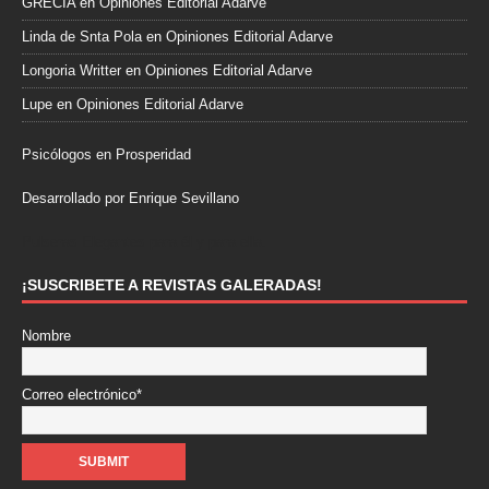
GRECIA
en
Opiniones Editorial Adarve
Linda de Snta Pola
en
Opiniones Editorial Adarve
Longoria Writter
en
Opiniones Editorial Adarve
Lupe
en
Opiniones Editorial Adarve
Psicólogos en Prosperidad
Desarrollado por Enrique Sevillano
Pulseras Elegantes para él y para ella.
¡SUSCRIBETE A REVISTAS GALERADAS!
Nombre
Correo electrónico*