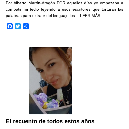
Por Alberto Martín-Aragón POR aquellos días yo empezaba a
combatir mi tedio leyendo a esos escritores que torturan las
palabras para extraer del lenguaje los…
LEER MÁS
F
T
C
a
w
o
c
i
m
e
t
p
b
t
a
o
e
r
o
r
t
k
i
r
El recuento de todos estos años