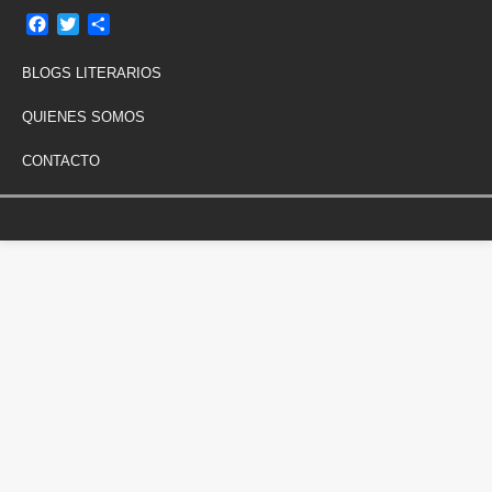
F
T
C
a
w
o
c
i
m
BLOGS LITERARIOS
e
t
p
b
t
a
QUIENES SOMOS
o
e
r
o
r
t
CONTACTO
k
i
r