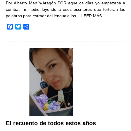
Por Alberto Martín-Aragón POR aquellos días yo empezaba a
combatir mi tedio leyendo a esos escritores que torturan las
palabras para extraer del lenguaje los…
LEER MÁS
F
T
C
a
w
o
c
i
m
e
t
p
b
t
a
o
e
r
o
r
t
k
i
r
El recuento de todos estos años