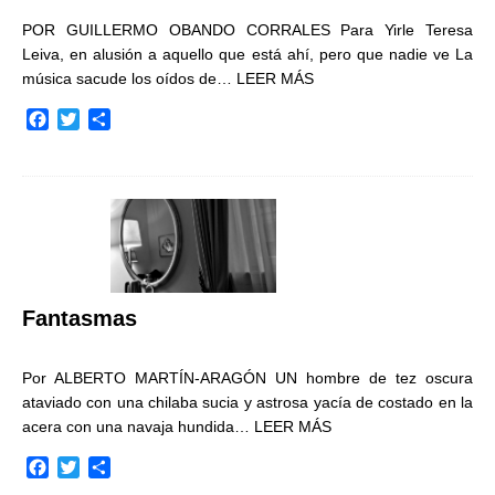
POR GUILLERMO OBANDO CORRALES Para Yirle Teresa
Leiva, en alusión a aquello que está ahí, pero que nadie ve La
música sacude los oídos de…
LEER MÁS
F
T
C
a
w
o
c
i
m
e
t
p
b
t
a
o
e
r
o
r
t
k
i
r
Fantasmas
Por ALBERTO MARTÍN-ARAGÓN UN hombre de tez oscura
ataviado con una chilaba sucia y astrosa yacía de costado en la
acera con una navaja hundida…
LEER MÁS
F
T
C
a
w
o