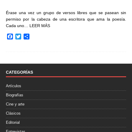
Érase una vez un grupo de versos libres que se pasean sin
permiso por la cabeza de una escritora que ama la poesía.
Cada uno…
LEER MÁS
F
T
C
a
w
o
c
i
m
e
t
p
b
t
a
o
e
r
o
r
t
CATEGORÍAS
k
i
r
Artículos
Biografías
Cine y arte
Clásicos
Editorial
Entrevistas