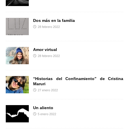
r
Dos más en la familia
28 febrero 2022
Amor virtual
28 febrero 2022
“Historias del Confinamiento” de Cristina
Maruri
27 enero 2022
Un aliento
5 enero 2022