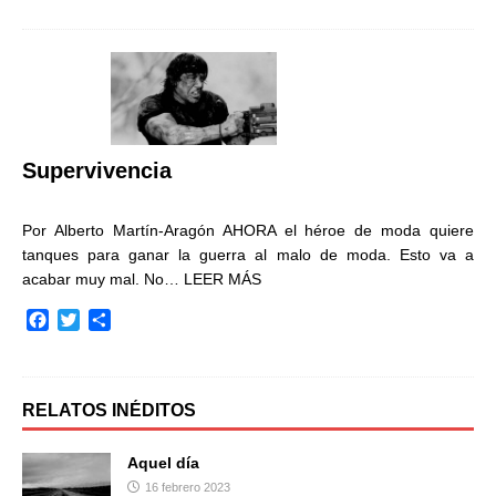
c
i
m
e
t
p
b
t
a
o
e
r
o
r
t
k
i
r
Supervivencia
Por Alberto Martín-Aragón AHORA el héroe de moda quiere
tanques para ganar la guerra al malo de moda. Esto va a
acabar muy mal. No…
LEER MÁS
F
T
C
a
w
o
c
i
m
e
t
p
b
t
a
RELATOS INÉDITOS
o
e
r
o
r
t
Aquel día
k
i
16 febrero 2023