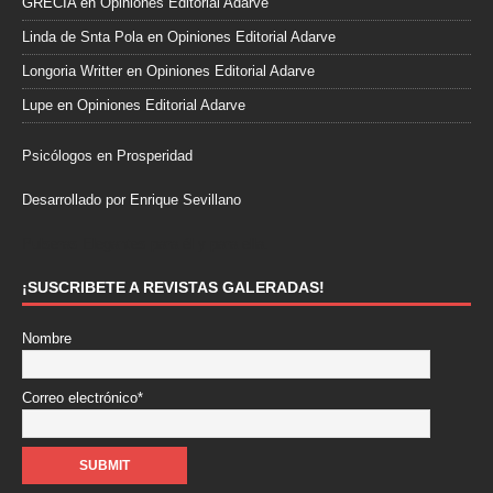
GRECIA
en
Opiniones Editorial Adarve
Linda de Snta Pola
en
Opiniones Editorial Adarve
Longoria Writter
en
Opiniones Editorial Adarve
Lupe
en
Opiniones Editorial Adarve
Psicólogos en Prosperidad
Desarrollado por Enrique Sevillano
Pulseras Elegantes para él y para ella.
¡SUSCRIBETE A REVISTAS GALERADAS!
Nombre
Correo electrónico*