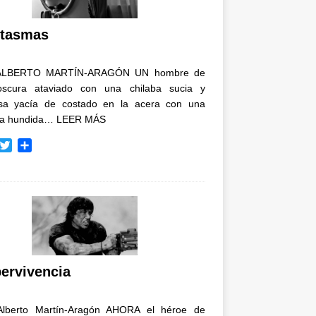
i
r
tasmas
ALBERTO MARTÍN-ARAGÓN UN hombre de
oscura ataviado con una chilaba sucia y
osa yacía de costado en la acera con una
ja hundida…
LEER MÁS
T
C
w
o
i
m
t
p
t
a
e
r
r
t
i
r
ervivencia
Alberto Martín-Aragón AHORA el héroe de