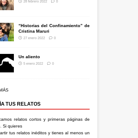
28 febrero 2022
0
“Historias del Confinamiento” de
Cristina Maruri
27 enero 2022
0
Un aliento
5 enero 2022
0
 MÁS
ÍA TUS RELATOS
camos relatos cortos y primeras páginas de
. Si quieres
rtir tus relatos inéditos y tienes al menos un