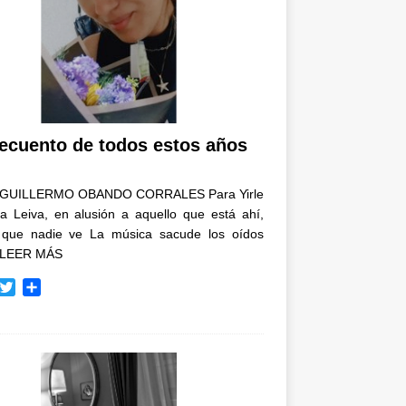
recuento de todos estos años
GUILLERMO OBANDO CORRALES Para Yirle
a Leiva, en alusión a aquello que está ahí,
 que nadie ve La música sacude los oídos
LEER MÁS
T
C
w
o
i
m
t
p
t
a
e
r
r
t