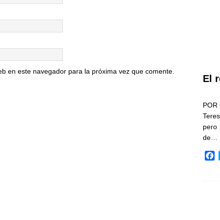
eb en este navegador para la próxima vez que comente.
El 
POR 
Teres
pero
de…
F
a
c
e
b
o
o