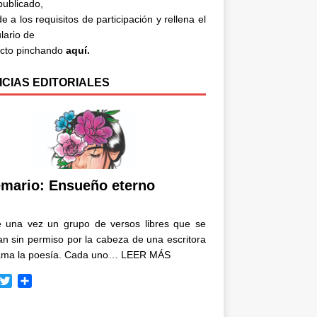
 publicado,
e a los requisitos de participación y rellena el
lario de
acto pinchando
aquí.
ICIAS EDITORIALES
mario: Ensueño eterno
e una vez un grupo de versos libres que se
n sin permiso por la cabeza de una escritora
ama la poesía. Cada uno…
LEER MÁS
T
C
w
o
i
m