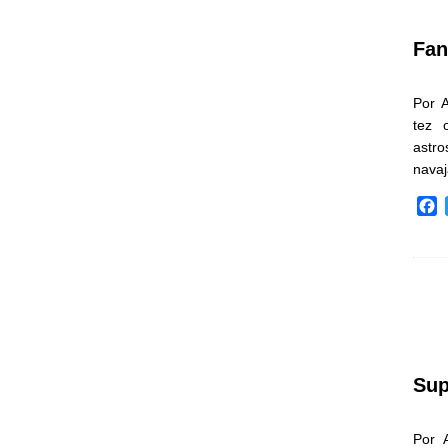
k
Fan
Por 
tez 
astr
nava
F
a
c
e
b
o
o
k
Sup
Por 