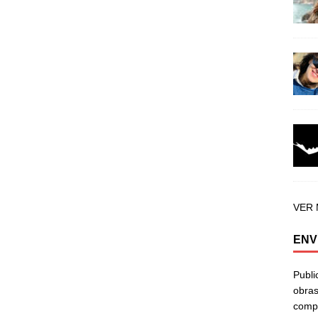
VER
ENV
Publi
obras
compa