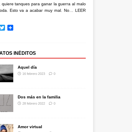
quiere tanques para ganar la guerra al malo
oda. Esto va a acabar muy mal. No…
LEER
T
C
w
o
i
m
t
p
t
a
ATOS INÉDITOS
e
r
r
t
Aquel día
i
16 febrero 2023
0
r
Dos más en la familia
28 febrero 2022
0
Amor virtual