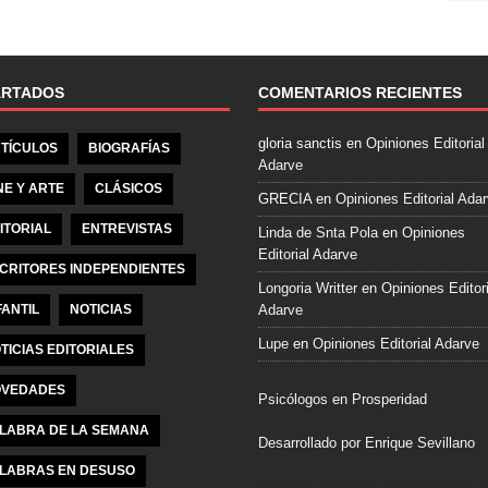
e
b
o
o
ARTADOS
COMENTARIOS RECIENTES
k
gloria sanctis
en
Opiniones Editorial
TÍCULOS
BIOGRAFÍAS
Adarve
NE Y ARTE
CLÁSICOS
GRECIA
en
Opiniones Editorial Ada
ITORIAL
ENTREVISTAS
Linda de Snta Pola
en
Opiniones
Editorial Adarve
CRITORES INDEPENDIENTES
Longoria Writter
en
Opiniones Editori
FANTIL
NOTICIAS
Adarve
Lupe
en
Opiniones Editorial Adarve
TICIAS EDITORIALES
VEDADES
Psicólogos en Prosperidad
LABRA DE LA SEMANA
Desarrollado por Enrique Sevillano
LABRAS EN DESUSO
Pulseras Elegantes para él y para el