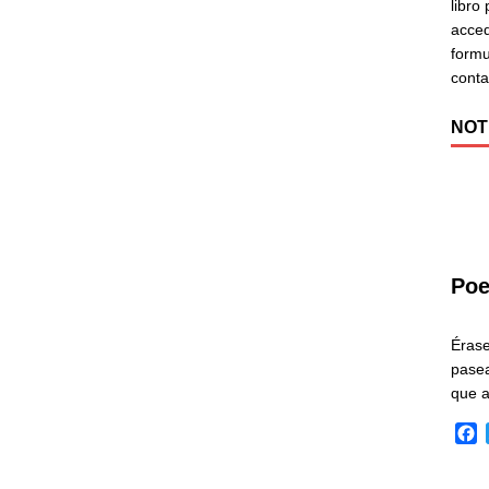
libro
acced
formu
cont
NOT
Poe
Éras
pasea
que 
F
a
c