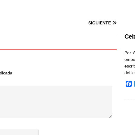
SIGUIENTE
Ceb
Por 
empe
escri
del l
blicada.
F
a
c
e
b
o
o
k