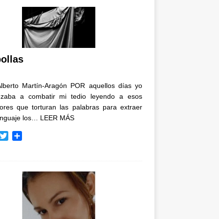
ollas
Alberto Martín-Aragón POR aquellos días yo
zaba a combatir mi tedio leyendo a esos
tores que torturan las palabras para extraer
enguaje los…
LEER MÁS
T
C
w
o
i
m
t
p
t
a
e
r
r
t
i
r