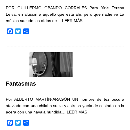
POR GUILLERMO OBANDO CORRALES Para Yirle Teresa
Leiva, en alusión a aquello que está ahí, pero que nadie ve La
música sacude los oídos de…
LEER MÁS
F
T
C
a
w
o
c
i
m
e
t
p
b
t
a
o
e
r
o
r
t
k
i
r
Fantasmas
Por ALBERTO MARTÍN-ARAGÓN UN hombre de tez oscura
ataviado con una chilaba sucia y astrosa yacía de costado en la
acera con una navaja hundida…
LEER MÁS
F
T
C
a
w
o