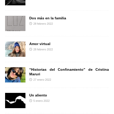
r
Dos más en la familia
28 febrero 2022
Amor virtual
28 febrero 2022
“Historias del Confinamiento” de Cristina
Maruri
27 enero 2022
Un aliento
5 enero 2022