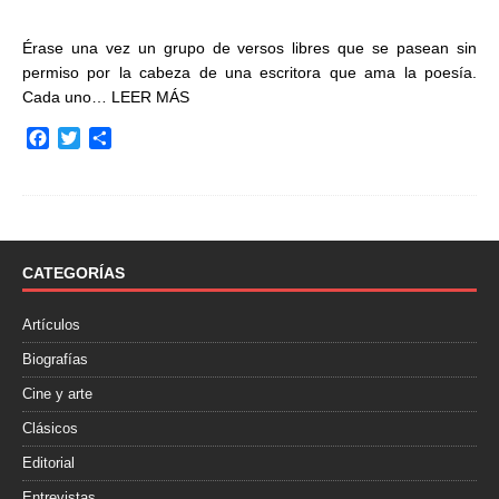
Érase una vez un grupo de versos libres que se pasean sin
permiso por la cabeza de una escritora que ama la poesía.
Cada uno…
LEER MÁS
F
T
C
a
w
o
c
i
m
e
t
p
b
t
a
o
e
r
o
r
t
CATEGORÍAS
k
i
r
Artículos
Biografías
Cine y arte
Clásicos
Editorial
Entrevistas