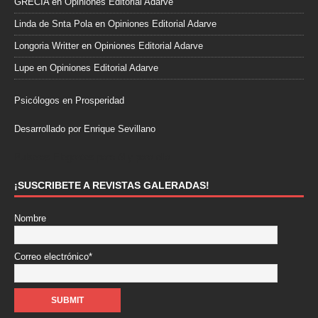
GRECIA
en
Opiniones Editorial Adarve
Linda de Snta Pola
en
Opiniones Editorial Adarve
Longoria Writter
en
Opiniones Editorial Adarve
Lupe
en
Opiniones Editorial Adarve
Psicólogos en Prosperidad
Desarrollado por Enrique Sevillano
Pulseras Elegantes para él y para ella.
¡SUSCRIBETE A REVISTAS GALERADAS!
Nombre
Correo electrónico*