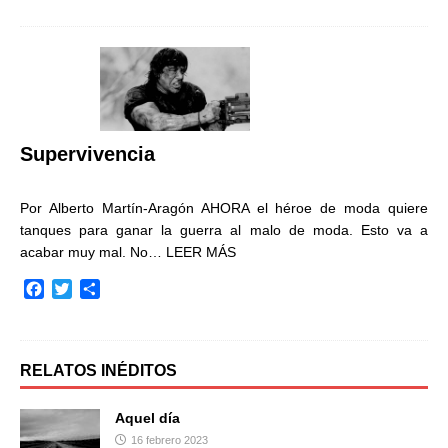
c
i
m
e
t
p
b
t
a
o
e
r
o
r
t
k
i
r
Supervivencia
Por Alberto Martín-Aragón AHORA el héroe de moda quiere
tanques para ganar la guerra al malo de moda. Esto va a
acabar muy mal. No…
LEER MÁS
F
T
C
a
w
o
c
i
m
e
t
p
b
t
a
RELATOS INÉDITOS
o
e
r
o
r
t
Aquel día
k
i
16 febrero 2023