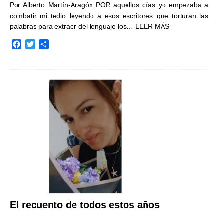
Por Alberto Martín-Aragón POR aquellos días yo empezaba a
combatir mi tedio leyendo a esos escritores que torturan las
palabras para extraer del lenguaje los…
LEER MÁS
F
T
C
a
w
o
c
i
m
e
t
p
b
t
a
o
e
r
o
r
t
k
i
r
El recuento de todos estos años