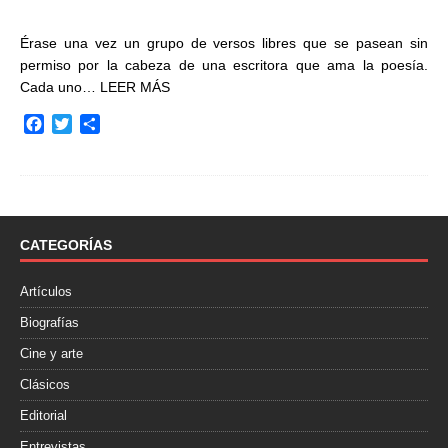
Érase una vez un grupo de versos libres que se pasean sin
permiso por la cabeza de una escritora que ama la poesía.
Cada uno…
LEER MÁS
F
T
C
a
w
o
c
i
m
e
t
p
b
t
a
o
e
r
o
r
t
CATEGORÍAS
k
i
r
Artículos
Biografías
Cine y arte
Clásicos
Editorial
Entrevistas