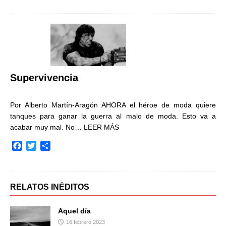
c
i
m
e
t
p
b
t
a
o
e
r
o
r
t
k
i
r
Supervivencia
Por Alberto Martín-Aragón AHORA el héroe de moda quiere
tanques para ganar la guerra al malo de moda. Esto va a
acabar muy mal. No…
LEER MÁS
F
T
C
a
w
o
c
i
m
e
t
p
b
t
a
RELATOS INÉDITOS
o
e
r
o
r
t
Aquel día
k
i
16 febrero 2023