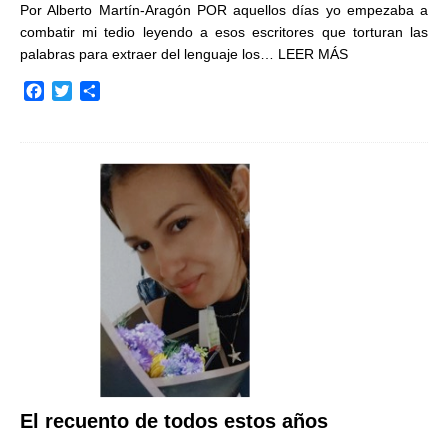
Por Alberto Martín-Aragón POR aquellos días yo empezaba a
combatir mi tedio leyendo a esos escritores que torturan las
palabras para extraer del lenguaje los…
LEER MÁS
F
T
C
a
w
o
c
i
m
e
t
p
b
t
a
o
e
r
o
r
t
k
i
r
El recuento de todos estos años