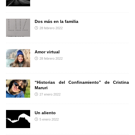
r
Dos más en la familia
28 febrero 2022
Amor virtual
28 febrero 2022
“Historias del Confinamiento” de Cristina
Maruri
27 enero 2022
Un aliento
5 enero 2022