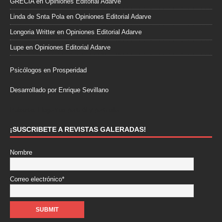
GRECIA
en
Opiniones Editorial Adarve
Linda de Snta Pola
en
Opiniones Editorial Adarve
Longoria Writter
en
Opiniones Editorial Adarve
Lupe
en
Opiniones Editorial Adarve
Psicólogos en Prosperidad
Desarrollado por Enrique Sevillano
Pulseras Elegantes para él y para ella.
¡SUSCRIBETE A REVISTAS GALERADAS!
Nombre
Correo electrónico*