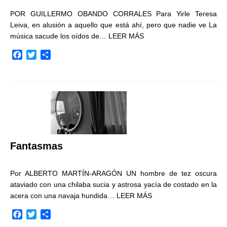
POR GUILLERMO OBANDO CORRALES Para Yirle Teresa
Leiva, en alusión a aquello que está ahí, pero que nadie ve La
música sacude los oídos de…
LEER MÁS
F
T
C
a
w
o
c
i
m
e
t
p
b
t
a
o
e
r
o
r
t
k
i
r
Fantasmas
Por ALBERTO MARTÍN-ARAGÓN UN hombre de tez oscura
ataviado con una chilaba sucia y astrosa yacía de costado en la
acera con una navaja hundida…
LEER MÁS
F
T
C
a
w
o