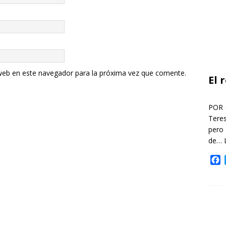
web en este navegador para la próxima vez que comente.
El 
POR 
Teres
pero
de…
F
a
c
e
b
o
o