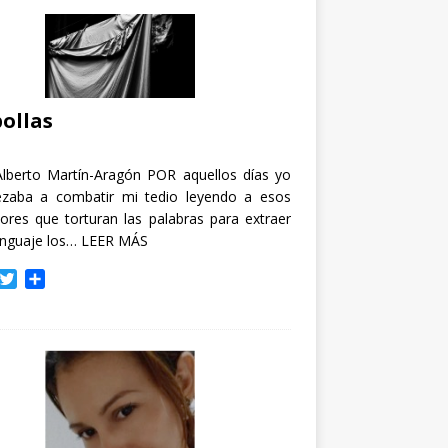
ollas
Alberto Martín-Aragón POR aquellos días yo
zaba a combatir mi tedio leyendo a esos
tores que torturan las palabras para extraer
enguaje los…
LEER MÁS
T
C
w
o
i
m
t
p
t
a
e
r
r
t
i
r