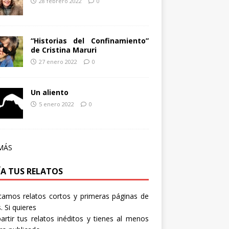
28 febrero 2022
0
“Historias del Confinamiento”
de Cristina Maruri
27 enero 2022
0
Un aliento
5 enero 2022
0
MÁS
ÍA TUS RELATOS
camos relatos cortos y primeras páginas de
. Si quieres
rtir tus relatos inéditos y tienes al menos