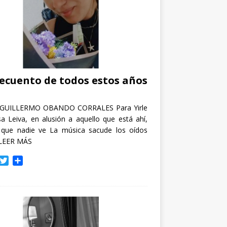
recuento de todos estos años
GUILLERMO OBANDO CORRALES Para Yirle
a Leiva, en alusión a aquello que está ahí,
 que nadie ve La música sacude los oídos
LEER MÁS
T
C
w
o
i
m
t
p
t
a
e
r
r
t