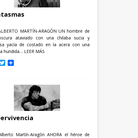
i
r
ntasmas
ALBERTO MARTÍN-ARAGÓN UN hombre de
oscura ataviado con una chilaba sucia y
osa yacía de costado en la acera con una
ja hundida…
LEER MÁS
T
C
w
o
i
m
t
p
t
a
e
r
r
t
i
r
ervivencia
Alberto Martín-Aragón AHORA el héroe de