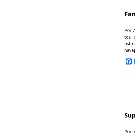
k
Fa
Por 
tez 
astr
nava
F
a
c
e
b
o
o
k
Sup
Por 