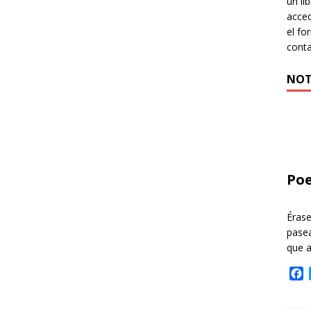
un li
acced
el fo
cont
NOT
Poe
Éras
pasea
que 
F
a
c