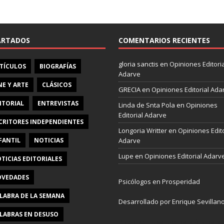
e
b
o
o
ARTADOS
COMENTARIOS RECIENTES
k
gloria sanctis
en
Opiniones Editoria
TÍCULOS
BIOGRAFÍAS
Adarve
NE Y ARTE
CLÁSICOS
GRECIA
en
Opiniones Editorial Ada
ITORIAL
ENTREVISTAS
Linda de Snta Pola
en
Opiniones
Editorial Adarve
CRITORES INDEPENDIENTES
Longoria Writter
en
Opiniones Edito
FANTIL
NOTICIAS
Adarve
Lupe
en
Opiniones Editorial Adarv
TICIAS EDITORIALES
VEDADES
Psicólogos en Prosperidad
LABRA DE LA SEMANA
Desarrollado por Enrique Sevillan
LABRAS EN DESUSO
Pulseras Elegantes para él y para e