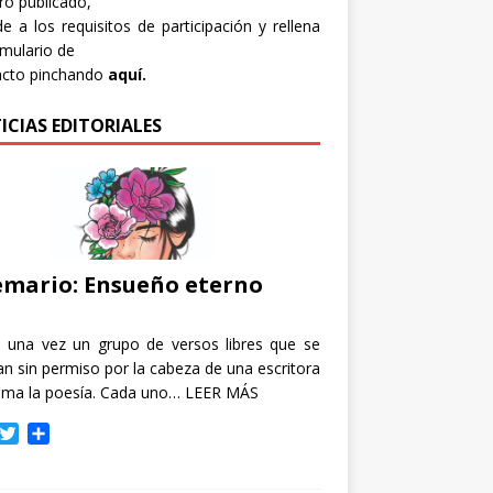
bro publicado,
e a los requisitos de participación y rellena
rmulario de
acto pinchando
aquí.
ICIAS EDITORIALES
mario: Ensueño eterno
e una vez un grupo de versos libres que se
n sin permiso por la cabeza de una escritora
ama la poesía. Cada uno…
LEER MÁS
T
C
w
o
i
m