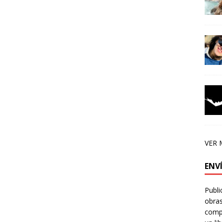
VER 
ENV
Publi
obras
compa