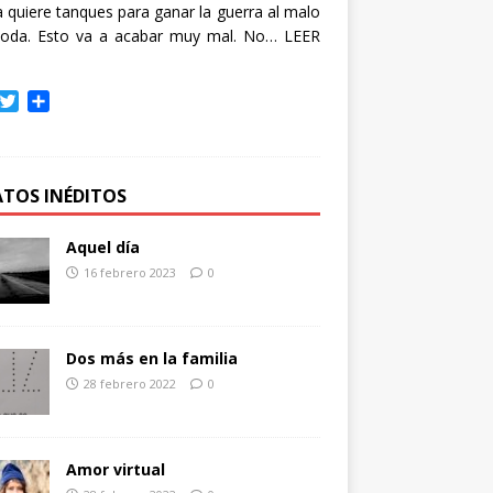
quiere tanques para ganar la guerra al malo
oda. Esto va a acabar muy mal. No…
LEER
T
C
w
o
i
m
t
p
t
a
ATOS INÉDITOS
e
r
r
t
Aquel día
i
16 febrero 2023
0
r
Dos más en la familia
28 febrero 2022
0
Amor virtual