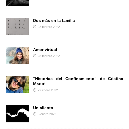
r
Dos más en la familia
28 febrero 2022
Amor virtual
28 febrero 2022
“Historias del Confinamiento” de Cristina
Maruri
27 enero 2022
Un aliento
5 enero 2022