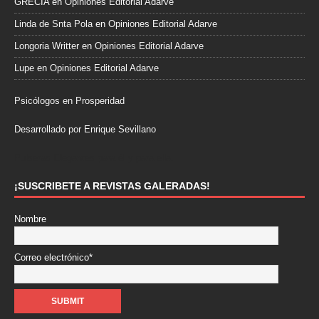
GRECIA
en
Opiniones Editorial Adarve
Linda de Snta Pola
en
Opiniones Editorial Adarve
Longoria Writter
en
Opiniones Editorial Adarve
Lupe
en
Opiniones Editorial Adarve
Psicólogos en Prosperidad
Desarrollado por Enrique Sevillano
Pulseras Elegantes para él y para ella.
¡SUSCRIBETE A REVISTAS GALERADAS!
Nombre
Correo electrónico*