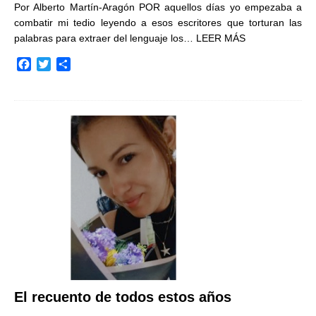
Por Alberto Martín-Aragón POR aquellos días yo empezaba a
combatir mi tedio leyendo a esos escritores que torturan las
palabras para extraer del lenguaje los…
LEER MÁS
F
T
C
a
w
o
c
i
m
e
t
p
b
t
a
o
e
r
o
r
t
k
i
r
El recuento de todos estos años