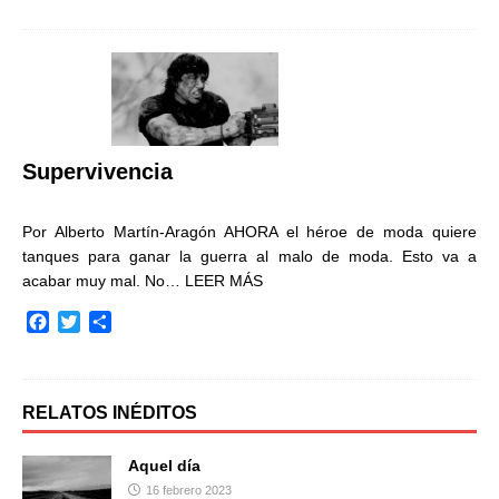
c
i
m
e
t
p
b
t
a
o
e
r
o
r
t
k
i
r
Supervivencia
Por Alberto Martín-Aragón AHORA el héroe de moda quiere
tanques para ganar la guerra al malo de moda. Esto va a
acabar muy mal. No…
LEER MÁS
F
T
C
a
w
o
c
i
m
e
t
p
b
t
a
RELATOS INÉDITOS
o
e
r
o
r
t
Aquel día
k
i
16 febrero 2023