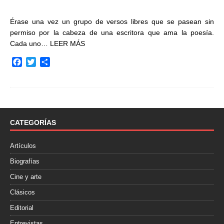
Érase una vez un grupo de versos libres que se pasean sin
permiso por la cabeza de una escritora que ama la poesía.
Cada uno…
LEER MÁS
F
T
C
a
w
o
c
i
m
e
t
p
b
t
a
o
e
r
o
r
t
CATEGORÍAS
k
i
r
Artículos
Biografías
Cine y arte
Clásicos
Editorial
Entrevistas