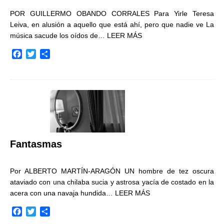
POR GUILLERMO OBANDO CORRALES Para Yirle Teresa
Leiva, en alusión a aquello que está ahí, pero que nadie ve La
música sacude los oídos de…
LEER MÁS
F
T
C
a
w
o
c
i
m
e
t
p
b
t
a
o
e
r
o
r
t
k
i
r
Fantasmas
Por ALBERTO MARTÍN-ARAGÓN UN hombre de tez oscura
ataviado con una chilaba sucia y astrosa yacía de costado en la
acera con una navaja hundida…
LEER MÁS
F
T
C
a
w
o