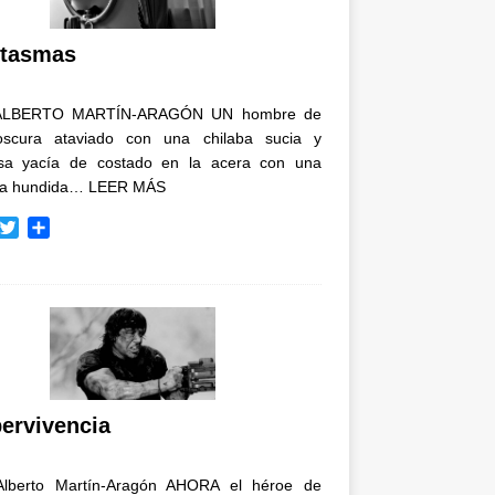
i
r
tasmas
ALBERTO MARTÍN-ARAGÓN UN hombre de
oscura ataviado con una chilaba sucia y
osa yacía de costado en la acera con una
ja hundida…
LEER MÁS
T
C
w
o
i
m
t
p
t
a
e
r
r
t
i
r
ervivencia
Alberto Martín-Aragón AHORA el héroe de