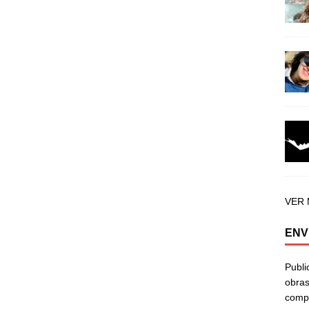
VER
ENV
Publi
obras
compa