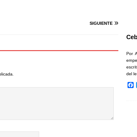
SIGUIENTE
Ceb
Por 
empe
escri
del l
blicada.
F
a
c
e
b
o
o
k