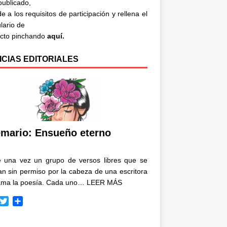
 publicado,
e a los requisitos de participación y rellena el
lario de
acto pinchando
aquí.
ICIAS EDITORIALES
mario: Ensueño eterno
e una vez un grupo de versos libres que se
n sin permiso por la cabeza de una escritora
ama la poesía. Cada uno…
LEER MÁS
T
C
w
o
i
m