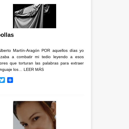
ollas
Alberto Martín-Aragón POR aquellos días yo
zaba a combatir mi tedio leyendo a esos
tores que torturan las palabras para extraer
enguaje los…
LEER MÁS
T
C
w
o
i
m
t
p
t
a
e
r
r
t
i
r