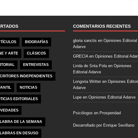
e
b
o
o
ARTADOS
COMENTARIOS RECIENTES
k
gloria sanctis
en
Opiniones Editorial
TÍCULOS
BIOGRAFÍAS
Adarve
NE Y ARTE
CLÁSICOS
GRECIA
en
Opiniones Editorial Ada
ITORIAL
ENTREVISTAS
Linda de Snta Pola
en
Opiniones
Editorial Adarve
CRITORES INDEPENDIENTES
Longoria Writter
en
Opiniones Editori
FANTIL
NOTICIAS
Adarve
Lupe
en
Opiniones Editorial Adarve
TICIAS EDITORIALES
VEDADES
Psicólogos en Prosperidad
LABRA DE LA SEMANA
Desarrollado por Enrique Sevillano
LABRAS EN DESUSO
Pulseras Elegantes para él y para el