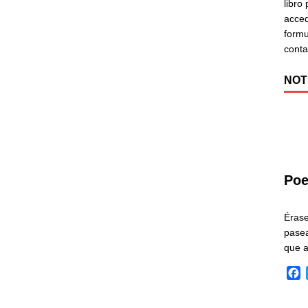
libro
acced
formu
cont
NOT
Poe
Éras
pasea
que 
F
a
c