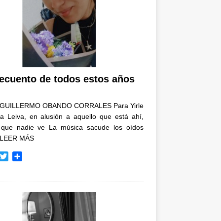
recuento de todos estos años
GUILLERMO OBANDO CORRALES Para Yirle
a Leiva, en alusión a aquello que está ahí,
 que nadie ve La música sacude los oídos
LEER MÁS
T
C
w
o
i
m
t
p
t
a
e
r
r
t