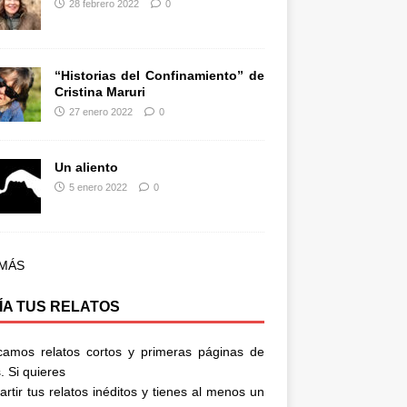
28 febrero 2022
0
“Historias del Confinamiento” de
Cristina Maruri
27 enero 2022
0
Un aliento
5 enero 2022
0
 MÁS
ÍA TUS RELATOS
camos relatos cortos y primeras páginas de
. Si quieres
rtir tus relatos inéditos y tienes al menos un