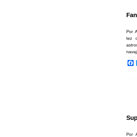
k
Fan
Por 
tez 
astr
nava
F
a
c
e
b
o
o
k
Sup
Por 