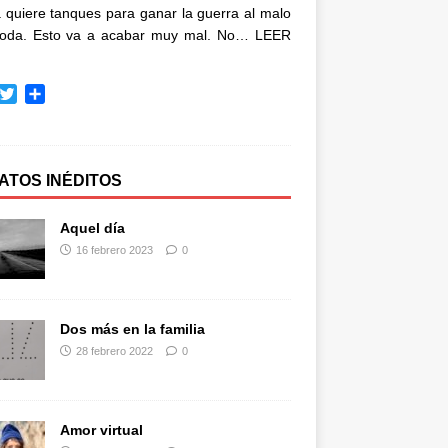
quiere tanques para ganar la guerra al malo
oda. Esto va a acabar muy mal. No…
LEER
T
C
w
o
i
m
t
p
t
a
ATOS INÉDITOS
e
r
r
t
Aquel día
i
16 febrero 2023
0
r
Dos más en la familia
28 febrero 2022
0
Amor virtual