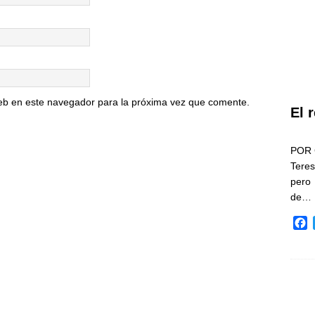
eb en este navegador para la próxima vez que comente.
El 
POR 
Teres
pero
de…
F
a
c
e
b
o
o