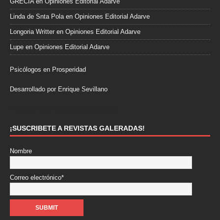
GRECIA
en
Opiniones Editorial Adarve
Linda de Snta Pola
en
Opiniones Editorial Adarve
Longoria Writter
en
Opiniones Editorial Adarve
Lupe
en
Opiniones Editorial Adarve
Psicólogos en Prosperidad
Desarrollado por Enrique Sevillano
Pulseras Elegantes para él y para ella.
¡SUSCRIBETE A REVISTAS GALERADAS!
Nombre
Correo electrónico*