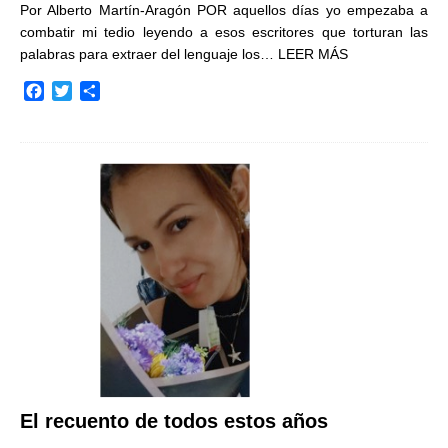
Por Alberto Martín-Aragón POR aquellos días yo empezaba a
combatir mi tedio leyendo a esos escritores que torturan las
palabras para extraer del lenguaje los…
LEER MÁS
F
T
C
a
w
o
c
i
m
e
t
p
b
t
a
o
e
r
o
r
t
k
i
r
El recuento de todos estos años