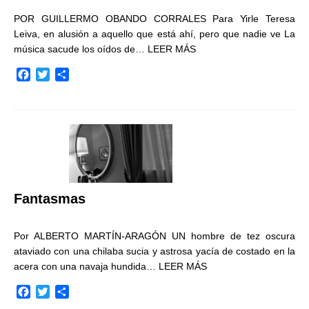
POR GUILLERMO OBANDO CORRALES Para Yirle Teresa
Leiva, en alusión a aquello que está ahí, pero que nadie ve La
música sacude los oídos de…
LEER MÁS
F
T
C
a
w
o
c
i
m
e
t
p
b
t
a
o
e
r
o
r
t
k
i
r
Fantasmas
Por ALBERTO MARTÍN-ARAGÓN UN hombre de tez oscura
ataviado con una chilaba sucia y astrosa yacía de costado en la
acera con una navaja hundida…
LEER MÁS
F
T
C
a
w
o