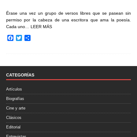
Érase una vez un grupo de versos libres que se pasean sin
permiso por la cabeza de una escritora que ama la poesía.
Cada uno…
LEER MÁS
F
T
C
a
w
o
c
i
m
e
t
p
b
t
a
o
e
r
o
r
t
CATEGORÍAS
k
i
r
Artículos
Biografías
Cine y arte
Clásicos
Editorial
Entrevistas