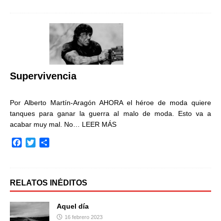
c
i
m
e
t
p
b
t
a
o
e
r
o
r
t
k
i
r
Supervivencia
Por Alberto Martín-Aragón AHORA el héroe de moda quiere
tanques para ganar la guerra al malo de moda. Esto va a
acabar muy mal. No…
LEER MÁS
F
T
C
a
w
o
c
i
m
e
t
p
b
t
a
RELATOS INÉDITOS
o
e
r
o
r
t
Aquel día
k
i
16 febrero 2023