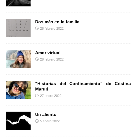
r
Dos más en la familia
28 febrero 2022
Amor virtual
28 febrero 2022
“Historias del Confinamiento” de Cristina
Maruri
27 enero 2022
Un aliento
5 enero 2022