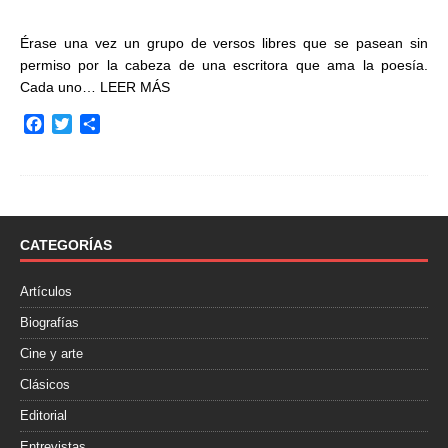
Érase una vez un grupo de versos libres que se pasean sin
permiso por la cabeza de una escritora que ama la poesía.
Cada uno…
LEER MÁS
F
T
C
a
w
o
c
i
m
e
t
p
b
t
a
o
e
r
o
r
t
CATEGORÍAS
k
i
r
Artículos
Biografías
Cine y arte
Clásicos
Editorial
Entrevistas