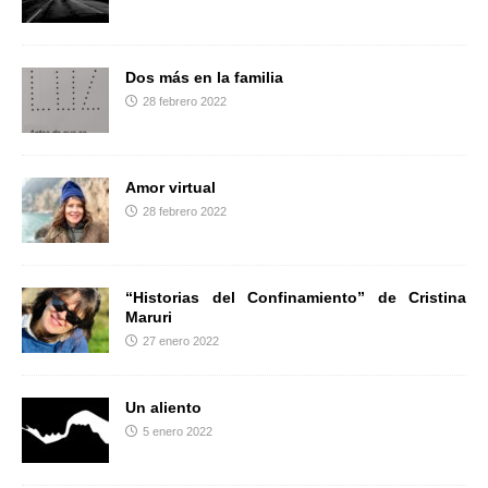
r
Dos más en la familia
28 febrero 2022
Amor virtual
28 febrero 2022
“Historias del Confinamiento” de Cristina
Maruri
27 enero 2022
Un aliento
5 enero 2022