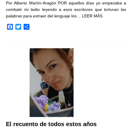
Por Alberto Martín-Aragón POR aquellos días yo empezaba a
combatir mi tedio leyendo a esos escritores que torturan las
palabras para extraer del lenguaje los…
LEER MÁS
F
T
C
a
w
o
c
i
m
e
t
p
b
t
a
o
e
r
o
r
t
k
i
r
El recuento de todos estos años