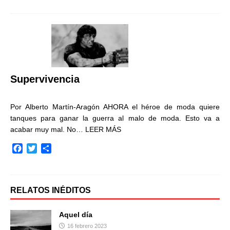
c
i
m
e
t
p
b
t
a
o
e
r
o
r
t
k
i
r
Supervivencia
Por Alberto Martín-Aragón AHORA el héroe de moda quiere
tanques para ganar la guerra al malo de moda. Esto va a
acabar muy mal. No…
LEER MÁS
F
T
C
a
w
o
c
i
m
e
t
p
b
t
a
RELATOS INÉDITOS
o
e
r
o
r
t
Aquel día
k
i
16 febrero 2023