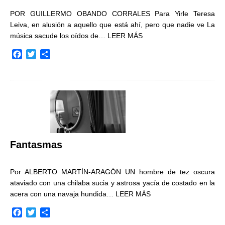
POR GUILLERMO OBANDO CORRALES Para Yirle Teresa
Leiva, en alusión a aquello que está ahí, pero que nadie ve La
música sacude los oídos de…
LEER MÁS
F
T
C
a
w
o
c
i
m
e
t
p
b
t
a
o
e
r
o
r
t
k
i
r
Fantasmas
Por ALBERTO MARTÍN-ARAGÓN UN hombre de tez oscura
ataviado con una chilaba sucia y astrosa yacía de costado en la
acera con una navaja hundida…
LEER MÁS
F
T
C
a
w
o