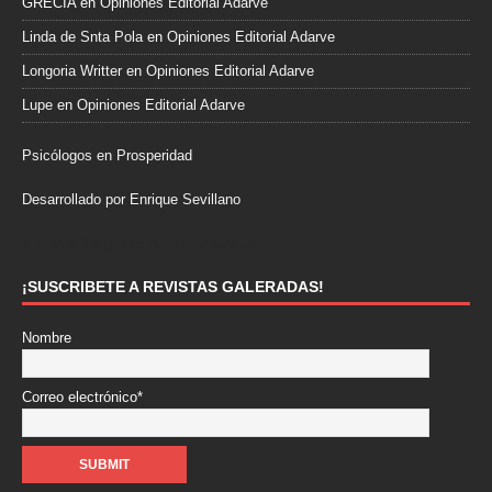
GRECIA
en
Opiniones Editorial Adarve
Linda de Snta Pola
en
Opiniones Editorial Adarve
Longoria Writter
en
Opiniones Editorial Adarve
Lupe
en
Opiniones Editorial Adarve
Psicólogos en Prosperidad
Desarrollado por Enrique Sevillano
Pulseras Elegantes para él y para ella.
¡SUSCRIBETE A REVISTAS GALERADAS!
Nombre
Correo electrónico*