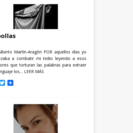
ollas
Alberto Martín-Aragón POR aquellos días yo
zaba a combatir mi tedio leyendo a esos
tores que torturan las palabras para extraer
enguaje los…
LEER MÁS
T
C
w
o
i
m
t
p
t
a
e
r
r
t
i
r