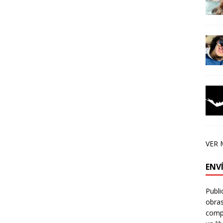
VER 
ENV
Publi
obras
compa