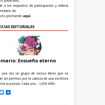
bro publicado,
e a los requisitos de participación y rellena
rmulario de
acto pinchando
aquí.
ICIAS EDITORIALES
mario: Ensueño eterno
e una vez un grupo de versos libres que se
n sin permiso por la cabeza de una escritora
ama la poesía. Cada uno…
LEER MÁS
T
C
w
o
i
m