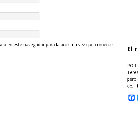
web en este navegador para la próxima vez que comente.
El 
POR 
Teres
pero
de…
F
a
c
e
b
o
o