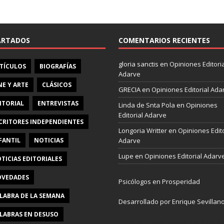
e
b
o
o
ARTADOS
COMENTARIOS RECIENTES
k
gloria sanctis
en
Opiniones Editoria
TÍCULOS
BIOGRAFÍAS
Adarve
NE Y ARTE
CLÁSICOS
GRECIA
en
Opiniones Editorial Ada
ITORIAL
ENTREVISTAS
Linda de Snta Pola
en
Opiniones
Editorial Adarve
CRITORES INDEPENDIENTES
Longoria Writter
en
Opiniones Edito
FANTIL
NOTICIAS
Adarve
Lupe
en
Opiniones Editorial Adarv
TICIAS EDITORIALES
VEDADES
Psicólogos en Prosperidad
LABRA DE LA SEMANA
Desarrollado por Enrique Sevillan
LABRAS EN DESUSO
Pulseras Elegantes para él y para e