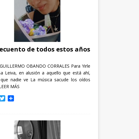
recuento de todos estos años
GUILLERMO OBANDO CORRALES Para Yirle
a Leiva, en alusión a aquello que está ahí,
 que nadie ve La música sacude los oídos
LEER MÁS
T
C
w
o
i
m
t
p
t
a
e
r
r
t