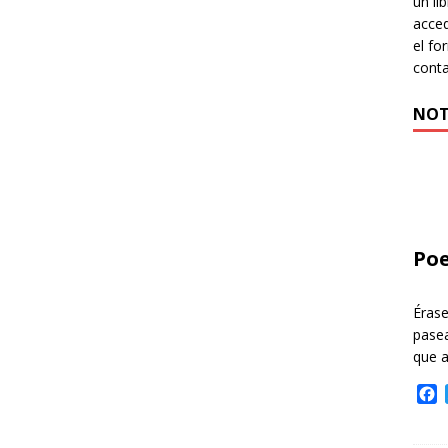
un li
acced
el fo
cont
NOT
Poe
Éras
pasea
que 
F
a
c