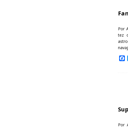
k
Fa
Por 
tez 
astr
nava
F
a
c
e
b
o
o
k
Sup
Por 