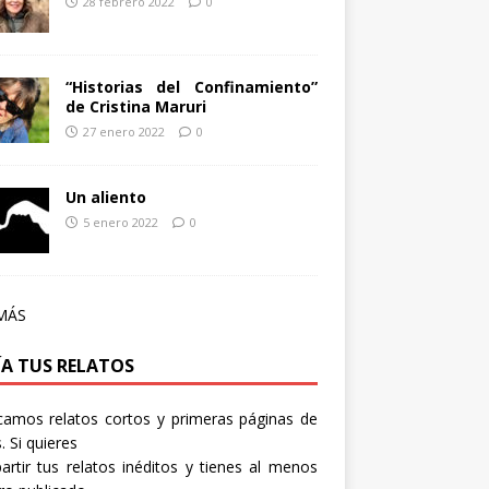
28 febrero 2022
0
“Historias del Confinamiento”
de Cristina Maruri
27 enero 2022
0
Un aliento
5 enero 2022
0
MÁS
ÍA TUS RELATOS
camos relatos cortos y primeras páginas de
. Si quieres
rtir tus relatos inéditos y tienes al menos