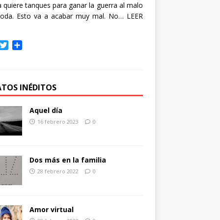
quiere tanques para ganar la guerra al malo
oda. Esto va a acabar muy mal. No…
LEER
T
C
w
o
i
m
t
p
t
a
ATOS INÉDITOS
e
r
r
t
Aquel día
i
16 febrero 2023
0
r
Dos más en la familia
28 febrero 2022
0
Amor virtual