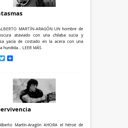
i
r
ntasmas
ALBERTO MARTÍN-ARAGÓN UN hombre de
oscura ataviado con una chilaba sucia y
osa yacía de costado en la acera con una
ja hundida…
LEER MÁS
T
C
w
o
i
m
t
p
t
a
e
r
r
t
i
r
ervivencia
Alberto Martín-Aragón AHORA el héroe de