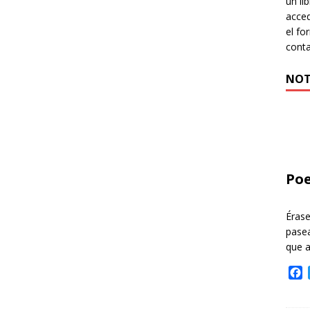
un li
acced
el fo
cont
NOT
Poe
Éras
pasea
que 
F
a
c