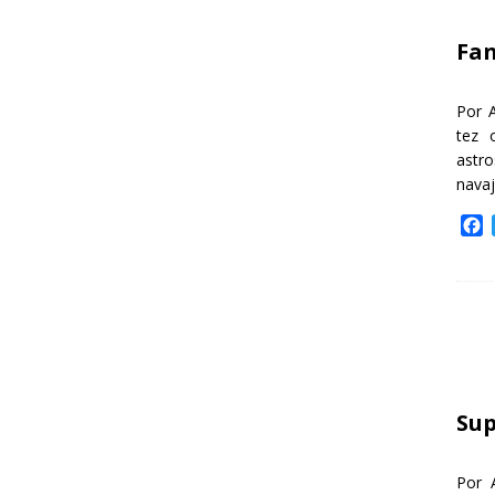
k
Fa
Por 
tez 
astr
nava
F
a
c
e
b
o
o
k
Sup
Por 