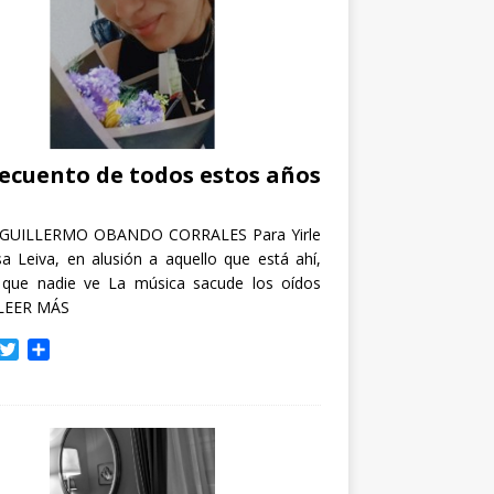
recuento de todos estos años
GUILLERMO OBANDO CORRALES Para Yirle
a Leiva, en alusión a aquello que está ahí,
 que nadie ve La música sacude los oídos
LEER MÁS
T
C
w
o
i
m
t
p
t
a
e
r
r
t