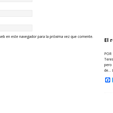
web en este navegador para la próxima vez que comente.
El 
POR 
Teres
pero
de…
F
a
c
e
b
o
o