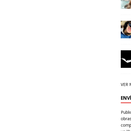
VER 
ENV
Publi
obras
compa