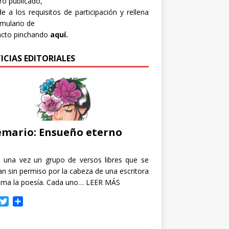
bro publicado,
e a los requisitos de participación y rellena
rmulario de
acto pinchando
aquí.
ICIAS EDITORIALES
mario: Ensueño eterno
e una vez un grupo de versos libres que se
n sin permiso por la cabeza de una escritora
ama la poesía. Cada uno…
LEER MÁS
T
C
w
o
i
m