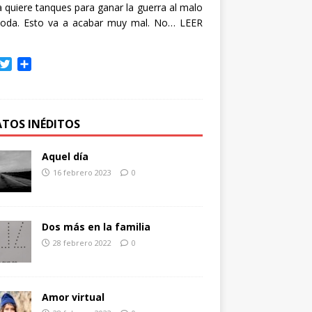
quiere tanques para ganar la guerra al malo
oda. Esto va a acabar muy mal. No…
LEER
T
C
w
o
i
m
t
p
t
a
ATOS INÉDITOS
e
r
r
t
Aquel día
i
16 febrero 2023
0
r
Dos más en la familia
28 febrero 2022
0
Amor virtual