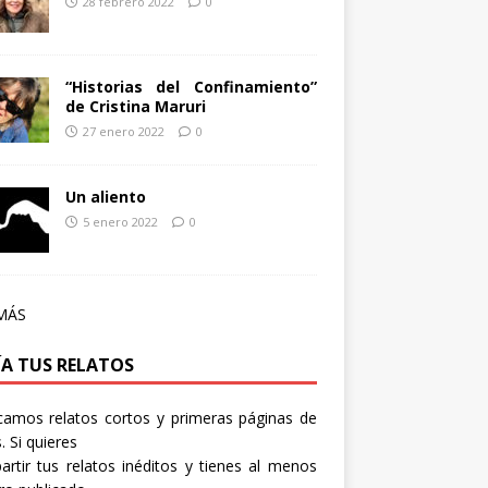
28 febrero 2022
0
“Historias del Confinamiento”
de Cristina Maruri
27 enero 2022
0
Un aliento
5 enero 2022
0
MÁS
ÍA TUS RELATOS
camos relatos cortos y primeras páginas de
. Si quieres
rtir tus relatos inéditos y tienes al menos