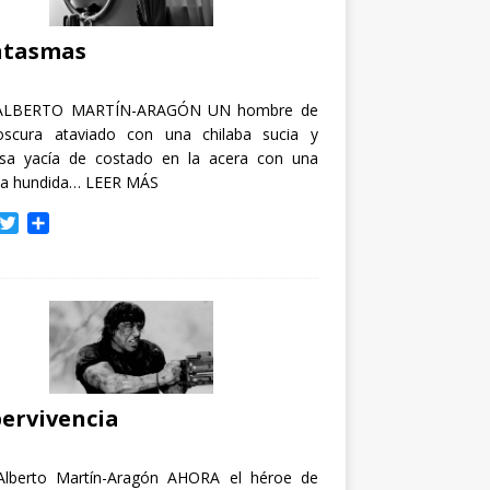
i
r
ntasmas
ALBERTO MARTÍN-ARAGÓN UN hombre de
oscura ataviado con una chilaba sucia y
osa yacía de costado en la acera con una
ja hundida…
LEER MÁS
T
C
w
o
i
m
t
p
t
a
e
r
r
t
i
r
ervivencia
Alberto Martín-Aragón AHORA el héroe de