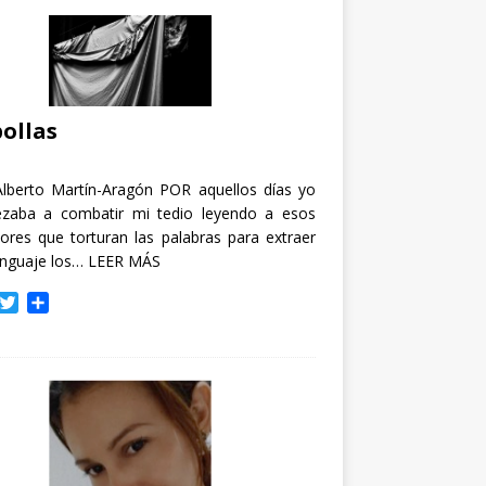
ollas
Alberto Martín-Aragón POR aquellos días yo
zaba a combatir mi tedio leyendo a esos
tores que torturan las palabras para extraer
enguaje los…
LEER MÁS
T
C
w
o
i
m
t
p
t
a
e
r
r
t
i
r