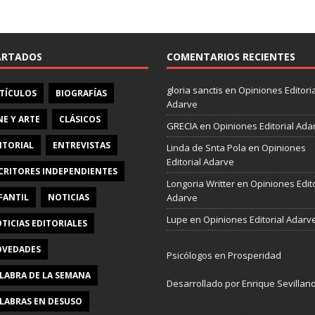
e
b
o
o
ARTADOS
COMENTARIOS RECIENTES
k
gloria sanctis
en
Opiniones Editoria
TÍCULOS
BIOGRAFÍAS
Adarve
NE Y ARTE
CLÁSICOS
GRECIA
en
Opiniones Editorial Ada
ITORIAL
ENTREVISTAS
Linda de Snta Pola
en
Opiniones
Editorial Adarve
CRITORES INDEPENDIENTES
Longoria Writter
en
Opiniones Edito
FANTIL
NOTICIAS
Adarve
Lupe
en
Opiniones Editorial Adarv
TICIAS EDITORIALES
VEDADES
Psicólogos en Prosperidad
LABRA DE LA SEMANA
Desarrollado por Enrique Sevillan
LABRAS EN DESUSO
Pulseras Elegantes para él y para e