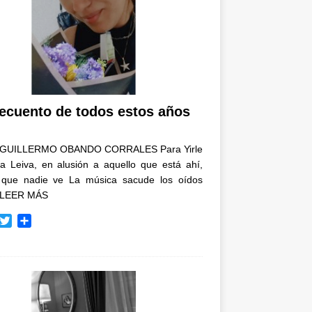
recuento de todos estos años
GUILLERMO OBANDO CORRALES Para Yirle
a Leiva, en alusión a aquello que está ahí,
 que nadie ve La música sacude los oídos
LEER MÁS
T
C
w
o
i
m
t
p
t
a
e
r
r
t