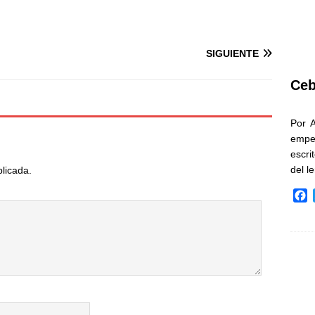
SIGUIENTE
Ceb
Por 
empe
escri
del l
blicada.
F
a
c
e
b
o
o
k