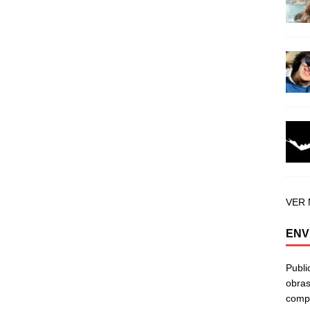
VER
ENV
Publi
obras
compa