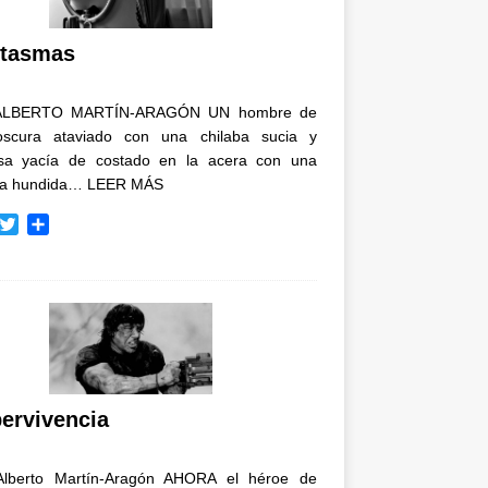
i
r
tasmas
ALBERTO MARTÍN-ARAGÓN UN hombre de
oscura ataviado con una chilaba sucia y
osa yacía de costado en la acera con una
ja hundida…
LEER MÁS
T
C
w
o
i
m
t
p
t
a
e
r
r
t
i
r
ervivencia
Alberto Martín-Aragón AHORA el héroe de