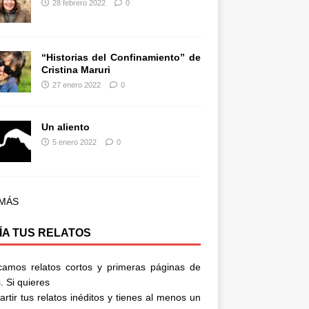
28 febrero 2022
0
“Historias del Confinamiento” de
Cristina Maruri
27 enero 2022
0
Un aliento
5 enero 2022
0
 MÁS
ÍA TUS RELATOS
camos relatos cortos y primeras páginas de
. Si quieres
rtir tus relatos inéditos y tienes al menos un