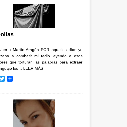
ollas
Alberto Martín-Aragón POR aquellos días yo
zaba a combatir mi tedio leyendo a esos
tores que torturan las palabras para extraer
enguaje los…
LEER MÁS
T
C
w
o
i
m
t
p
t
a
e
r
r
t
i
r