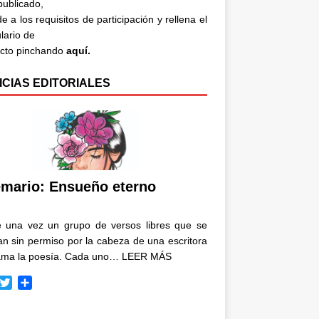
 publicado,
e a los requisitos de participación y rellena el
lario de
acto pinchando
aquí.
ICIAS EDITORIALES
mario: Ensueño eterno
e una vez un grupo de versos libres que se
n sin permiso por la cabeza de una escritora
ama la poesía. Cada uno…
LEER MÁS
T
C
w
o
i
m