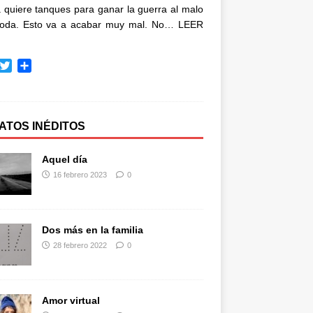
quiere tanques para ganar la guerra al malo
oda. Esto va a acabar muy mal. No…
LEER
T
C
w
o
i
m
t
p
t
a
ATOS INÉDITOS
e
r
r
t
Aquel día
i
16 febrero 2023
0
r
Dos más en la familia
28 febrero 2022
0
Amor virtual