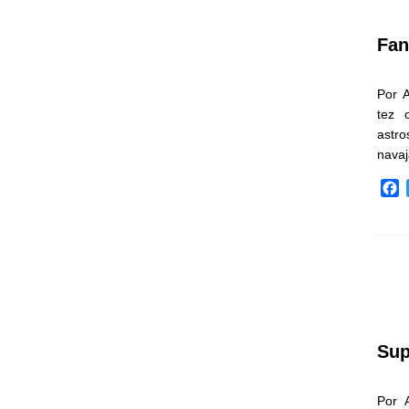
k
Fan
Por 
tez 
astr
nava
F
a
c
e
b
o
o
k
Sup
Por 