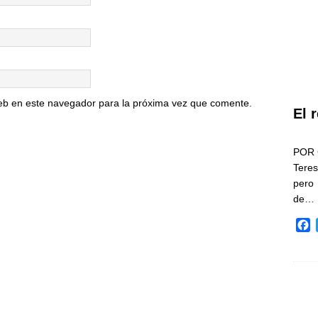
eb en este navegador para la próxima vez que comente.
El 
POR 
Teres
pero
de…
F
a
c
e
b
o
o