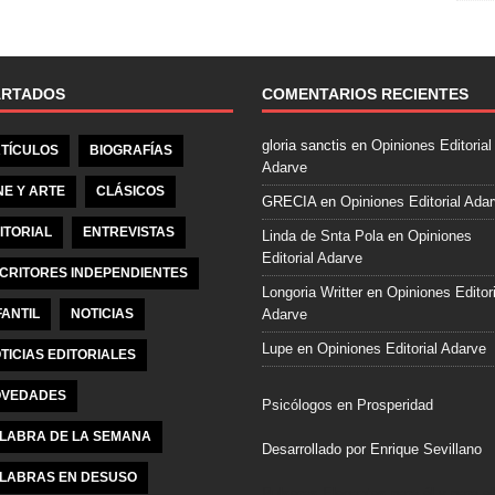
e
b
o
o
ARTADOS
COMENTARIOS RECIENTES
k
gloria sanctis
en
Opiniones Editorial
TÍCULOS
BIOGRAFÍAS
Adarve
NE Y ARTE
CLÁSICOS
GRECIA
en
Opiniones Editorial Ada
ITORIAL
ENTREVISTAS
Linda de Snta Pola
en
Opiniones
Editorial Adarve
CRITORES INDEPENDIENTES
Longoria Writter
en
Opiniones Editori
FANTIL
NOTICIAS
Adarve
Lupe
en
Opiniones Editorial Adarve
TICIAS EDITORIALES
VEDADES
Psicólogos en Prosperidad
LABRA DE LA SEMANA
Desarrollado por Enrique Sevillano
LABRAS EN DESUSO
Pulseras Elegantes para él y para el