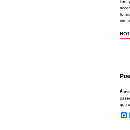
libro
acced
formu
cont
NOT
Poe
Éras
pasea
que 
F
a
c