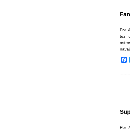
k
Fan
Por 
tez 
astr
nava
F
a
c
e
b
o
o
k
Sup
Por 