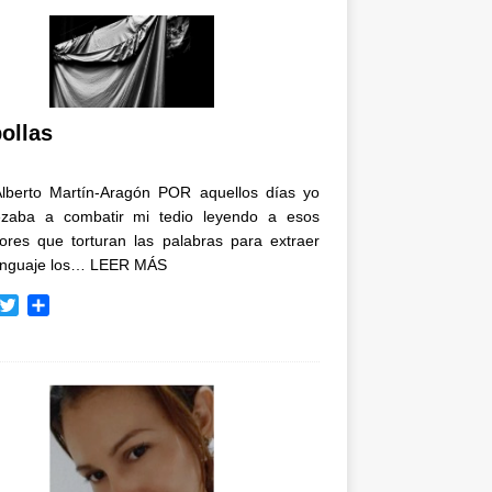
ollas
Alberto Martín-Aragón POR aquellos días yo
zaba a combatir mi tedio leyendo a esos
tores que torturan las palabras para extraer
enguaje los…
LEER MÁS
T
C
w
o
i
m
t
p
t
a
e
r
r
t
i
r