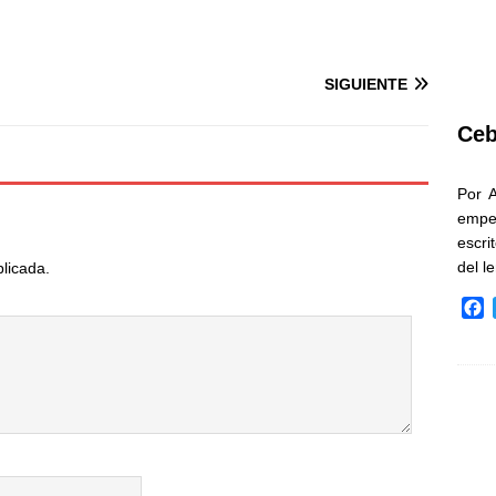
SIGUIENTE
Ceb
Por 
empe
escri
del l
blicada.
F
a
c
e
b
o
o
k