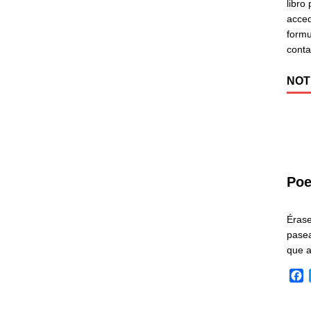
libro
acced
formu
cont
NOT
Poe
Éras
pasea
que 
F
a
c