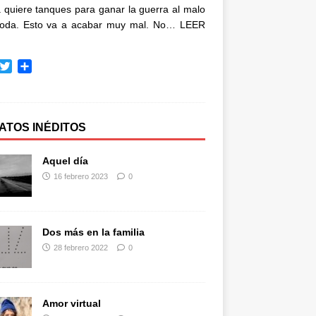
quiere tanques para ganar la guerra al malo
oda. Esto va a acabar muy mal. No…
LEER
T
C
w
o
i
m
t
p
t
a
ATOS INÉDITOS
e
r
r
t
Aquel día
i
16 febrero 2023
0
r
Dos más en la familia
28 febrero 2022
0
Amor virtual