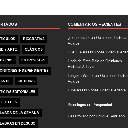
e
b
o
o
ARTADOS
COMENTARIOS RECIENTES
k
gloria sanctis
en
Opiniones Editorial
TÍCULOS
BIOGRAFÍAS
Adarve
NE Y ARTE
CLÁSICOS
GRECIA
en
Opiniones Editorial Ada
ITORIAL
ENTREVISTAS
Linda de Snta Pola
en
Opiniones
Editorial Adarve
CRITORES INDEPENDIENTES
Longoria Writter
en
Opiniones Editori
FANTIL
NOTICIAS
Adarve
Lupe
en
Opiniones Editorial Adarve
TICIAS EDITORIALES
VEDADES
Psicólogos en Prosperidad
LABRA DE LA SEMANA
Desarrollado por Enrique Sevillano
LABRAS EN DESUSO
Pulseras Elegantes para él y para el