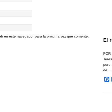
eb en este navegador para la próxima vez que comente.
El 
POR 
Teres
pero
de…
F
a
c
e
b
o
o