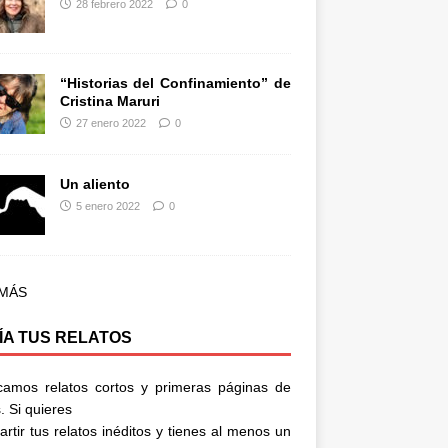
28 febrero 2022
0
“Historias del Confinamiento” de
Cristina Maruri
27 enero 2022
0
Un aliento
5 enero 2022
0
 MÁS
ÍA TUS RELATOS
camos relatos cortos y primeras páginas de
. Si quieres
rtir tus relatos inéditos y tienes al menos un