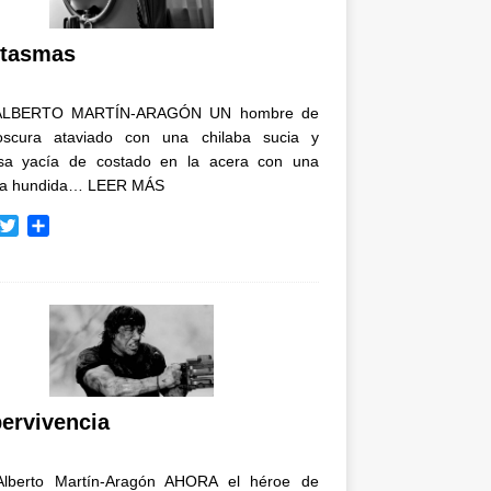
i
r
tasmas
ALBERTO MARTÍN-ARAGÓN UN hombre de
oscura ataviado con una chilaba sucia y
osa yacía de costado en la acera con una
ja hundida…
LEER MÁS
T
C
w
o
i
m
t
p
t
a
e
r
r
t
i
r
ervivencia
Alberto Martín-Aragón AHORA el héroe de