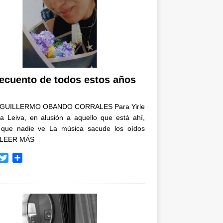
recuento de todos estos años
GUILLERMO OBANDO CORRALES Para Yirle
a Leiva, en alusión a aquello que está ahí,
 que nadie ve La música sacude los oídos
LEER MÁS
T
C
w
o
i
m
t
p
t
a
e
r
r
t