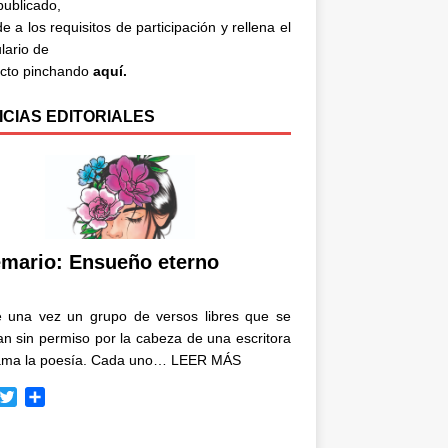
 publicado,
e a los requisitos de participación y rellena el
lario de
acto pinchando
aquí.
ICIAS EDITORIALES
mario: Ensueño eterno
e una vez un grupo de versos libres que se
n sin permiso por la cabeza de una escritora
ama la poesía. Cada uno…
LEER MÁS
T
C
w
o
i
m