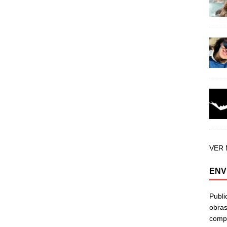
VER
ENV
Publi
obras
compa