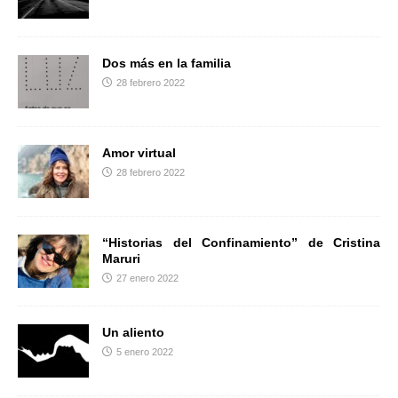
r
Dos más en la familia
28 febrero 2022
Amor virtual
28 febrero 2022
“Historias del Confinamiento” de Cristina
Maruri
27 enero 2022
Un aliento
5 enero 2022