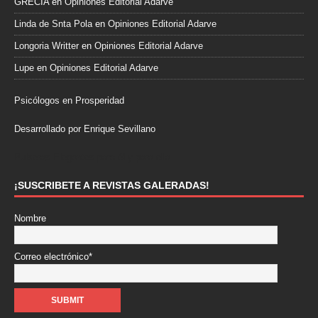
GRECIA
en
Opiniones Editorial Adarve
Linda de Snta Pola
en
Opiniones Editorial Adarve
Longoria Writter
en
Opiniones Editorial Adarve
Lupe
en
Opiniones Editorial Adarve
Psicólogos en Prosperidad
Desarrollado por Enrique Sevillano
Pulseras Elegantes para él y para ella.
¡SUSCRIBETE A REVISTAS GALERADAS!
Nombre
Correo electrónico*