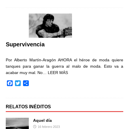
c
i
m
e
t
p
b
t
a
o
e
r
o
r
t
k
i
r
Supervivencia
Por Alberto Martín-Aragón AHORA el héroe de moda quiere
tanques para ganar la guerra al malo de moda. Esto va a
acabar muy mal. No…
LEER MÁS
F
T
C
a
w
o
c
i
m
e
t
p
b
t
a
RELATOS INÉDITOS
o
e
r
o
r
t
Aquel día
k
i
16 febrero 2023