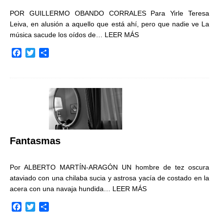
POR GUILLERMO OBANDO CORRALES Para Yirle Teresa
Leiva, en alusión a aquello que está ahí, pero que nadie ve La
música sacude los oídos de…
LEER MÁS
F
T
C
a
w
o
c
i
m
e
t
p
b
t
a
o
e
r
o
r
t
k
i
r
Fantasmas
Por ALBERTO MARTÍN-ARAGÓN UN hombre de tez oscura
ataviado con una chilaba sucia y astrosa yacía de costado en la
acera con una navaja hundida…
LEER MÁS
F
T
C
a
w
o