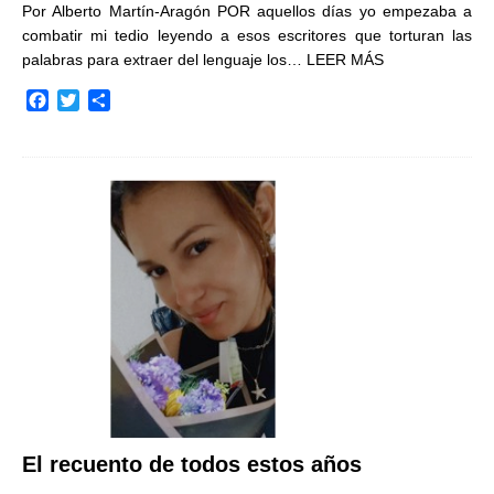
Por Alberto Martín-Aragón POR aquellos días yo empezaba a
combatir mi tedio leyendo a esos escritores que torturan las
palabras para extraer del lenguaje los…
LEER MÁS
F
T
C
a
w
o
c
i
m
e
t
p
b
t
a
o
e
r
o
r
t
k
i
r
El recuento de todos estos años