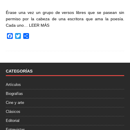
Érase una vez un grupo de versos libres que se pasean sin
permiso por la cabeza de una escritora que ama la poesía.
Cada uno…
LEER MÁS
F
T
C
a
w
o
c
i
m
e
t
p
b
t
a
o
e
r
o
r
t
CATEGORÍAS
k
i
r
Artículos
Biografías
Cine y arte
Clásicos
Editorial
Entrevistas