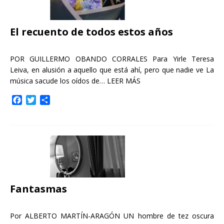
El recuento de todos estos años
POR GUILLERMO OBANDO CORRALES Para Yirle Teresa
Leiva, en alusión a aquello que está ahí, pero que nadie ve La
música sacude los oídos de…
LEER MÁS
F
T
C
a
w
o
c
i
m
e
t
p
b
t
a
o
e
r
o
r
t
k
i
r
Fantasmas
Por ALBERTO MARTÍN-ARAGÓN UN hombre de tez oscura