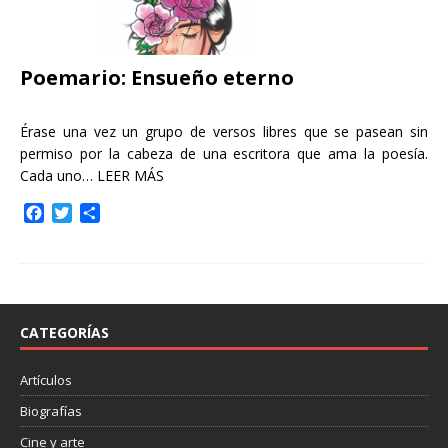
Poemario: Ensueño eterno
Érase una vez un grupo de versos libres que se pasean sin
permiso por la cabeza de una escritora que ama la poesía.
Cada uno…
LEER MÁS
F
T
C
a
w
o
c
i
m
e
t
p
b
t
a
o
e
r
o
r
t
CATEGORÍAS
k
i
r
Artículos
Biografías
Cine y arte