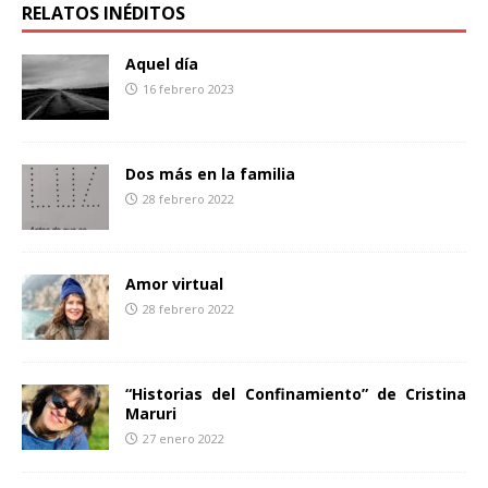
b
t
a
RELATOS INÉDITOS
o
e
r
o
r
t
Aquel día
k
i
16 febrero 2023
r
Dos más en la familia
28 febrero 2022
Amor virtual
28 febrero 2022
“Historias del Confinamiento” de Cristina
Maruri
27 enero 2022