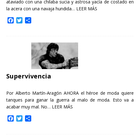
ataviado con una chilaba sucia y astrosa yacía de costado en
la acera con una navaja hundida…
LEER MÁS
F
T
C
a
w
o
c
i
m
e
t
p
b
t
a
o
e
r
o
r
t
k
i
r
Supervivencia
Por Alberto Martín-Aragón AHORA el héroe de moda quiere
tanques para ganar la guerra al malo de moda. Esto va a
acabar muy mal. No…
LEER MÁS
F
T
C
a
w
o
c
i
m
e
t
p