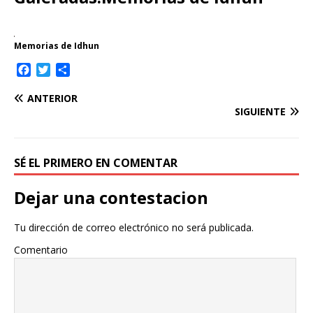
Memorias de Idhun
F
T
C
a
w
o
c
i
m
ANTERIOR
e
t
p
SIGUIENTE
b
t
a
o
e
r
o
r
t
SÉ EL PRIMERO EN COMENTAR
k
i
r
Dejar una contestacion
Tu dirección de correo electrónico no será publicada.
Comentario