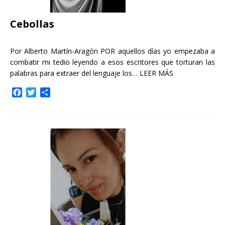
Cebollas
Por Alberto Martín-Aragón POR aquellos días yo empezaba a
combatir mi tedio leyendo a esos escritores que torturan las
palabras para extraer del lenguaje los…
LEER MÁS
F
T
C
a
w
o
c
i
m
e
t
p
b
t
a
o
e
r
o
r
t
k
i
r