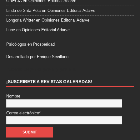
GRECIA
en
Opiniones Editorial Adarve
Linda de Snta Pola
en
Opiniones Editorial Adarve
Longoria Writter
en
Opiniones Editorial Adarve
Lupe
en
Opiniones Editorial Adarve
Psicólogos en Prosperidad
Desarrollado por Enrique Sevillano
Pulseras Elegantes para él y para ella.
¡SUSCRIBETE A REVISTAS GALERADAS!
Nombre
Correo electrónico*