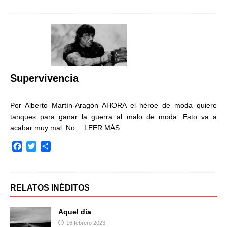
c
i
m
e
t
p
b
t
a
o
e
r
o
r
t
k
i
r
Supervivencia
Por Alberto Martín-Aragón AHORA el héroe de moda quiere
tanques para ganar la guerra al malo de moda. Esto va a
acabar muy mal. No…
LEER MÁS
F
T
C
a
w
o
c
i
m
e
t
p
b
t
a
RELATOS INÉDITOS
o
e
r
o
r
t
Aquel día
k
i
16 febrero 2023