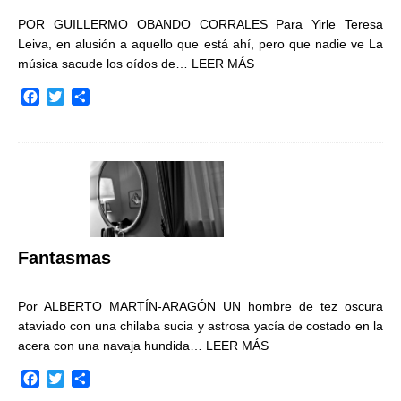
POR GUILLERMO OBANDO CORRALES Para Yirle Teresa
Leiva, en alusión a aquello que está ahí, pero que nadie ve La
música sacude los oídos de…
LEER MÁS
F
T
C
a
w
o
c
i
m
e
t
p
b
t
a
o
e
r
o
r
t
k
i
r
Fantasmas
Por ALBERTO MARTÍN-ARAGÓN UN hombre de tez oscura
ataviado con una chilaba sucia y astrosa yacía de costado en la
acera con una navaja hundida…
LEER MÁS
F
T
C
a
w
o