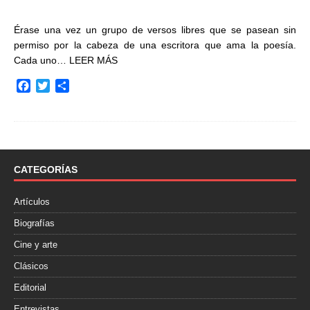
Érase una vez un grupo de versos libres que se pasean sin
permiso por la cabeza de una escritora que ama la poesía.
Cada uno…
LEER MÁS
F
T
C
a
w
o
c
i
m
e
t
p
b
t
a
o
e
r
o
r
t
CATEGORÍAS
k
i
r
Artículos
Biografías
Cine y arte
Clásicos
Editorial
Entrevistas