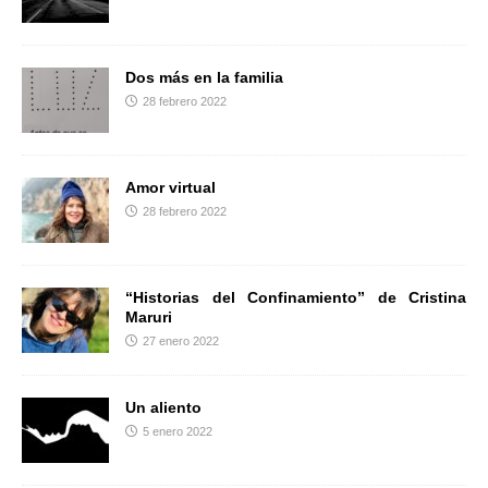
r
Dos más en la familia
28 febrero 2022
Amor virtual
28 febrero 2022
“Historias del Confinamiento” de Cristina
Maruri
27 enero 2022
Un aliento
5 enero 2022