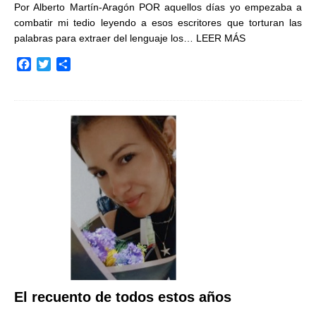
Por Alberto Martín-Aragón POR aquellos días yo empezaba a
combatir mi tedio leyendo a esos escritores que torturan las
palabras para extraer del lenguaje los…
LEER MÁS
F
T
C
a
w
o
c
i
m
e
t
p
b
t
a
o
e
r
o
r
t
k
i
r
El recuento de todos estos años