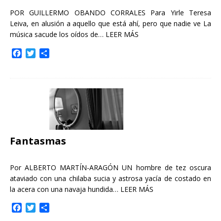
POR GUILLERMO OBANDO CORRALES Para Yirle Teresa
Leiva, en alusión a aquello que está ahí, pero que nadie ve La
música sacude los oídos de…
LEER MÁS
F
T
C
a
w
o
c
i
m
e
t
p
b
t
a
o
e
r
o
r
t
k
i
r
Fantasmas
Por ALBERTO MARTÍN-ARAGÓN UN hombre de tez oscura
ataviado con una chilaba sucia y astrosa yacía de costado en
la acera con una navaja hundida…
LEER MÁS
F
T
C
a
w
o