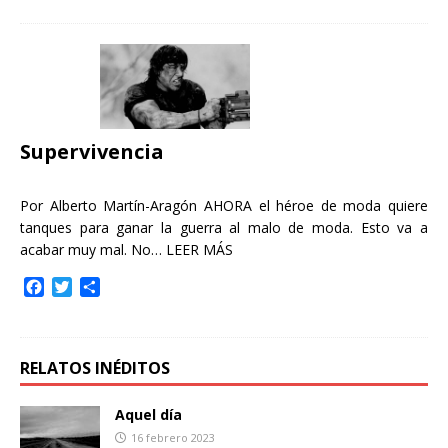
c
i
m
e
t
p
b
t
a
o
e
r
o
r
t
k
i
r
Supervivencia
Por Alberto Martín-Aragón AHORA el héroe de moda quiere
tanques para ganar la guerra al malo de moda. Esto va a
acabar muy mal. No…
LEER MÁS
F
T
C
a
w
o
c
i
m
e
t
p
b
t
a
RELATOS INÉDITOS
o
e
r
o
r
t
Aquel día
k
i
16 febrero 2023
r