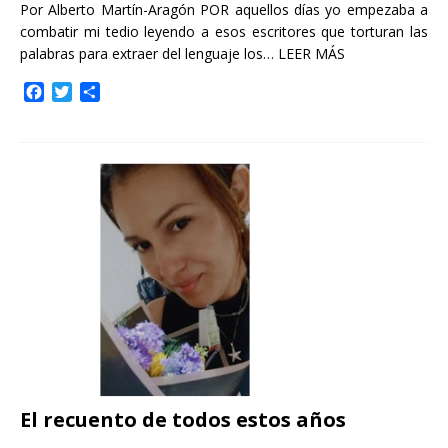
Por Alberto Martín-Aragón POR aquellos días yo empezaba a
combatir mi tedio leyendo a esos escritores que torturan las
palabras para extraer del lenguaje los…
LEER MÁS
F
T
C
a
w
o
c
i
m
e
t
p
b
t
a
o
e
r
o
r
t
k
i
r
El recuento de todos estos años