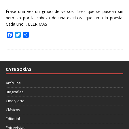
Érase una vez un grupo de versos libres que se pasean sin
permiso por la cabeza de una escritora que ama la poesía.
Cada uno…
LEER MÁS
F
T
C
a
w
o
c
i
m
e
t
p
b
t
a
o
e
r
o
r
t
CATEGORÍAS
k
i
r
Artículos
Biografías
Cine y arte
Clásicos
Editorial
Entrevistas