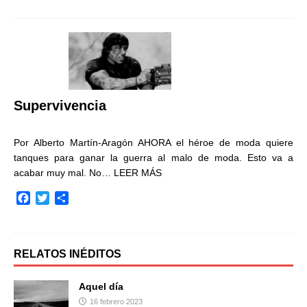
c
i
m
e
t
p
b
t
a
o
e
r
o
r
t
k
i
r
Supervivencia
Por Alberto Martín-Aragón AHORA el héroe de moda quiere
tanques para ganar la guerra al malo de moda. Esto va a
acabar muy mal. No…
LEER MÁS
F
T
C
a
w
o
c
i
m
e
t
p
b
t
a
RELATOS INÉDITOS
o
e
r
o
r
t
Aquel día
k
i
16 febrero 2023