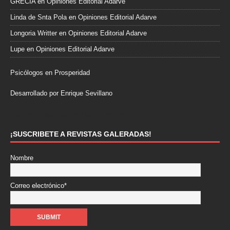
GRECIA
en
Opiniones Editorial Adarve
Linda de Snta Pola
en
Opiniones Editorial Adarve
Longoria Writter
en
Opiniones Editorial Adarve
Lupe
en
Opiniones Editorial Adarve
Psicólogos en Prosperidad
Desarrollado por Enrique Sevillano
Pulseras Elegantes para él y para ella.
¡SUSCRIBETE A REVISTAS GALERADAS!
Nombre
Correo electrónico*