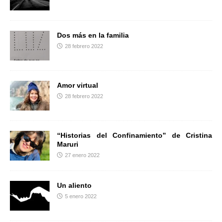
r
Dos más en la familia
28 febrero 2022
Amor virtual
28 febrero 2022
“Historias del Confinamiento” de Cristina
Maruri
27 enero 2022
Un aliento
5 enero 2022