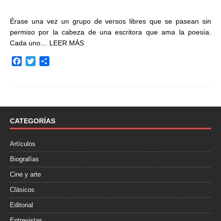
Érase una vez un grupo de versos libres que se pasean sin
permiso por la cabeza de una escritora que ama la poesía.
Cada uno…
LEER MÁS
F
T
C
a
w
o
c
i
m
e
t
p
b
t
a
o
e
r
o
r
t
CATEGORÍAS
k
i
r
Artículos
Biografías
Cine y arte
Clásicos
Editorial
Entrevistas