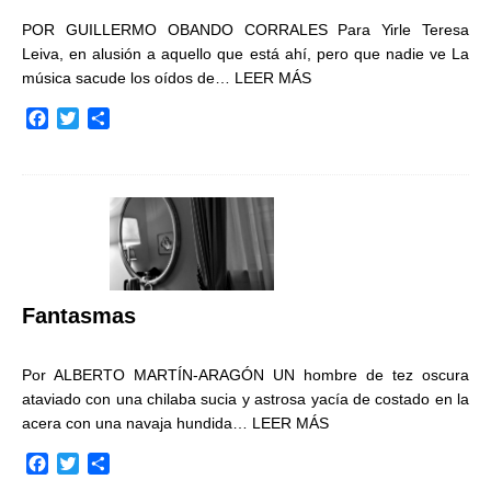
POR GUILLERMO OBANDO CORRALES Para Yirle Teresa
Leiva, en alusión a aquello que está ahí, pero que nadie ve La
música sacude los oídos de…
LEER MÁS
F
T
C
a
w
o
c
i
m
e
t
p
b
t
a
o
e
r
o
r
t
k
i
r
Fantasmas
Por ALBERTO MARTÍN-ARAGÓN UN hombre de tez oscura
ataviado con una chilaba sucia y astrosa yacía de costado en la
acera con una navaja hundida…
LEER MÁS
F
T
C
a
w
o