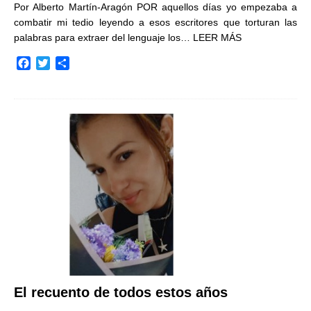
Por Alberto Martín-Aragón POR aquellos días yo empezaba a
combatir mi tedio leyendo a esos escritores que torturan las
palabras para extraer del lenguaje los…
LEER MÁS
F
T
C
a
w
o
c
i
m
e
t
p
b
t
a
o
e
r
o
r
t
k
i
r
El recuento de todos estos años