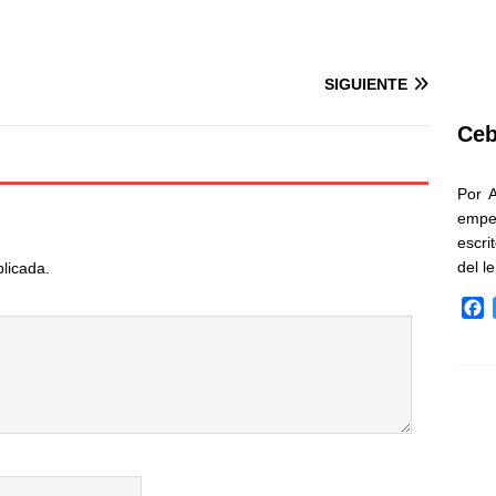
SIGUIENTE
Ceb
Por 
empe
escri
del l
blicada.
F
a
c
e
b
o
o
k