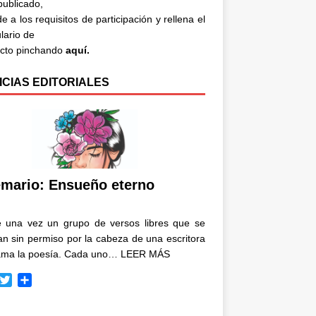
 publicado,
e a los requisitos de participación y rellena el
lario de
acto pinchando
aquí.
ICIAS EDITORIALES
mario: Ensueño eterno
e una vez un grupo de versos libres que se
n sin permiso por la cabeza de una escritora
ama la poesía. Cada uno…
LEER MÁS
T
C
w
o
i
m