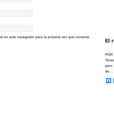
eb en este navegador para la próxima vez que comente.
El 
POR 
Teres
pero
de…
F
a
c
e
b
o
o