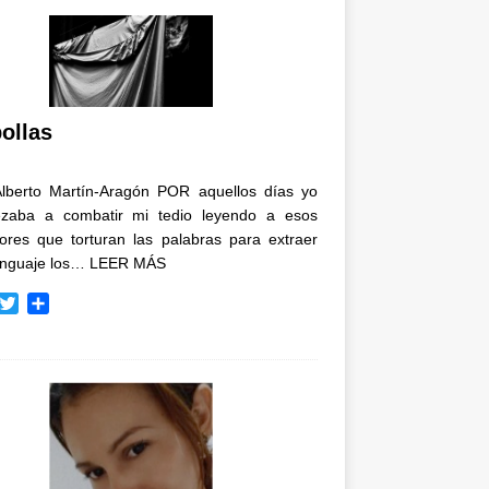
ollas
Alberto Martín-Aragón POR aquellos días yo
zaba a combatir mi tedio leyendo a esos
tores que torturan las palabras para extraer
enguaje los…
LEER MÁS
T
C
w
o
i
m
t
p
t
a
e
r
r
t
i
r