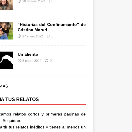
28 febrero 2022
0
“Historias del Confinamiento” de
Cristina Maruri
27 enero 2022
0
Un aliento
5 enero 2022
0
 MÁS
ÍA TUS RELATOS
camos relatos cortos y primeras páginas de
. Si quieres
rtir tus relatos inéditos y tienes al menos un