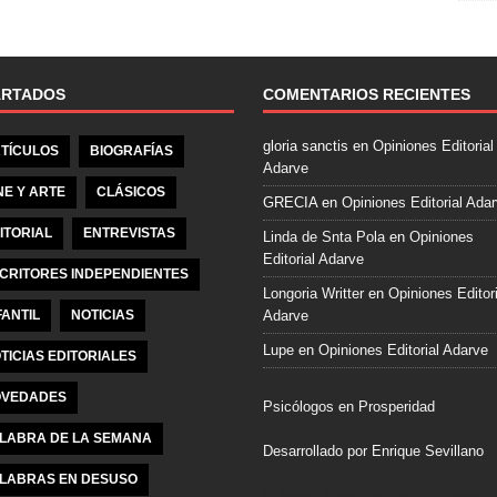
e
b
o
o
ARTADOS
COMENTARIOS RECIENTES
k
gloria sanctis
en
Opiniones Editorial
TÍCULOS
BIOGRAFÍAS
Adarve
NE Y ARTE
CLÁSICOS
GRECIA
en
Opiniones Editorial Ada
ITORIAL
ENTREVISTAS
Linda de Snta Pola
en
Opiniones
Editorial Adarve
CRITORES INDEPENDIENTES
Longoria Writter
en
Opiniones Editori
FANTIL
NOTICIAS
Adarve
Lupe
en
Opiniones Editorial Adarve
TICIAS EDITORIALES
VEDADES
Psicólogos en Prosperidad
LABRA DE LA SEMANA
Desarrollado por Enrique Sevillano
LABRAS EN DESUSO
Pulseras Elegantes para él y para el