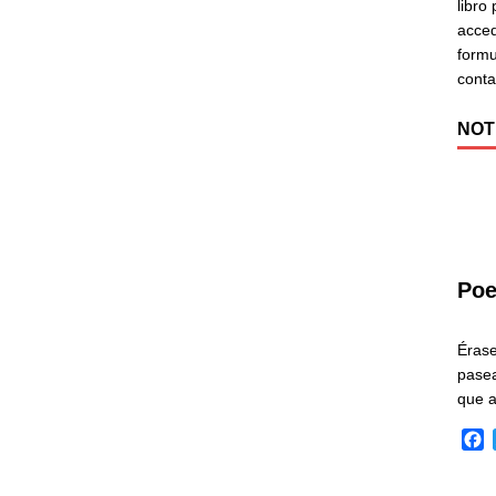
libro
acced
formu
cont
NOT
Poe
Éras
pasea
que 
F
a
c