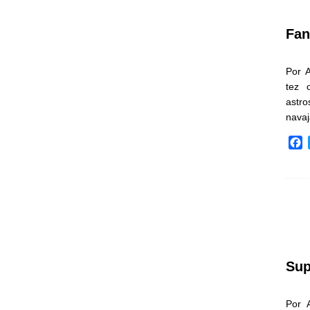
k
Fan
Por 
tez 
astr
nava
F
a
c
e
b
o
o
k
Sup
Por 