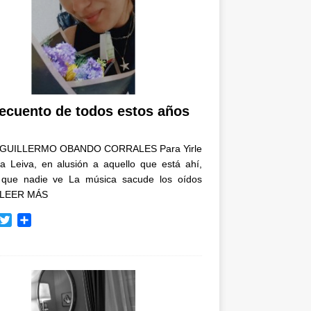
recuento de todos estos años
GUILLERMO OBANDO CORRALES Para Yirle
a Leiva, en alusión a aquello que está ahí,
 que nadie ve La música sacude los oídos
LEER MÁS
T
C
w
o
i
m
t
p
t
a
e
r
r
t