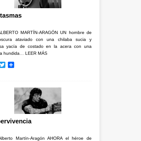
i
r
tasmas
ALBERTO MARTÍN-ARAGÓN UN hombre de
oscura ataviado con una chilaba sucia y
osa yacía de costado en la acera con una
ja hundida…
LEER MÁS
T
C
w
o
i
m
t
p
t
a
e
r
r
t
i
r
ervivencia
Alberto Martín-Aragón AHORA el héroe de