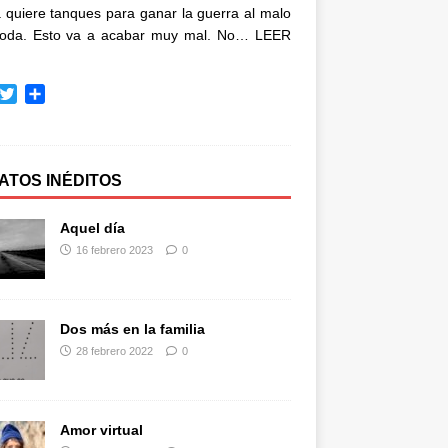
quiere tanques para ganar la guerra al malo
oda. Esto va a acabar muy mal. No…
LEER
T
C
w
o
i
m
t
p
t
a
ATOS INÉDITOS
e
r
r
t
Aquel día
i
16 febrero 2023
0
r
Dos más en la familia
28 febrero 2022
0
Amor virtual