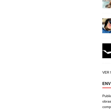
VER
ENV
Publi
obras
compa