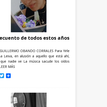
recuento de todos estos años
GUILLERMO OBANDO CORRALES Para Yirle
a Leiva, en alusión a aquello que está ahí,
 que nadie ve La música sacude los oídos
LEER MÁS
T
C
w
o
i
m
t
p
t
a
e
r
r
t