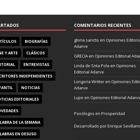
e
b
o
o
ARTADOS
COMENTARIOS RECIENTES
k
gloria sanctis
en
Opiniones Editoria
TÍCULOS
BIOGRAFÍAS
Adarve
NE Y ARTE
CLÁSICOS
GRECIA
en
Opiniones Editorial Ada
ITORIAL
ENTREVISTAS
Linda de Snta Pola
en
Opiniones
Editorial Adarve
CRITORES INDEPENDIENTES
Longoria Writter
en
Opiniones Edito
FANTIL
NOTICIAS
Adarve
Lupe
en
Opiniones Editorial Adarv
TICIAS EDITORIALES
VEDADES
Psicólogos en Prosperidad
LABRA DE LA SEMANA
Desarrollado por Enrique Sevillan
LABRAS EN DESUSO
Pulseras Elegantes para él y para e