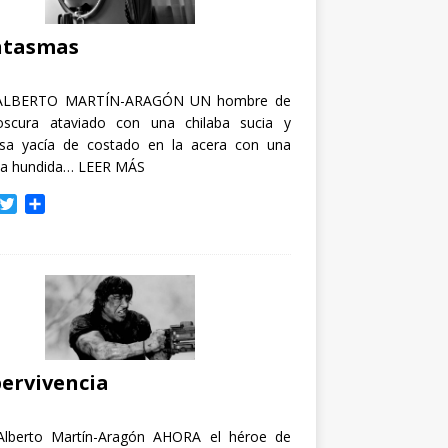
i
r
ntasmas
ALBERTO MARTÍN-ARAGÓN UN hombre de
oscura ataviado con una chilaba sucia y
osa yacía de costado en la acera con una
ja hundida…
LEER MÁS
T
C
w
o
i
m
t
p
t
a
e
r
r
t
i
r
ervivencia
Alberto Martín-Aragón AHORA el héroe de