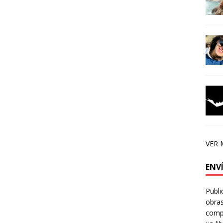
VER 
ENV
Publi
obras
compa