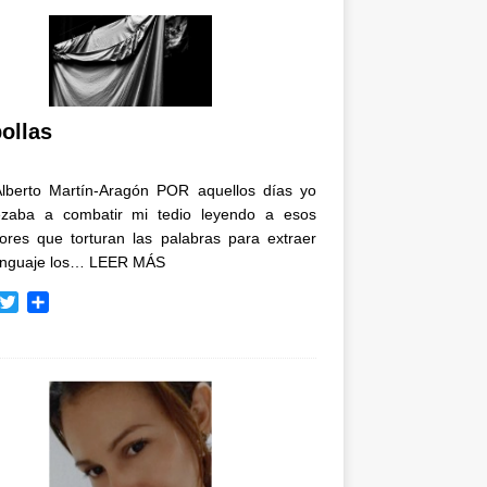
ollas
Alberto Martín-Aragón POR aquellos días yo
zaba a combatir mi tedio leyendo a esos
tores que torturan las palabras para extraer
enguaje los…
LEER MÁS
T
C
w
o
i
m
t
p
t
a
e
r
r
t
i
r