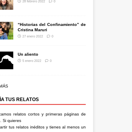
28 febrero 2022
0
“Historias del Confinamiento” de
Cristina Maruri
27 enero 2022
0
Un aliento
5 enero 2022
0
 MÁS
ÍA TUS RELATOS
camos relatos cortos y primeras páginas de
. Si quieres
rtir tus relatos inéditos y tienes al menos un