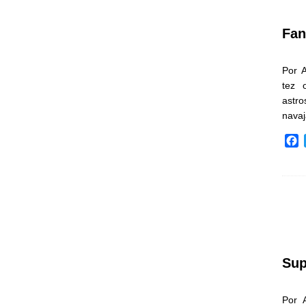
k
Fan
Por 
tez 
astr
nava
F
a
c
e
b
o
o
k
Sup
Por 