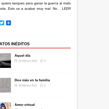
quiere tanques para ganar la guerra al malo
oda. Esto va a acabar muy mal. No…
LEER
T
C
w
o
i
m
t
p
t
a
ATOS INÉDITOS
e
r
r
t
Aquel día
i
16 febrero 2023
0
r
Dos más en la familia
28 febrero 2022
0
Amor virtual