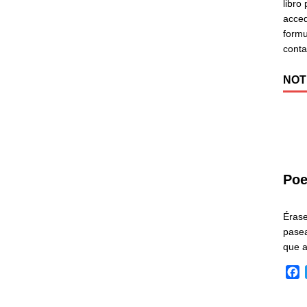
libro
acced
formu
cont
NOT
Poe
Éras
pasea
que 
F
a
c