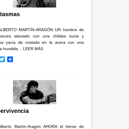
i
r
tasmas
ALBERTO MARTÍN-ARAGÓN UN hombre de
oscura ataviado con una chilaba sucia y
osa yacía de costado en la acera con una
ja hundida…
LEER MÁS
T
C
w
o
i
m
t
p
t
a
e
r
r
t
i
r
ervivencia
Alberto Martín-Aragón AHORA el héroe de