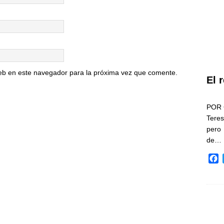
eb en este navegador para la próxima vez que comente.
El 
POR 
Teres
pero
de…
F
a
c
e
b
o
o