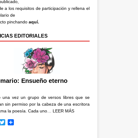
 publicado,
e a los requisitos de participación y rellena el
lario de
acto pinchando
aquí.
ICIAS EDITORIALES
mario: Ensueño eterno
e una vez un grupo de versos libres que se
n sin permiso por la cabeza de una escritora
ama la poesía. Cada uno…
LEER MÁS
T
C
w
o
i
m