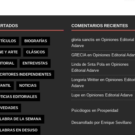
e
b
o
o
ARTADOS
COMENTARIOS RECIENTES
k
gloria sanctis
en
Opiniones Editorial
TÍCULOS
BIOGRAFÍAS
Adarve
NE Y ARTE
CLÁSICOS
GRECIA
en
Opiniones Editorial Ada
ITORIAL
ENTREVISTAS
Linda de Snta Pola
en
Opiniones
Editorial Adarve
CRITORES INDEPENDIENTES
Longoria Writter
en
Opiniones Editori
FANTIL
NOTICIAS
Adarve
Lupe
en
Opiniones Editorial Adarve
TICIAS EDITORIALES
VEDADES
Psicólogos en Prosperidad
LABRA DE LA SEMANA
Desarrollado por Enrique Sevillano
LABRAS EN DESUSO
Pulseras Elegantes para él y para el