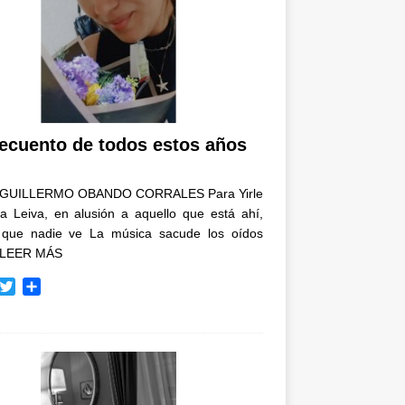
recuento de todos estos años
GUILLERMO OBANDO CORRALES Para Yirle
a Leiva, en alusión a aquello que está ahí,
 que nadie ve La música sacude los oídos
LEER MÁS
T
C
w
o
i
m
t
p
t
a
e
r
r
t