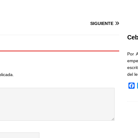
SIGUIENTE
Ceb
Por 
empe
escri
del l
blicada.
F
a
c
e
b
o
o
k