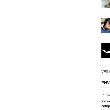
VER
ENV
Publi
obras
compa