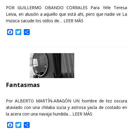
POR GUILLERMO OBANDO CORRALES Para Yirle Teresa
Leiva, en alusión a aquello que está ahí, pero que nadie ve La
música sacude los oídos de…
LEER MÁS
F
T
C
a
w
o
c
i
m
e
t
p
b
t
a
o
e
r
o
r
t
k
i
r
Fantasmas
Por ALBERTO MARTÍN-ARAGÓN UN hombre de tez oscura
ataviado con una chilaba sucia y astrosa yacía de costado en
la acera con una navaja hundida…
LEER MÁS
F
T
C
a
w
o