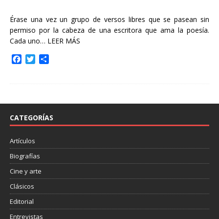
Érase una vez un grupo de versos libres que se pasean sin
permiso por la cabeza de una escritora que ama la poesía.
Cada uno…
LEER MÁS
F
T
C
a
w
o
c
i
m
e
t
p
b
t
a
o
e
r
o
r
t
CATEGORÍAS
k
i
r
Artículos
Biografías
Cine y arte
Clásicos
Editorial
Entrevistas