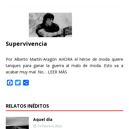
c
i
m
e
t
p
b
t
a
o
e
r
o
r
t
k
i
r
Supervivencia
Por Alberto Martín-Aragón AHORA el héroe de moda quiere
tanques para ganar la guerra al malo de moda. Esto va a
acabar muy mal. No…
LEER MÁS
F
T
C
a
w
o
c
i
m
e
t
p
b
t
a
RELATOS INÉDITOS
o
e
r
o
r
t
Aquel día
k
i
16 febrero 2023
r