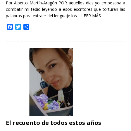
Por Alberto Martín-Aragón POR aquellos días yo empezaba a
combatir mi tedio leyendo a esos escritores que torturan las
palabras para extraer del lenguaje los…
LEER MÁS
F
T
C
a
w
o
c
i
m
e
t
p
b
t
a
o
e
r
o
r
t
k
i
r
El recuento de todos estos años