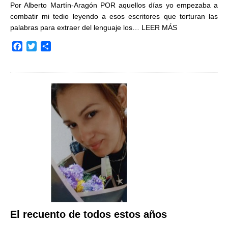
Por Alberto Martín-Aragón POR aquellos días yo empezaba a
combatir mi tedio leyendo a esos escritores que torturan las
palabras para extraer del lenguaje los…
LEER MÁS
F
T
C
a
w
o
c
i
m
e
t
p
b
t
a
o
e
r
o
r
t
k
i
r
El recuento de todos estos años