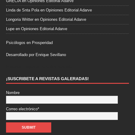
GRECIA
en
Opiniones Editorial Adarve
Linda de Snta Pola
en
Opiniones Editorial Adarve
Longoria Writter
en
Opiniones Editorial Adarve
Lupe
en
Opiniones Editorial Adarve
Psicólogos en Prosperidad
Desarrollado por Enrique Sevillano
Pulseras Elegantes para él y para ella.
¡SUSCRIBETE A REVISTAS GALERADAS!
Nombre
Correo electrónico*