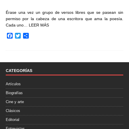
Érase una vez un grupo de versos libres que se pasean sin
permiso por la cabeza de una escritora que ama la poesía.
Cada uno…
LEER MÁS
F
T
C
a
w
o
c
i
m
e
t
p
b
t
a
o
e
r
o
r
t
CATEGORÍAS
k
i
r
Artículos
Biografías
Cine y arte
Clásicos
Editorial
Entrevistas