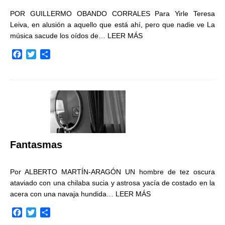
POR GUILLERMO OBANDO CORRALES Para Yirle Teresa
Leiva, en alusión a aquello que está ahí, pero que nadie ve La
música sacude los oídos de…
LEER MÁS
F
T
C
a
w
o
c
i
m
e
t
p
b
t
a
o
e
r
o
r
t
k
i
r
Fantasmas
Por ALBERTO MARTÍN-ARAGÓN UN hombre de tez oscura
ataviado con una chilaba sucia y astrosa yacía de costado en la
acera con una navaja hundida…
LEER MÁS
F
T
C
a
w
o