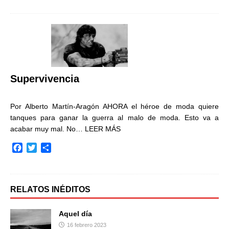
c
i
m
e
t
p
b
t
a
o
e
r
o
r
t
k
i
r
Supervivencia
Por Alberto Martín-Aragón AHORA el héroe de moda quiere
tanques para ganar la guerra al malo de moda. Esto va a
acabar muy mal. No…
LEER MÁS
F
T
C
a
w
o
c
i
m
e
t
p
b
t
a
RELATOS INÉDITOS
o
e
r
o
r
t
Aquel día
k
i
16 febrero 2023