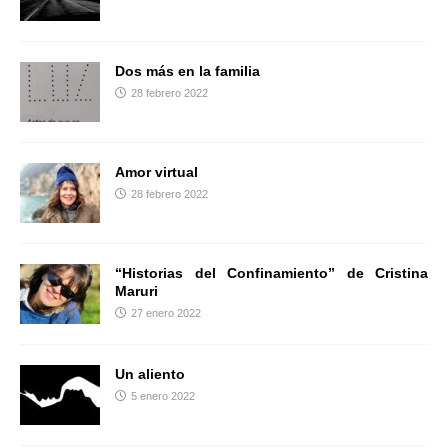
r
Dos más en la familia
28 febrero 2022
Amor virtual
28 febrero 2022
“Historias del Confinamiento” de Cristina
Maruri
27 enero 2022
Un aliento
5 enero 2022