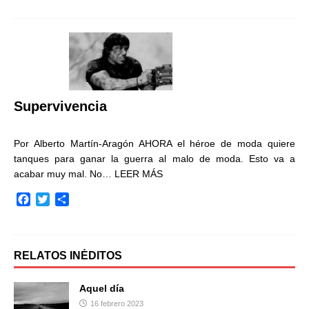
c
i
m
e
t
p
b
t
a
o
e
r
o
r
t
k
i
r
Supervivencia
Por Alberto Martín-Aragón AHORA el héroe de moda quiere
tanques para ganar la guerra al malo de moda. Esto va a
acabar muy mal. No…
LEER MÁS
F
T
C
a
w
o
c
i
m
e
t
p
b
t
a
RELATOS INÉDITOS
o
e
r
o
r
t
Aquel día
k
i
16 febrero 2023