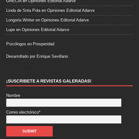
GRECIA
en
Opiniones Editorial Adarve
Linda de Snta Pola
en
Opiniones Editorial Adarve
Longoria Writter
en
Opiniones Editorial Adarve
Lupe
en
Opiniones Editorial Adarve
Psicólogos en Prosperidad
Desarrollado por Enrique Sevillano
Pulseras Elegantes para él y para ella.
¡SUSCRIBETE A REVISTAS GALERADAS!
Nombre
Correo electrónico*