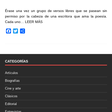
Érase una vez un grupo de versos libres que se pasean sin
permiso por la cabeza de una escritora que ama la poesía.
Cada uno…
LEER MÁS
F
T
C
a
w
o
c
i
m
e
t
p
b
t
a
o
e
r
o
r
t
CATEGORÍAS
k
i
r
Artículos
Biografías
Cine y arte
Clásicos
Editorial
Entrevistas