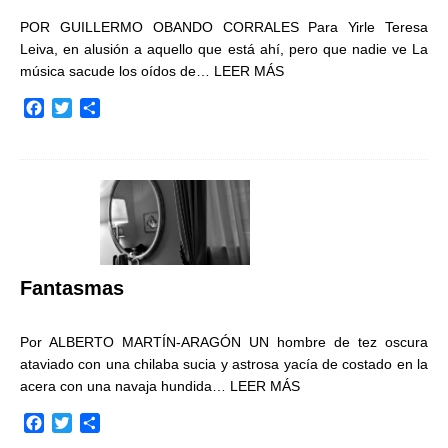
POR GUILLERMO OBANDO CORRALES Para Yirle Teresa
Leiva, en alusión a aquello que está ahí, pero que nadie ve La
música sacude los oídos de…
LEER MÁS
F
T
C
a
w
o
c
i
m
e
t
p
b
t
a
o
e
r
o
r
t
k
i
r
Fantasmas
Por ALBERTO MARTÍN-ARAGÓN UN hombre de tez oscura
ataviado con una chilaba sucia y astrosa yacía de costado en la
acera con una navaja hundida…
LEER MÁS
F
T
C
a
w
o