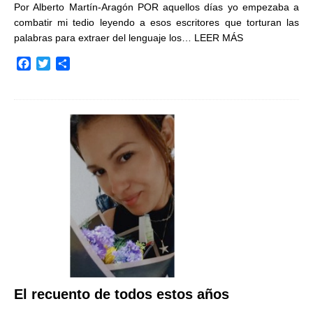
Por Alberto Martín-Aragón POR aquellos días yo empezaba a
combatir mi tedio leyendo a esos escritores que torturan las
palabras para extraer del lenguaje los…
LEER MÁS
F
T
C
a
w
o
c
i
m
e
t
p
b
t
a
o
e
r
o
r
t
k
i
r
El recuento de todos estos años