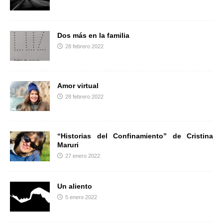
r
Dos más en la familia
28 febrero 2022
Amor virtual
28 febrero 2022
“Historias del Confinamiento” de Cristina
Maruri
27 enero 2022
Un aliento
5 enero 2022