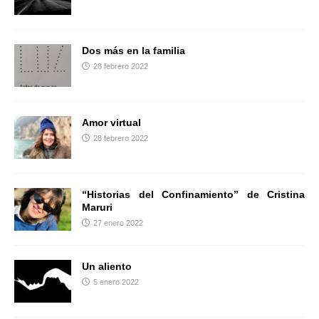
r
Dos más en la familia
28 febrero 2022
Amor virtual
28 febrero 2022
“Historias del Confinamiento” de Cristina
Maruri
27 enero 2022
Un aliento
5 enero 2022