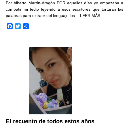
Por Alberto Martín-Aragón POR aquellos días yo empezaba a
combatir mi tedio leyendo a esos escritores que torturan las
palabras para extraer del lenguaje los…
LEER MÁS
F
T
C
a
w
o
c
i
m
e
t
p
b
t
a
o
e
r
o
r
t
k
i
r
El recuento de todos estos años