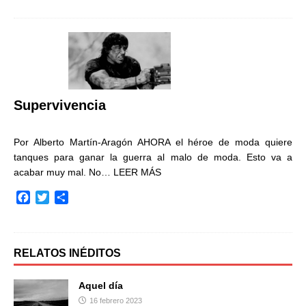
c
i
m
e
t
p
b
t
a
o
e
r
o
r
t
k
i
r
Supervivencia
Por Alberto Martín-Aragón AHORA el héroe de moda quiere
tanques para ganar la guerra al malo de moda. Esto va a
acabar muy mal. No…
LEER MÁS
F
T
C
a
w
o
c
i
m
e
t
p
b
t
a
RELATOS INÉDITOS
o
e
r
o
r
t
Aquel día
k
i
16 febrero 2023