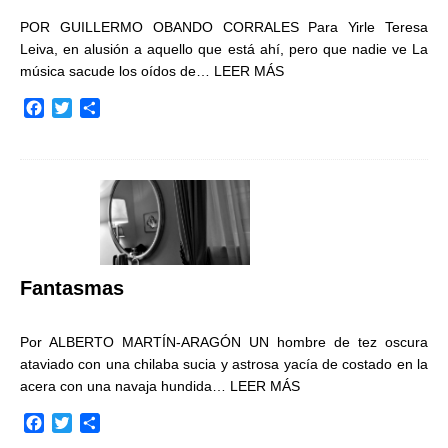
POR GUILLERMO OBANDO CORRALES Para Yirle Teresa
Leiva, en alusión a aquello que está ahí, pero que nadie ve La
música sacude los oídos de…
LEER MÁS
F
T
C
a
w
o
c
i
m
e
t
p
b
t
a
o
e
r
o
r
t
k
i
r
Fantasmas
Por ALBERTO MARTÍN-ARAGÓN UN hombre de tez oscura
ataviado con una chilaba sucia y astrosa yacía de costado en la
acera con una navaja hundida…
LEER MÁS
F
T
C
a
w
o