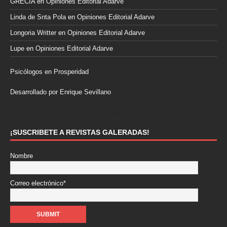
GRECIA
en
Opiniones Editorial Adarve
Linda de Snta Pola
en
Opiniones Editorial Adarve
Longoria Writter
en
Opiniones Editorial Adarve
Lupe
en
Opiniones Editorial Adarve
Psicólogos en Prosperidad
Desarrollado por Enrique Sevillano
Pulseras Elegantes para él y para ella.
¡SUSCRIBETE A REVISTAS GALERADAS!
Nombre
Correo electrónico*