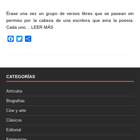
Érase una vez un grupo de versos libres que se pasean sin
permiso por la cabeza de una escritora que ama la poesía.
Cada uno…
LEER MÁS
F
T
C
a
w
o
c
i
m
e
t
p
b
t
a
o
e
r
o
r
t
CATEGORÍAS
k
i
r
Artículos
Biografías
Cine y arte
Clásicos
Editorial
Entrevistas