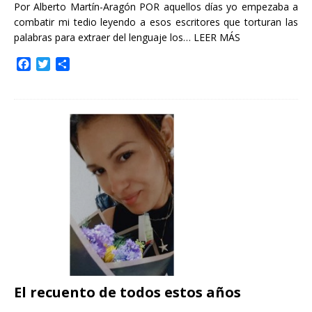
Por Alberto Martín-Aragón POR aquellos días yo empezaba a
combatir mi tedio leyendo a esos escritores que torturan las
palabras para extraer del lenguaje los…
LEER MÁS
F
T
C
a
w
o
c
i
m
e
t
p
b
t
a
o
e
r
o
r
t
k
i
r
El recuento de todos estos años