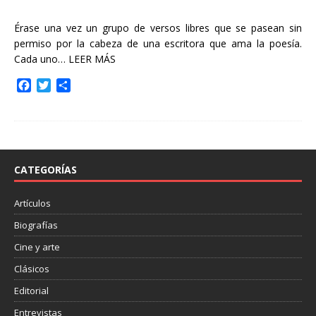
Érase una vez un grupo de versos libres que se pasean sin
permiso por la cabeza de una escritora que ama la poesía.
Cada uno…
LEER MÁS
F
T
C
a
w
o
c
i
m
e
t
p
b
t
a
o
e
r
o
r
t
CATEGORÍAS
k
i
r
Artículos
Biografías
Cine y arte
Clásicos
Editorial
Entrevistas