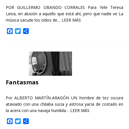
POR GUILLERMO OBANDO CORRALES Para Yirle Teresa
Leiva, en alusión a aquello que está ahí, pero que nadie ve La
música sacude los oídos de…
LEER MÁS
F
T
C
a
w
o
c
i
m
e
t
p
b
t
a
o
e
r
o
r
t
k
i
r
Fantasmas
Por ALBERTO MARTÍN-ARAGÓN UN hombre de tez oscura
ataviado con una chilaba sucia y astrosa yacía de costado en
la acera con una navaja hundida…
LEER MÁS
F
T
C
a
w
o