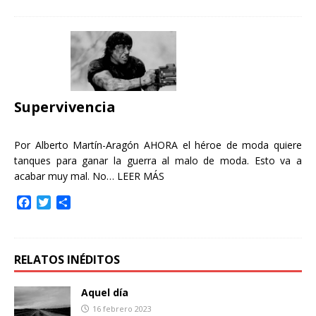
c
i
m
e
t
p
b
t
a
o
e
r
o
r
t
k
i
r
Supervivencia
Por Alberto Martín-Aragón AHORA el héroe de moda quiere
tanques para ganar la guerra al malo de moda. Esto va a
acabar muy mal. No…
LEER MÁS
F
T
C
a
w
o
c
i
m
e
t
p
b
t
a
RELATOS INÉDITOS
o
e
r
o
r
t
Aquel día
k
i
16 febrero 2023
r