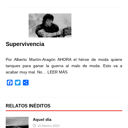
c
i
m
e
t
p
b
t
a
o
e
r
o
r
t
k
i
r
Supervivencia
Por Alberto Martín-Aragón AHORA el héroe de moda quiere
tanques para ganar la guerra al malo de moda. Esto va a
acabar muy mal. No…
LEER MÁS
F
T
C
a
w
o
c
i
m
e
t
p
b
t
a
RELATOS INÉDITOS
o
e
r
o
r
t
Aquel día
k
i
16 febrero 2023