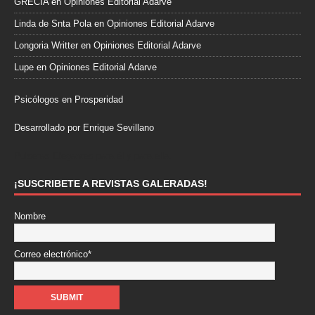
GRECIA
en
Opiniones Editorial Adarve
Linda de Snta Pola
en
Opiniones Editorial Adarve
Longoria Writter
en
Opiniones Editorial Adarve
Lupe
en
Opiniones Editorial Adarve
Psicólogos en Prosperidad
Desarrollado por Enrique Sevillano
Pulseras Elegantes para él y para ella.
¡SUSCRIBETE A REVISTAS GALERADAS!
Nombre
Correo electrónico*