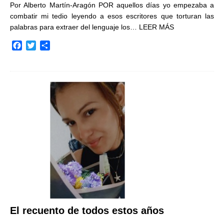
Por Alberto Martín-Aragón POR aquellos días yo empezaba a
combatir mi tedio leyendo a esos escritores que torturan las
palabras para extraer del lenguaje los…
LEER MÁS
F
T
C
a
w
o
c
i
m
e
t
p
b
t
a
o
e
r
o
r
t
k
i
r
El recuento de todos estos años