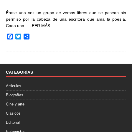
Érase una vez un grupo de versos libres que se pasean sin
permiso por la cabeza de una escritora que ama la poesía.
Cada uno…
LEER MÁS
F
T
C
a
w
o
c
i
m
e
t
p
b
t
a
o
e
r
o
r
t
CATEGORÍAS
k
i
r
Artículos
Biografías
Cine y arte
Clásicos
Editorial
Entrevistas