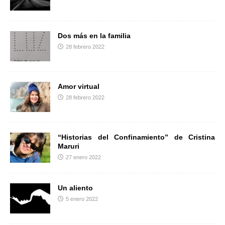
r
Dos más en la familia
28 febrero 2022
Amor virtual
28 febrero 2022
“Historias del Confinamiento” de Cristina
Maruri
27 enero 2022
Un aliento
5 enero 2022