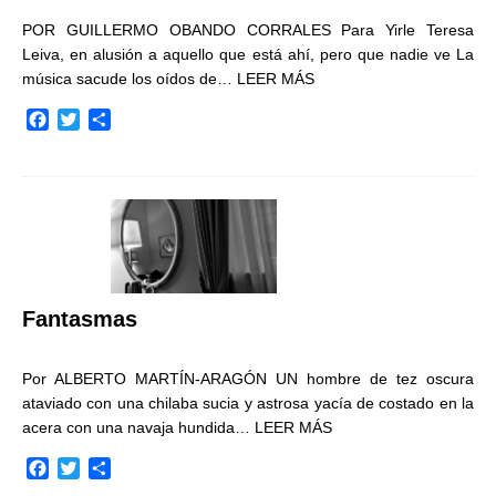
POR GUILLERMO OBANDO CORRALES Para Yirle Teresa
Leiva, en alusión a aquello que está ahí, pero que nadie ve La
música sacude los oídos de…
LEER MÁS
F
T
C
a
w
o
c
i
m
e
t
p
b
t
a
o
e
r
o
r
t
k
i
r
Fantasmas
Por ALBERTO MARTÍN-ARAGÓN UN hombre de tez oscura
ataviado con una chilaba sucia y astrosa yacía de costado en la
acera con una navaja hundida…
LEER MÁS
F
T
C
a
w
o