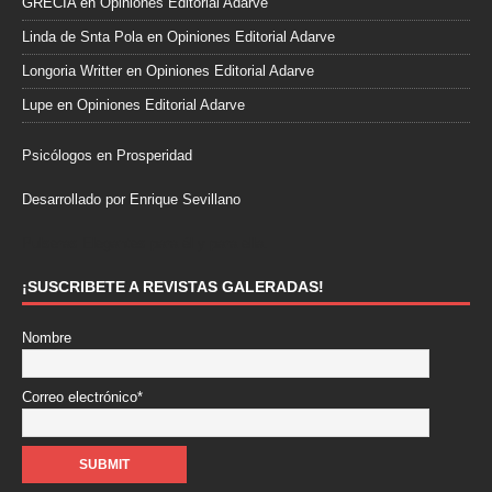
GRECIA
en
Opiniones Editorial Adarve
Linda de Snta Pola
en
Opiniones Editorial Adarve
Longoria Writter
en
Opiniones Editorial Adarve
Lupe
en
Opiniones Editorial Adarve
Psicólogos en Prosperidad
Desarrollado por Enrique Sevillano
Pulseras Elegantes para él y para ella.
¡SUSCRIBETE A REVISTAS GALERADAS!
Nombre
Correo electrónico*