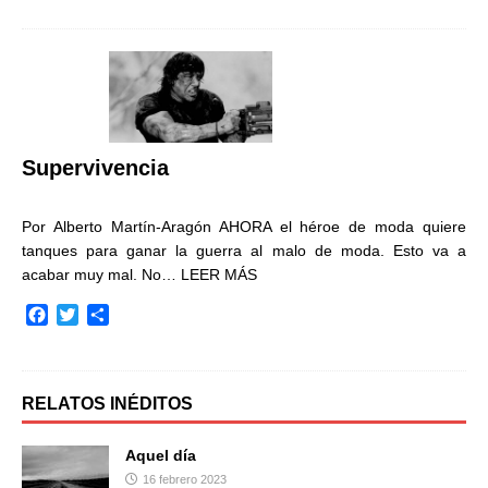
c
i
m
e
t
p
b
t
a
o
e
r
o
r
t
k
i
r
Supervivencia
Por Alberto Martín-Aragón AHORA el héroe de moda quiere
tanques para ganar la guerra al malo de moda. Esto va a
acabar muy mal. No…
LEER MÁS
F
T
C
a
w
o
c
i
m
e
t
p
b
t
a
RELATOS INÉDITOS
o
e
r
o
r
t
Aquel día
k
i
16 febrero 2023