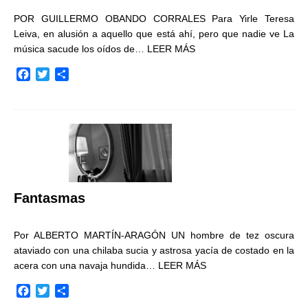
POR GUILLERMO OBANDO CORRALES Para Yirle Teresa
Leiva, en alusión a aquello que está ahí, pero que nadie ve La
música sacude los oídos de…
LEER MÁS
F
T
C
a
w
o
c
i
m
e
t
p
b
t
a
o
e
r
o
r
t
k
i
r
Fantasmas
Por ALBERTO MARTÍN-ARAGÓN UN hombre de tez oscura
ataviado con una chilaba sucia y astrosa yacía de costado en la
acera con una navaja hundida…
LEER MÁS
F
T
C
a
w
o