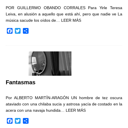
POR GUILLERMO OBANDO CORRALES Para Yirle Teresa
Leiva, en alusión a aquello que está ahí, pero que nadie ve La
música sacude los oídos de…
LEER MÁS
F
T
C
a
w
o
c
i
m
e
t
p
b
t
a
o
e
r
o
r
t
k
i
r
Fantasmas
Por ALBERTO MARTÍN-ARAGÓN UN hombre de tez oscura
ataviado con una chilaba sucia y astrosa yacía de costado en la
acera con una navaja hundida…
LEER MÁS
F
T
C
a
w
o