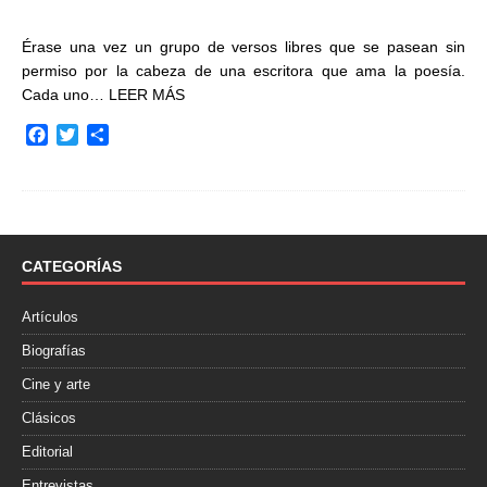
Érase una vez un grupo de versos libres que se pasean sin
permiso por la cabeza de una escritora que ama la poesía.
Cada uno…
LEER MÁS
F
T
C
a
w
o
c
i
m
e
t
p
b
t
a
o
e
r
o
r
t
CATEGORÍAS
k
i
r
Artículos
Biografías
Cine y arte
Clásicos
Editorial
Entrevistas