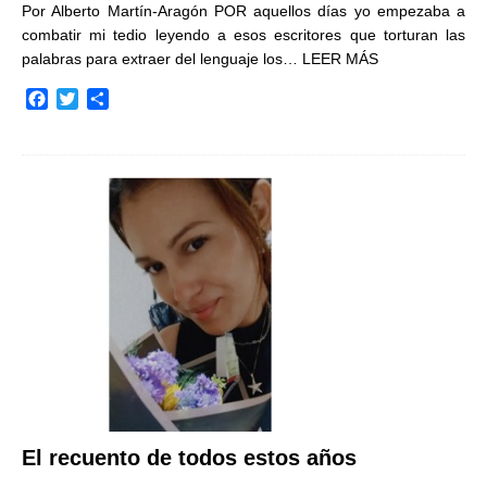
Por Alberto Martín-Aragón POR aquellos días yo empezaba a
combatir mi tedio leyendo a esos escritores que torturan las
palabras para extraer del lenguaje los…
LEER MÁS
F
T
C
a
w
o
c
i
m
e
t
p
b
t
a
o
e
r
o
r
t
k
i
r
El recuento de todos estos años