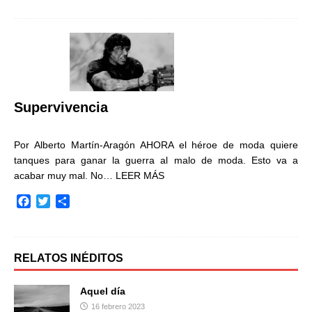
c
i
m
e
t
p
b
t
a
o
e
r
o
r
t
k
i
r
Supervivencia
Por Alberto Martín-Aragón AHORA el héroe de moda quiere
tanques para ganar la guerra al malo de moda. Esto va a
acabar muy mal. No…
LEER MÁS
F
T
C
a
w
o
c
i
m
e
t
p
b
t
a
RELATOS INÉDITOS
o
e
r
o
r
t
Aquel día
k
i
16 febrero 2023