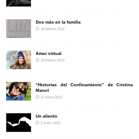
r
Dos más en la familia
28 febrero 2022
Amor virtual
28 febrero 2022
“Historias del Confinamiento” de Cristina
Maruri
27 enero 2022
Un aliento
5 enero 2022