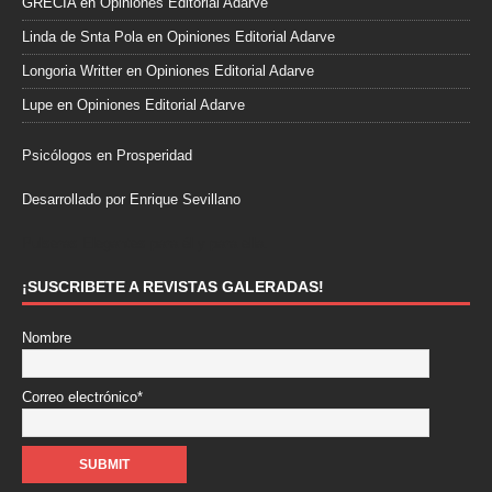
GRECIA
en
Opiniones Editorial Adarve
Linda de Snta Pola
en
Opiniones Editorial Adarve
Longoria Writter
en
Opiniones Editorial Adarve
Lupe
en
Opiniones Editorial Adarve
Psicólogos en Prosperidad
Desarrollado por Enrique Sevillano
Pulseras Elegantes para él y para ella.
¡SUSCRIBETE A REVISTAS GALERADAS!
Nombre
Correo electrónico*