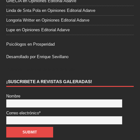
GRECIA
en
Opiniones Editorial Adarve
Linda de Snta Pola
en
Opiniones Editorial Adarve
Longoria Writter
en
Opiniones Editorial Adarve
Lupe
en
Opiniones Editorial Adarve
Psicólogos en Prosperidad
Desarrollado por Enrique Sevillano
Pulseras Elegantes para él y para ella.
¡SUSCRIBETE A REVISTAS GALERADAS!
Nombre
Correo electrónico*