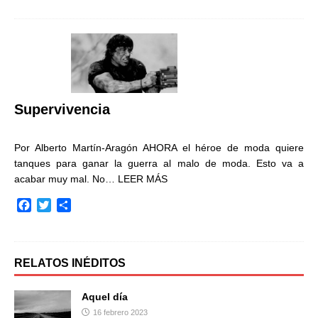
c
i
m
e
t
p
b
t
a
o
e
r
o
r
t
k
i
r
Supervivencia
Por Alberto Martín-Aragón AHORA el héroe de moda quiere
tanques para ganar la guerra al malo de moda. Esto va a
acabar muy mal. No…
LEER MÁS
F
T
C
a
w
o
c
i
m
e
t
p
b
t
a
RELATOS INÉDITOS
o
e
r
o
r
t
Aquel día
k
i
16 febrero 2023