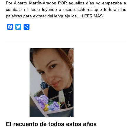
Por Alberto Martín-Aragón POR aquellos días yo empezaba a
combatir mi tedio leyendo a esos escritores que torturan las
palabras para extraer del lenguaje los…
LEER MÁS
F
T
C
a
w
o
c
i
m
e
t
p
b
t
a
o
e
r
o
r
t
k
i
r
El recuento de todos estos años