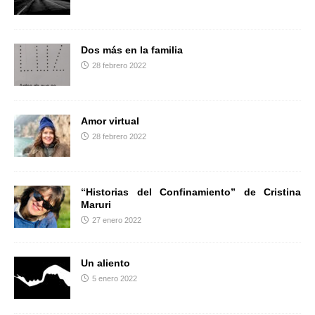
r
Dos más en la familia
28 febrero 2022
Amor virtual
28 febrero 2022
“Historias del Confinamiento” de Cristina
Maruri
27 enero 2022
Un aliento
5 enero 2022