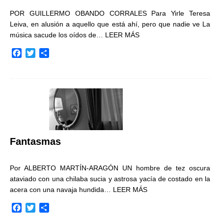
POR GUILLERMO OBANDO CORRALES Para Yirle Teresa
Leiva, en alusión a aquello que está ahí, pero que nadie ve La
música sacude los oídos de…
LEER MÁS
F
T
C
a
w
o
c
i
m
e
t
p
b
t
a
o
e
r
o
r
t
k
i
r
Fantasmas
Por ALBERTO MARTÍN-ARAGÓN UN hombre de tez oscura
ataviado con una chilaba sucia y astrosa yacía de costado en la
acera con una navaja hundida…
LEER MÁS
F
T
C
a
w
o