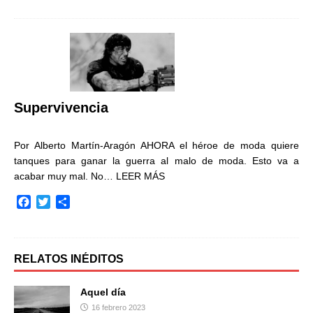
c
i
m
e
t
p
b
t
a
o
e
r
o
r
t
k
i
r
Supervivencia
Por Alberto Martín-Aragón AHORA el héroe de moda quiere
tanques para ganar la guerra al malo de moda. Esto va a
acabar muy mal. No…
LEER MÁS
F
T
C
a
w
o
c
i
m
e
t
p
b
t
a
RELATOS INÉDITOS
o
e
r
o
r
t
Aquel día
k
i
16 febrero 2023