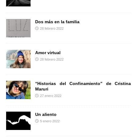
r
Dos más en la familia
28 febrero 2022
Amor virtual
28 febrero 2022
“Historias del Confinamiento” de Cristina
Maruri
27 enero 2022
Un aliento
5 enero 2022