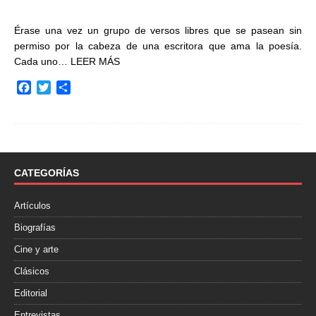
Érase una vez un grupo de versos libres que se pasean sin
permiso por la cabeza de una escritora que ama la poesía.
Cada uno…
LEER MÁS
F
T
C
a
w
o
c
i
m
e
t
p
b
t
a
o
e
r
o
r
t
CATEGORÍAS
k
i
r
Artículos
Biografías
Cine y arte
Clásicos
Editorial
Entrevistas