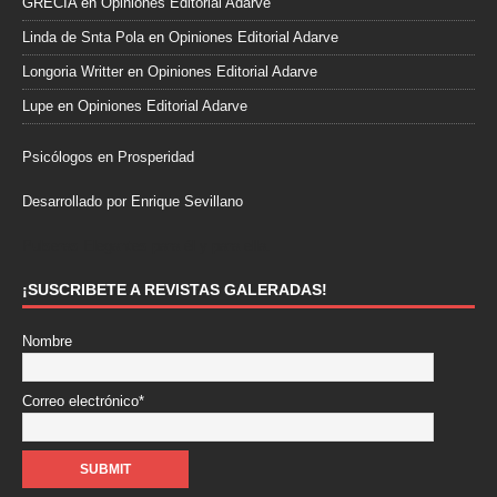
GRECIA
en
Opiniones Editorial Adarve
Linda de Snta Pola
en
Opiniones Editorial Adarve
Longoria Writter
en
Opiniones Editorial Adarve
Lupe
en
Opiniones Editorial Adarve
Psicólogos en Prosperidad
Desarrollado por Enrique Sevillano
Pulseras Elegantes para él y para ella.
¡SUSCRIBETE A REVISTAS GALERADAS!
Nombre
Correo electrónico*