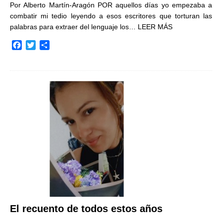
Por Alberto Martín-Aragón POR aquellos días yo empezaba a
combatir mi tedio leyendo a esos escritores que torturan las
palabras para extraer del lenguaje los…
LEER MÁS
F
T
C
a
w
o
c
i
m
e
t
p
b
t
a
o
e
r
o
r
t
k
i
r
El recuento de todos estos años