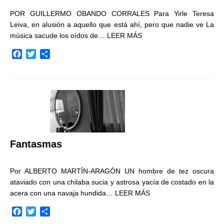
POR GUILLERMO OBANDO CORRALES Para Yirle Teresa
Leiva, en alusión a aquello que está ahí, pero que nadie ve La
música sacude los oídos de…
LEER MÁS
F
T
C
a
w
o
c
i
m
e
t
p
b
t
a
o
e
r
o
r
t
k
i
r
Fantasmas
Por ALBERTO MARTÍN-ARAGÓN UN hombre de tez oscura
ataviado con una chilaba sucia y astrosa yacía de costado en la
acera con una navaja hundida…
LEER MÁS
F
T
C
a
w
o