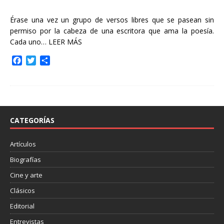
Érase una vez un grupo de versos libres que se pasean sin
permiso por la cabeza de una escritora que ama la poesía.
Cada uno…
LEER MÁS
F
T
C
a
w
o
c
i
m
e
t
p
b
t
a
o
e
r
o
r
t
CATEGORÍAS
k
i
r
Artículos
Biografías
Cine y arte
Clásicos
Editorial
Entrevistas