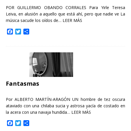
POR GUILLERMO OBANDO CORRALES Para Yirle Teresa
Leiva, en alusión a aquello que está ahí, pero que nadie ve La
música sacude los oídos de…
LEER MÁS
F
T
C
a
w
o
c
i
m
e
t
p
b
t
a
o
e
r
o
r
t
k
i
r
Fantasmas
Por ALBERTO MARTÍN-ARAGÓN UN hombre de tez oscura
ataviado con una chilaba sucia y astrosa yacía de costado en
la acera con una navaja hundida…
LEER MÁS
F
T
C
a
w
o