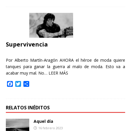
c
i
m
e
t
p
b
t
a
o
e
r
o
r
t
k
i
r
Supervivencia
Por Alberto Martín-Aragón AHORA el héroe de moda quiere
tanques para ganar la guerra al malo de moda. Esto va a
acabar muy mal. No…
LEER MÁS
F
T
C
a
w
o
c
i
m
e
t
p
b
t
a
RELATOS INÉDITOS
o
e
r
o
r
t
Aquel día
k
i
16 febrero 2023
r