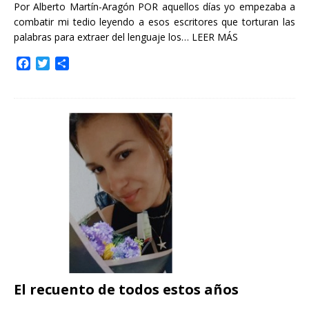
Por Alberto Martín-Aragón POR aquellos días yo empezaba a
combatir mi tedio leyendo a esos escritores que torturan las
palabras para extraer del lenguaje los…
LEER MÁS
F
T
C
a
w
o
c
i
m
e
t
p
b
t
a
o
e
r
o
r
t
k
i
r
El recuento de todos estos años