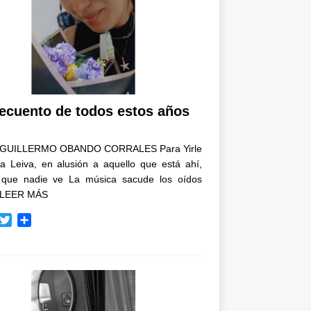
recuento de todos estos años
GUILLERMO OBANDO CORRALES Para Yirle
a Leiva, en alusión a aquello que está ahí,
 que nadie ve La música sacude los oídos
LEER MÁS
T
C
w
o
i
m
t
p
t
a
e
r
r
t