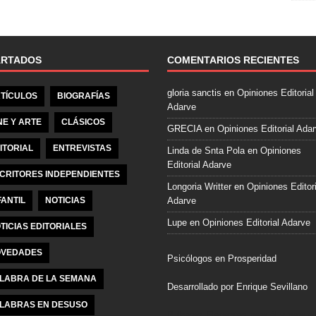
e
b
o
o
ARTADOS
COMENTARIOS RECIENTES
k
gloria sanctis
en
Opiniones Editorial
TÍCULOS
BIOGRAFÍAS
Adarve
NE Y ARTE
CLÁSICOS
GRECIA
en
Opiniones Editorial Ada
ITORIAL
ENTREVISTAS
Linda de Snta Pola
en
Opiniones
Editorial Adarve
CRITORES INDEPENDIENTES
Longoria Writter
en
Opiniones Editori
FANTIL
NOTICIAS
Adarve
Lupe
en
Opiniones Editorial Adarve
TICIAS EDITORIALES
VEDADES
Psicólogos en Prosperidad
LABRA DE LA SEMANA
Desarrollado por Enrique Sevillano
LABRAS EN DESUSO
Pulseras Elegantes para él y para el