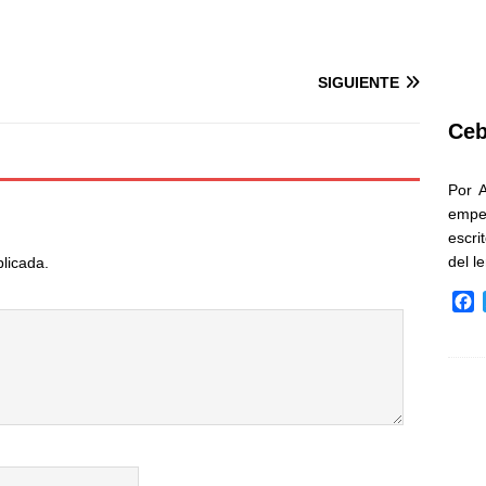
SIGUIENTE
Ceb
Por 
empe
escri
del l
blicada.
F
a
c
e
b
o
o
k