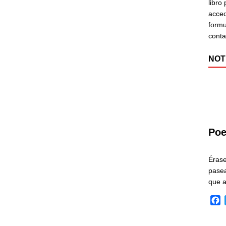
libro
acced
formu
cont
NOT
Poe
Éras
pasea
que 
F
a
c