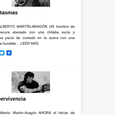
i
r
tasmas
ALBERTO MARTÍN-ARAGÓN UN hombre de
oscura ataviado con una chilaba sucia y
osa yacía de costado en la acera con una
ja hundida…
LEER MÁS
T
C
w
o
i
m
t
p
t
a
e
r
r
t
i
r
ervivencia
Alberto Martín-Aragón AHORA el héroe de