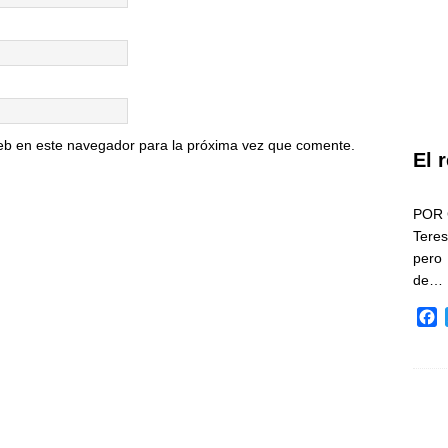
eb en este navegador para la próxima vez que comente.
El 
POR 
Teres
pero
de…
F
a
c
e
b
o
o