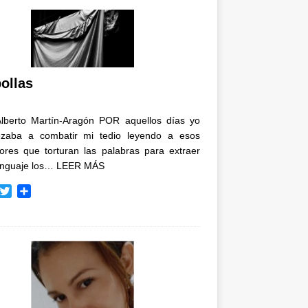
ollas
Alberto Martín-Aragón POR aquellos días yo
zaba a combatir mi tedio leyendo a esos
tores que torturan las palabras para extraer
enguaje los…
LEER MÁS
T
C
w
o
i
m
t
p
t
a
e
r
r
t
i
r