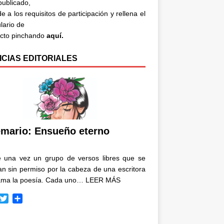
 publicado,
e a los requisitos de participación y rellena el
lario de
acto pinchando
aquí.
ICIAS EDITORIALES
mario: Ensueño eterno
e una vez un grupo de versos libres que se
n sin permiso por la cabeza de una escritora
ama la poesía. Cada uno…
LEER MÁS
T
C
w
o
i
m