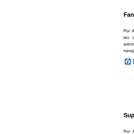
k
Fan
Por 
tez 
astr
nava
F
a
c
e
b
o
o
k
Sup
Por 