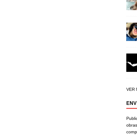
VER
ENV
Publi
obras
compa