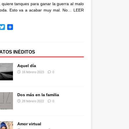
quiere tanques para ganar la guerra al malo
oda. Esto va a acabar muy mal. No…
LEER
T
C
w
o
i
m
t
p
t
a
ATOS INÉDITOS
e
r
r
t
Aquel día
i
16 febrero 2023
0
r
Dos más en la familia
28 febrero 2022
0
Amor virtual