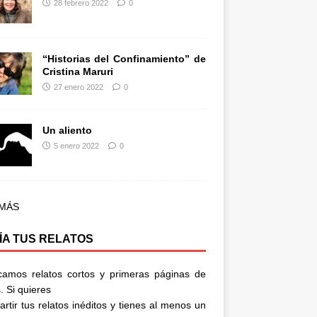
28 febrero 2022
0
“Historias del Confinamiento” de
Cristina Maruri
27 enero 2022
0
Un aliento
5 enero 2022
0
 MÁS
ÍA TUS RELATOS
camos relatos cortos y primeras páginas de
. Si quieres
rtir tus relatos inéditos y tienes al menos un