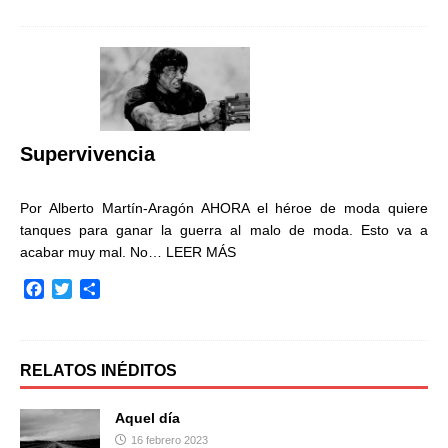
c
i
m
e
t
p
b
t
a
o
e
r
o
r
t
k
i
r
Supervivencia
Por Alberto Martín-Aragón AHORA el héroe de moda quiere
tanques para ganar la guerra al malo de moda. Esto va a
acabar muy mal. No…
LEER MÁS
F
T
C
a
w
o
c
i
m
e
t
p
b
t
a
RELATOS INÉDITOS
o
e
r
o
r
t
Aquel día
k
i
16 febrero 2023