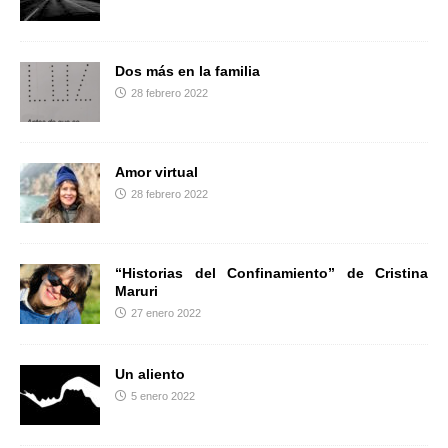
r
Dos más en la familia
28 febrero 2022
Amor virtual
28 febrero 2022
“Historias del Confinamiento” de Cristina
Maruri
27 enero 2022
Un aliento
5 enero 2022