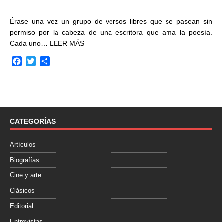
Érase una vez un grupo de versos libres que se pasean sin
permiso por la cabeza de una escritora que ama la poesía.
Cada uno…
LEER MÁS
F
T
C
a
w
o
c
i
m
e
t
p
b
t
a
o
e
r
o
r
t
CATEGORÍAS
k
i
r
Artículos
Biografías
Cine y arte
Clásicos
Editorial
Entrevistas