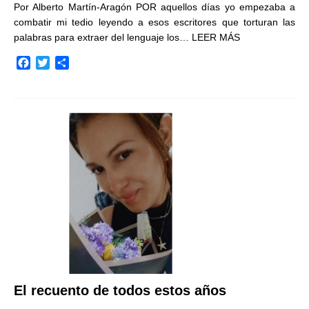
Por Alberto Martín-Aragón POR aquellos días yo empezaba a
combatir mi tedio leyendo a esos escritores que torturan las
palabras para extraer del lenguaje los…
LEER MÁS
F
T
C
a
w
o
c
i
m
e
t
p
b
t
a
o
e
r
o
r
t
k
i
r
El recuento de todos estos años