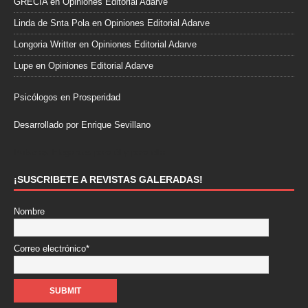
GRECIA
en
Opiniones Editorial Adarve
Linda de Snta Pola
en
Opiniones Editorial Adarve
Longoria Writter
en
Opiniones Editorial Adarve
Lupe
en
Opiniones Editorial Adarve
Psicólogos en Prosperidad
Desarrollado por Enrique Sevillano
Pulseras Elegantes para él y para ella.
¡SUSCRIBETE A REVISTAS GALERADAS!
Nombre
Correo electrónico*