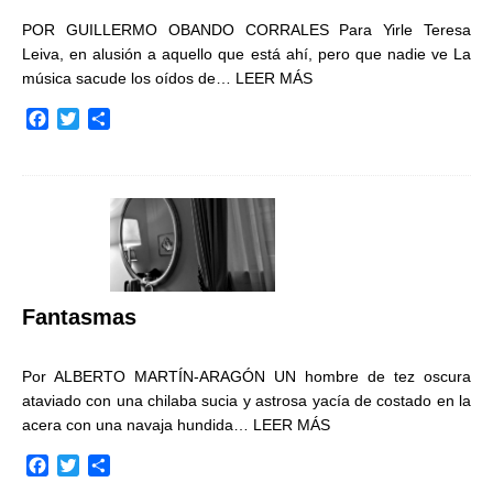
POR GUILLERMO OBANDO CORRALES Para Yirle Teresa
Leiva, en alusión a aquello que está ahí, pero que nadie ve La
música sacude los oídos de…
LEER MÁS
F
T
C
a
w
o
c
i
m
e
t
p
b
t
a
o
e
r
o
r
t
k
i
r
Fantasmas
Por ALBERTO MARTÍN-ARAGÓN UN hombre de tez oscura
ataviado con una chilaba sucia y astrosa yacía de costado en la
acera con una navaja hundida…
LEER MÁS
F
T
C
a
w
o