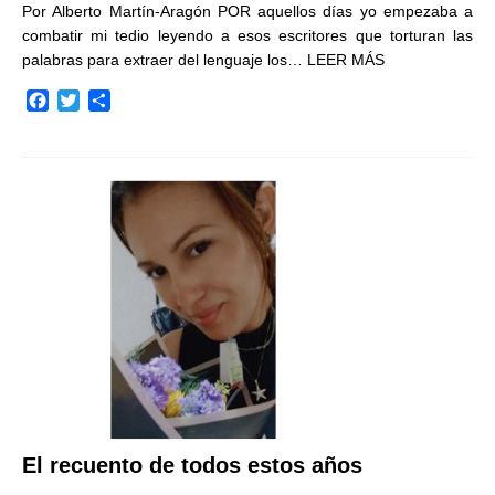
Por Alberto Martín-Aragón POR aquellos días yo empezaba a
combatir mi tedio leyendo a esos escritores que torturan las
palabras para extraer del lenguaje los…
LEER MÁS
F
T
C
a
w
o
c
i
m
e
t
p
b
t
a
o
e
r
o
r
t
k
i
r
El recuento de todos estos años