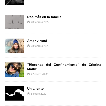
r
Dos más en la familia
28 febrero 2022
Amor virtual
28 febrero 2022
“Historias del Confinamiento” de Cristina
Maruri
27 enero 2022
Un aliento
5 enero 2022