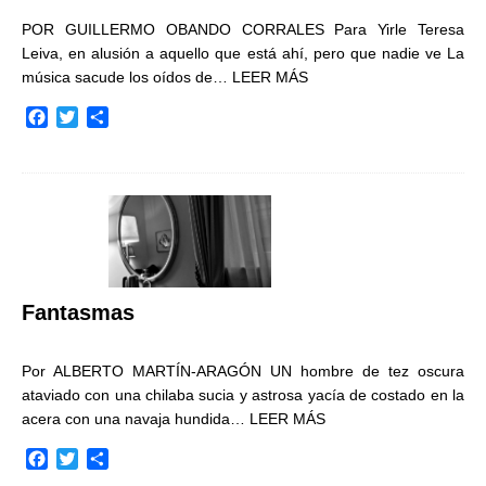
POR GUILLERMO OBANDO CORRALES Para Yirle Teresa
Leiva, en alusión a aquello que está ahí, pero que nadie ve La
música sacude los oídos de…
LEER MÁS
F
T
C
a
w
o
c
i
m
e
t
p
b
t
a
o
e
r
o
r
t
k
i
r
Fantasmas
Por ALBERTO MARTÍN-ARAGÓN UN hombre de tez oscura
ataviado con una chilaba sucia y astrosa yacía de costado en la
acera con una navaja hundida…
LEER MÁS
F
T
C
a
w
o