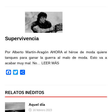
c
i
m
e
t
p
b
t
a
o
e
r
o
r
t
k
i
r
Supervivencia
Por Alberto Martín-Aragón AHORA el héroe de moda quiere
tanques para ganar la guerra al malo de moda. Esto va a
acabar muy mal. No…
LEER MÁS
F
T
C
a
w
o
c
i
m
e
t
p
b
t
a
RELATOS INÉDITOS
o
e
r
o
r
t
Aquel día
k
i
16 febrero 2023