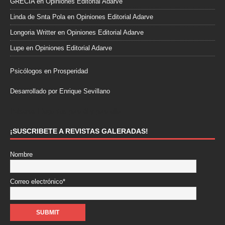
GRECIA
en
Opiniones Editorial Adarve
Linda de Snta Pola
en
Opiniones Editorial Adarve
Longoria Writter
en
Opiniones Editorial Adarve
Lupe
en
Opiniones Editorial Adarve
Psicólogos en Prosperidad
Desarrollado por Enrique Sevillano
Pulseras Elegantes para él y para ella.
¡SUSCRIBETE A REVISTAS GALERADAS!
Nombre
Correo electrónico*