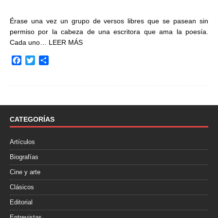
Érase una vez un grupo de versos libres que se pasean sin
permiso por la cabeza de una escritora que ama la poesía.
Cada uno…
LEER MÁS
F
T
C
a
w
o
c
i
m
e
t
p
b
t
a
o
e
r
o
r
t
CATEGORÍAS
k
i
r
Artículos
Biografías
Cine y arte
Clásicos
Editorial
Entrevistas