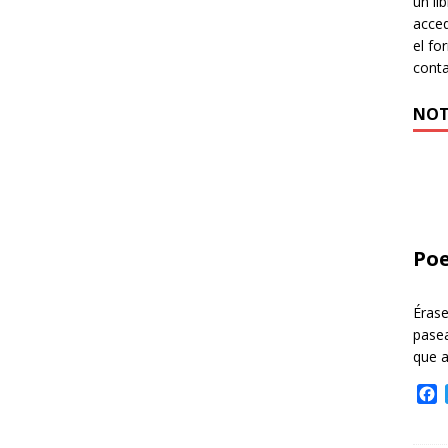
un li
acced
el fo
cont
NOT
Poe
Éras
pasea
que 
F
a
c