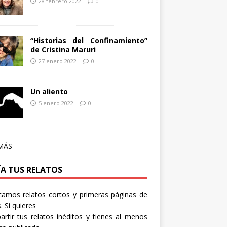
28 febrero 2022
0
“Historias del Confinamiento”
de Cristina Maruri
27 enero 2022
0
Un aliento
5 enero 2022
0
MÁS
ÍA TUS RELATOS
camos relatos cortos y primeras páginas de
. Si quieres
rtir tus relatos inéditos y tienes al menos