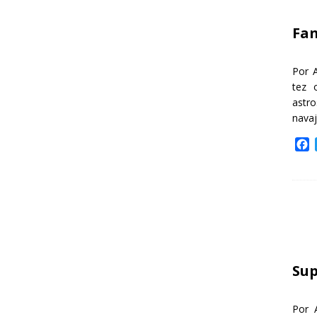
k
Fa
Por 
tez 
astr
nava
F
a
c
e
b
o
o
k
Sup
Por 