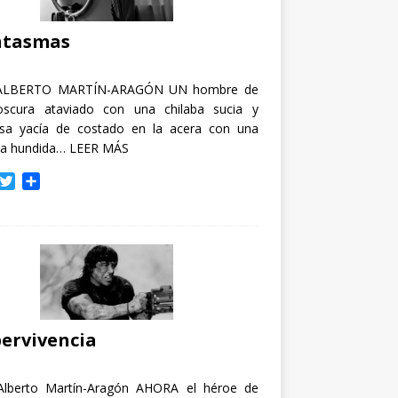
i
r
ntasmas
ALBERTO MARTÍN-ARAGÓN UN hombre de
oscura ataviado con una chilaba sucia y
osa yacía de costado en la acera con una
ja hundida…
LEER MÁS
T
C
w
o
i
m
t
p
t
a
e
r
r
t
i
r
ervivencia
Alberto Martín-Aragón AHORA el héroe de