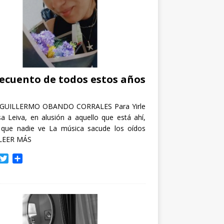
recuento de todos estos años
GUILLERMO OBANDO CORRALES Para Yirle
a Leiva, en alusión a aquello que está ahí,
 que nadie ve La música sacude los oídos
LEER MÁS
T
C
w
o
i
m
t
p
t
a
e
r
r
t