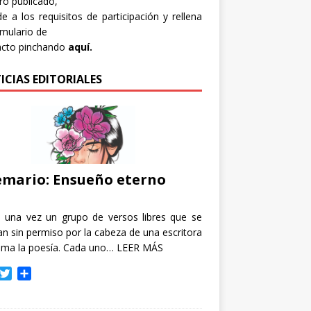
bro publicado,
e a los requisitos de participación y rellena
rmulario de
acto pinchando
aquí.
ICIAS EDITORIALES
mario: Ensueño eterno
e una vez un grupo de versos libres que se
n sin permiso por la cabeza de una escritora
ama la poesía. Cada uno…
LEER MÁS
T
C
w
o
i
m