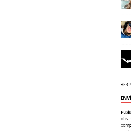
VER 
ENV
Publi
obras
compa