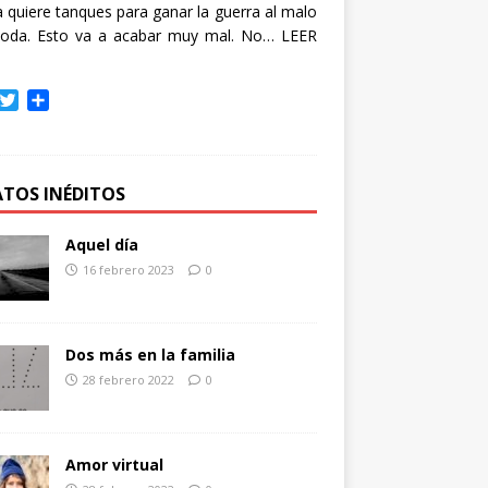
quiere tanques para ganar la guerra al malo
oda. Esto va a acabar muy mal. No…
LEER
T
C
w
o
i
m
t
p
t
a
ATOS INÉDITOS
e
r
r
t
Aquel día
i
16 febrero 2023
0
r
Dos más en la familia
28 febrero 2022
0
Amor virtual