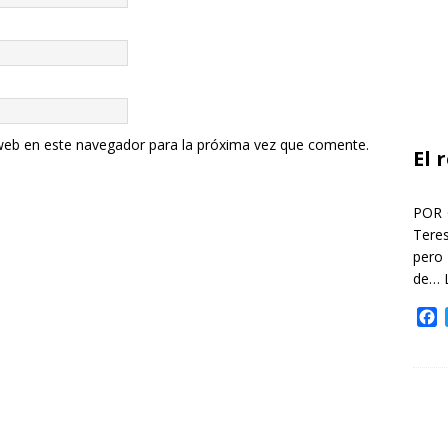
web en este navegador para la próxima vez que comente.
El 
POR 
Teres
pero
de…
F
a
c
e
b
o
o