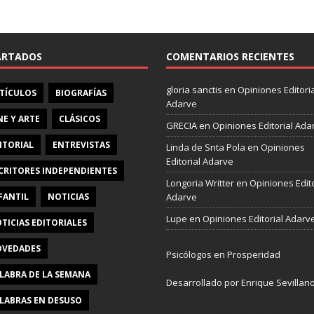
e
b
o
o
ARTADOS
COMENTARIOS RECIENTES
k
gloria sanctis
en
Opiniones Editoria
TÍCULOS
BIOGRAFÍAS
Adarve
NE Y ARTE
CLÁSICOS
GRECIA
en
Opiniones Editorial Ada
ITORIAL
ENTREVISTAS
Linda de Snta Pola
en
Opiniones
Editorial Adarve
CRITORES INDEPENDIENTES
Longoria Writter
en
Opiniones Edito
FANTIL
NOTICIAS
Adarve
Lupe
en
Opiniones Editorial Adarv
TICIAS EDITORIALES
VEDADES
Psicólogos en Prosperidad
LABRA DE LA SEMANA
Desarrollado por Enrique Sevillan
LABRAS EN DESUSO
Pulseras Elegantes para él y para e