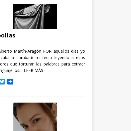
ollas
Alberto Martín-Aragón POR aquellos días yo
zaba a combatir mi tedio leyendo a esos
tores que torturan las palabras para extraer
enguaje los…
LEER MÁS
T
C
w
o
i
m
t
p
t
a
e
r
r
t
i
r