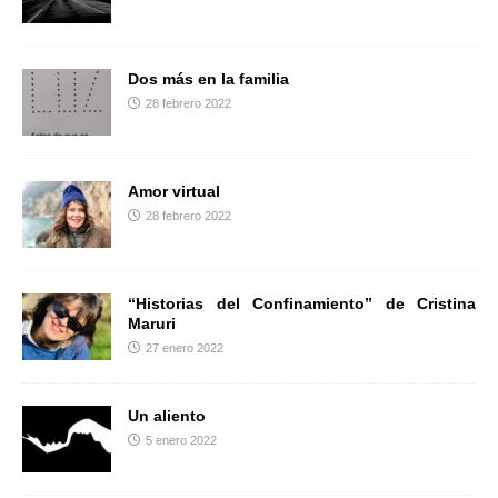
r
Dos más en la familia
28 febrero 2022
Amor virtual
28 febrero 2022
“Historias del Confinamiento” de Cristina
Maruri
27 enero 2022
Un aliento
5 enero 2022