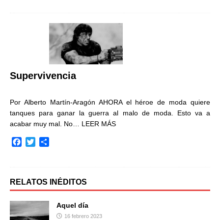
c
i
m
e
t
p
b
t
a
o
e
r
o
r
t
k
i
r
Supervivencia
Por Alberto Martín-Aragón AHORA el héroe de moda quiere
tanques para ganar la guerra al malo de moda. Esto va a
acabar muy mal. No…
LEER MÁS
F
T
C
a
w
o
c
i
m
e
t
p
b
t
a
RELATOS INÉDITOS
o
e
r
o
r
t
Aquel día
k
i
16 febrero 2023