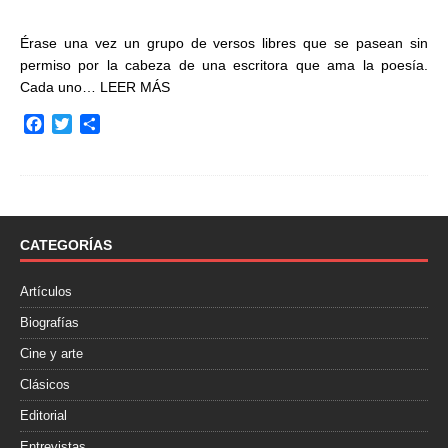
Érase una vez un grupo de versos libres que se pasean sin
permiso por la cabeza de una escritora que ama la poesía.
Cada uno…
LEER MÁS
F
T
C
a
w
o
c
i
m
e
t
p
b
t
a
o
e
r
o
r
t
CATEGORÍAS
k
i
r
Artículos
Biografías
Cine y arte
Clásicos
Editorial
Entrevistas