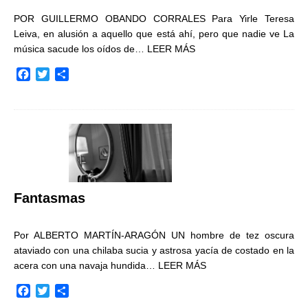
POR GUILLERMO OBANDO CORRALES Para Yirle Teresa
Leiva, en alusión a aquello que está ahí, pero que nadie ve La
música sacude los oídos de…
LEER MÁS
F
T
C
a
w
o
c
i
m
e
t
p
b
t
a
o
e
r
o
r
t
k
i
r
Fantasmas
Por ALBERTO MARTÍN-ARAGÓN UN hombre de tez oscura
ataviado con una chilaba sucia y astrosa yacía de costado en la
acera con una navaja hundida…
LEER MÁS
F
T
C
a
w
o