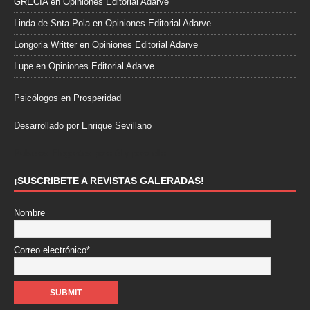
GRECIA
en
Opiniones Editorial Adarve
Linda de Snta Pola
en
Opiniones Editorial Adarve
Longoria Writter
en
Opiniones Editorial Adarve
Lupe
en
Opiniones Editorial Adarve
Psicólogos en Prosperidad
Desarrollado por Enrique Sevillano
Pulseras Elegantes para él y para ella.
¡SUSCRIBETE A REVISTAS GALERADAS!
Nombre
Correo electrónico*