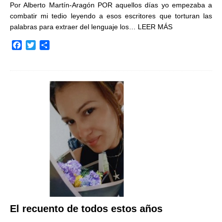
Por Alberto Martín-Aragón POR aquellos días yo empezaba a
combatir mi tedio leyendo a esos escritores que torturan las
palabras para extraer del lenguaje los…
LEER MÁS
F
T
C
a
w
o
c
i
m
e
t
p
b
t
a
o
e
r
o
r
t
k
i
r
El recuento de todos estos años