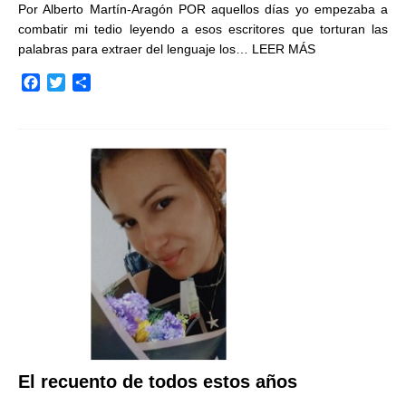
Por Alberto Martín-Aragón POR aquellos días yo empezaba a
combatir mi tedio leyendo a esos escritores que torturan las
palabras para extraer del lenguaje los…
LEER MÁS
F
T
C
a
w
o
c
i
m
e
t
p
b
t
a
o
e
r
o
r
t
k
i
r
El recuento de todos estos años