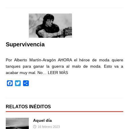
c
i
m
e
t
p
b
t
a
o
e
r
o
r
t
k
i
r
Supervivencia
Por Alberto Martín-Aragón AHORA el héroe de moda quiere
tanques para ganar la guerra al malo de moda. Esto va a
acabar muy mal. No…
LEER MÁS
F
T
C
a
w
o
c
i
m
e
t
p
b
t
a
RELATOS INÉDITOS
o
e
r
o
r
t
Aquel día
k
i
16 febrero 2023