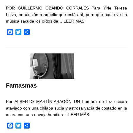
POR GUILLERMO OBANDO CORRALES Para Yirle Teresa
Leiva, en alusión a aquello que está ahí, pero que nadie ve La
música sacude los oídos de…
LEER MÁS
F
T
C
a
w
o
c
i
m
e
t
p
b
t
a
o
e
r
o
r
t
k
i
r
Fantasmas
Por ALBERTO MARTÍN-ARAGÓN UN hombre de tez oscura
ataviado con una chilaba sucia y astrosa yacía de costado en la
acera con una navaja hundida…
LEER MÁS
F
T
C
a
w
o