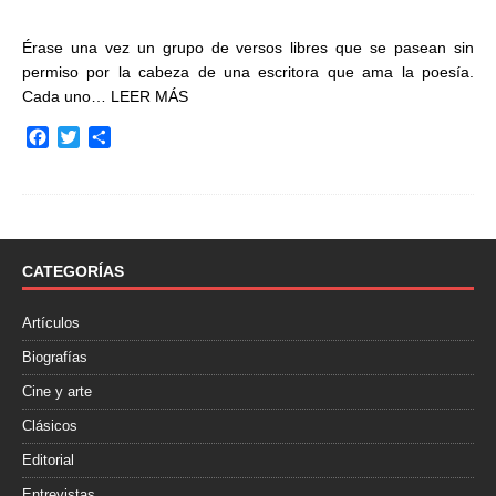
Érase una vez un grupo de versos libres que se pasean sin
permiso por la cabeza de una escritora que ama la poesía.
Cada uno…
LEER MÁS
F
T
C
a
w
o
c
i
m
e
t
p
b
t
a
o
e
r
o
r
t
CATEGORÍAS
k
i
r
Artículos
Biografías
Cine y arte
Clásicos
Editorial
Entrevistas