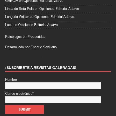
GRECIA
en
Opiniones Editorial Adarve
Linda de Snta Pola
en
Opiniones Editorial Adarve
Longoria Writter
en
Opiniones Editorial Adarve
Lupe
en
Opiniones Editorial Adarve
Psicólogos en Prosperidad
Desarrollado por Enrique Sevillano
Pulseras Elegantes para él y para ella.
¡SUSCRIBETE A REVISTAS GALERADAS!
Nombre
Correo electrónico*