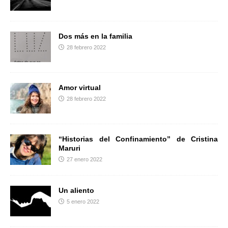
r
Dos más en la familia
28 febrero 2022
Amor virtual
28 febrero 2022
“Historias del Confinamiento” de Cristina
Maruri
27 enero 2022
Un aliento
5 enero 2022