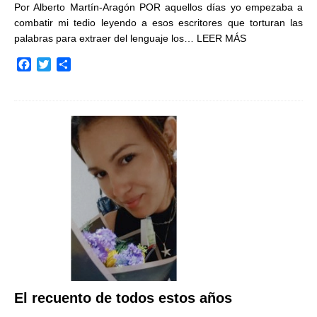
Por Alberto Martín-Aragón POR aquellos días yo empezaba a
combatir mi tedio leyendo a esos escritores que torturan las
palabras para extraer del lenguaje los…
LEER MÁS
F
T
C
a
w
o
c
i
m
e
t
p
b
t
a
o
e
r
o
r
t
k
i
r
El recuento de todos estos años