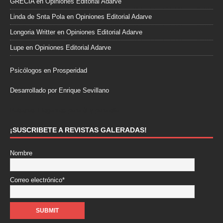
GRECIA
en
Opiniones Editorial Adarve
Linda de Snta Pola
en
Opiniones Editorial Adarve
Longoria Writter
en
Opiniones Editorial Adarve
Lupe
en
Opiniones Editorial Adarve
Psicólogos en Prosperidad
Desarrollado por Enrique Sevillano
Pulseras Elegantes para él y para ella.
¡SUSCRIBETE A REVISTAS GALERADAS!
Nombre
Correo electrónico*