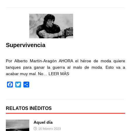
c
i
m
e
t
p
b
t
a
o
e
r
o
r
t
k
i
r
Supervivencia
Por Alberto Martín-Aragón AHORA el héroe de moda quiere
tanques para ganar la guerra al malo de moda. Esto va a
acabar muy mal. No…
LEER MÁS
F
T
C
a
w
o
c
i
m
e
t
p
b
t
a
RELATOS INÉDITOS
o
e
r
o
r
t
Aquel día
k
i
16 febrero 2023