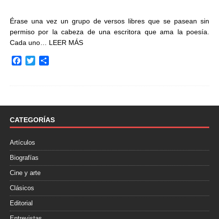
Érase una vez un grupo de versos libres que se pasean sin
permiso por la cabeza de una escritora que ama la poesía.
Cada uno…
LEER MÁS
F
T
C
a
w
o
c
i
m
e
t
p
b
t
a
o
e
r
o
r
t
CATEGORÍAS
k
i
r
Artículos
Biografías
Cine y arte
Clásicos
Editorial
Entrevistas