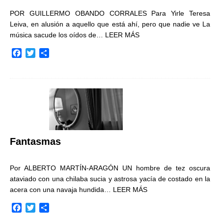
POR GUILLERMO OBANDO CORRALES Para Yirle Teresa
Leiva, en alusión a aquello que está ahí, pero que nadie ve La
música sacude los oídos de…
LEER MÁS
F
T
C
a
w
o
c
i
m
e
t
p
b
t
a
o
e
r
o
r
t
k
i
r
Fantasmas
Por ALBERTO MARTÍN-ARAGÓN UN hombre de tez oscura
ataviado con una chilaba sucia y astrosa yacía de costado en la
acera con una navaja hundida…
LEER MÁS
F
T
C
a
w
o