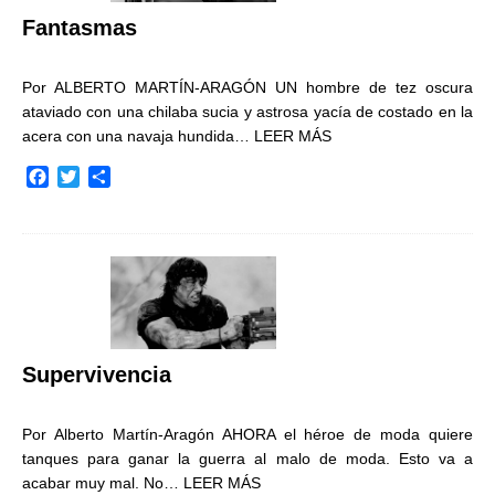
r
Fantasmas
Por ALBERTO MARTÍN-ARAGÓN UN hombre de tez oscura
ataviado con una chilaba sucia y astrosa yacía de costado en la
acera con una navaja hundida…
LEER MÁS
F
T
C
a
w
o
c
i
m
e
t
p
b
t
a
o
e
r
o
r
t
k
i
r
Supervivencia
Por Alberto Martín-Aragón AHORA el héroe de moda quiere
tanques para ganar la guerra al malo de moda. Esto va a
acabar muy mal. No…
LEER MÁS