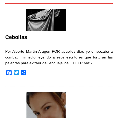
Cebollas
Por Alberto Martín-Aragón POR aquellos días yo empezaba a
combatir mi tedio leyendo a esos escritores que torturan las
palabras para extraer del lenguaje los…
LEER MÁS
F
T
C
a
w
o
c
i
m
e
t
p
b
t
a
o
e
r
o
r
t
k
i
r