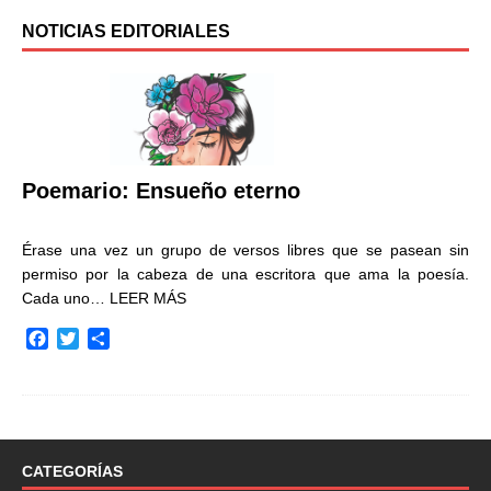
NOTICIAS EDITORIALES
Poemario: Ensueño eterno
Érase una vez un grupo de versos libres que se pasean sin
permiso por la cabeza de una escritora que ama la poesía.
Cada uno…
LEER MÁS
F
T
C
a
w
o
c
i
m
e
t
p
b
t
a
o
e
r
o
r
t
CATEGORÍAS