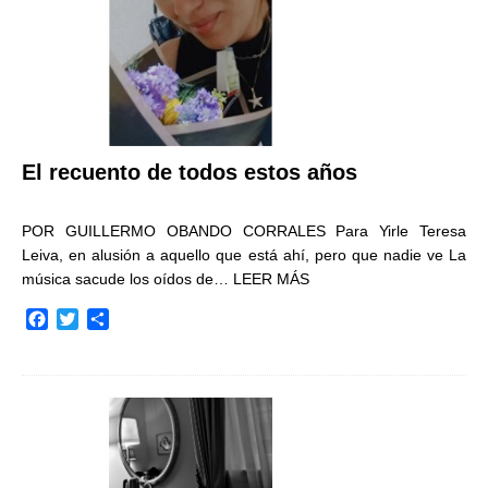
El recuento de todos estos años
POR GUILLERMO OBANDO CORRALES Para Yirle Teresa
Leiva, en alusión a aquello que está ahí, pero que nadie ve La
música sacude los oídos de…
LEER MÁS
F
T
C
a
w
o
c
i
m
e
t
p
b
t
a
o
e
r
o
r
t
k
i