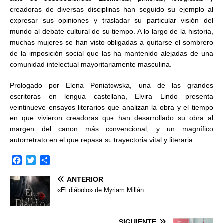
creadoras de diversas disciplinas han seguido su ejemplo al
expresar sus opiniones y trasladar su particular visión del
mundo al debate cultural de su tiempo. A lo largo de la historia,
muchas mujeres se han visto obligadas a quitarse el sombrero
de la imposición social que las ha mantenido alejadas de una
comunidad intelectual mayoritariamente masculina.
Prologado por Elena Poniatowska, una de las grandes
escritoras en lengua castellana, Elvira Lindo presenta
veintinueve ensayos literarios que analizan la obra y el tiempo
en que vivieron creadoras que han desarrollado su obra al
margen del canon más convencional, y un magnífico
autorretrato en el que repasa su trayectoria vital y literaria.
F
T
C
a
w
o
ANTERIOR
c
i
m
e
t
p
«El diábolo» de Myriam Millán
b
t
a
o
e
r
o
r
t
SIGUIENTE