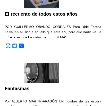
El recuento de todos estos años
POR GUILLERMO OBANDO CORRALES Para Yirle Teresa
Leiva, en alusión a aquello que está ahí, pero que nadie ve La
música sacude los oídos de…
LEER MÁS
F
T
C
a
w
o
c
i
m
e
t
p
b
t
a
o
e
r
o
r
t
k
i
r
Fantasmas
Por ALBERTO MARTÍN-ARAGÓN UN hombre de tez oscura