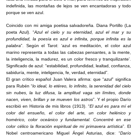
indefinida, las montañas de lejos se ven encantadoras y todo
porque se ven azul.
Coincido con mi amiga poetisa salvadoreña. Diana Portillo (La
poeta Azul). “
Azul el cielo y su eternidad, azul el mar y su
profundidad, la poesía es azul e infinita, porque infinita es la
palabra
”. Según el Tarot: ‘azul es meditación, el color azul
marino representa a todas las cabezas pensantes, a la mente,
la inteligencia, la madurez, es un color fresco y tranquilizante’.
Significado de azul: “estabilidad, profundidad, lealtad, confianza,
sabiduría, mente, inteligencia, fe, verdad, eternidad”.
El gran crítico español Juan Valera afirma: que “
azul
” significa
para Rubén “
lo ideal, lo etéreo, lo infinito, la serenidad del cielo
sin nubes, la luz difusa, la amplitud vaga sin límites, donde
nacen, viven, brillan y se mueven los astros
”. Y el propio Darío
escribió en Historia de mis libros (1913). “
El azul es para mí el
color del ensueño, el color del arte, un color helénico y
homérico, color oceánico y fundamental. Concentré en ese
color célico la floración espiritual de mi primavera artística
”. El
Nobel centroamericano Miguel Ángel Asturias, dice: “
Darío