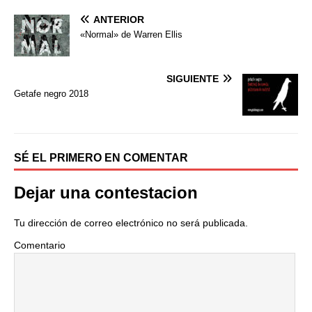
a
w
o
ANTERIOR
c
i
m
e
t
p
«Normal» de Warren Ellis
b
t
a
o
e
r
o
r
t
SIGUIENTE
k
i
Getafe negro 2018
r
SÉ EL PRIMERO EN COMENTAR
Dejar una contestacion
Tu dirección de correo electrónico no será publicada.
Comentario