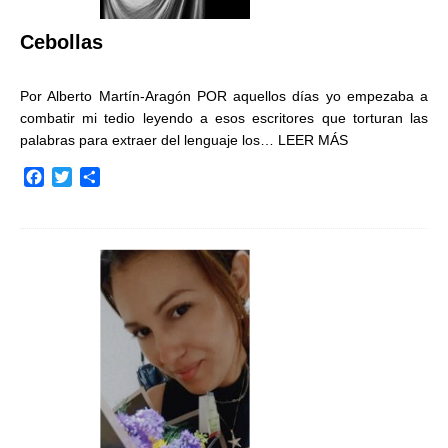
Cebollas
Por Alberto Martín-Aragón POR aquellos días yo empezaba a
combatir mi tedio leyendo a esos escritores que torturan las
palabras para extraer del lenguaje los…
LEER MÁS
F
T
C
a
w
o
c
i
m
e
t
p
b
t
a
o
e
r
o
r
t
k
i
r