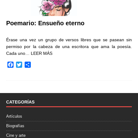
Poemario: Ensueño eterno
Érase una vez un grupo de versos libres que se pasean sin
permiso por la cabeza de una escritora que ama la poesía.
Cada uno…
LEER MÁS
F
T
C
a
w
o
c
i
m
e
t
p
b
t
a
o
e
r
o
r
t
CATEGORÍAS
k
i
r
Artículos
Biografías
Cine y arte