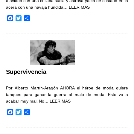
ataviado con una chilaba sucia y astrosa yacía de costado en la
acera con una navaja hundida…
LEER MÁS
F
T
C
a
w
o
c
i
m
e
t
p
b
t
a
o
e
r
o
r
t
k
i
r
Supervivencia
Por Alberto Martín-Aragón AHORA el héroe de moda quiere
tanques para ganar la guerra al malo de moda. Esto va a
acabar muy mal. No…
LEER MÁS
F
T
C
a
w
o
c
i
m
e
t
p