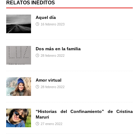
b
t
a
RELATOS INÉDITOS
o
e
r
o
r
t
Aquel día
k
i
16 febrero 2023
r
Dos más en la familia
28 febrero 2022
Amor virtual
28 febrero 2022
“Historias del Confinamiento” de Cristina
Maruri
27 enero 2022