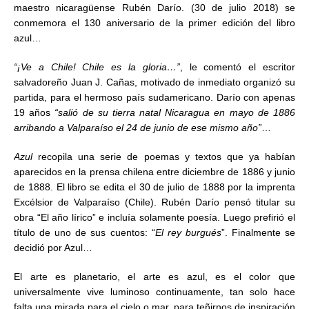
maestro nicaragüense Rubén Darío. (30 de julio 2018) se
conmemora el 130 aniversario de la primer edición del libro
azul…
“¡Ve a Chile! Chile es la gloria…”
, le comentó el escritor
salvadoreño Juan J. Cañas, motivado de inmediato organizó su
partida, para el hermoso país sudamericano. Darío con apenas
19 años
“salió de su tierra natal Nicaragua en mayo de 1886
arribando a Valparaíso el 24 de junio de ese mismo año”
…
Azul
recopila una serie de poemas y textos que ya habían
aparecidos en la prensa chilena entre diciembre de 1886 y junio
de 1888. El libro se edita el 30 de julio de 1888 por la imprenta
Excélsior de Valparaíso (Chile). Rubén Darío pensó titular su
obra “El año lírico” e incluía solamente poesía. Luego prefirió el
título de uno de sus cuentos: “
El rey burgués
”. Finalmente se
decidió por Azul…
El arte es planetario, el arte es azul, es el color que
universalmente vive luminoso continuamente, tan solo hace
falta una mirada para el cielo o mar, para teñirnos de inspiración