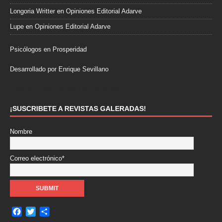
Longoria Writter
en
Opiniones Editorial Adarve
Lupe
en
Opiniones Editorial Adarve
Psicólogos en Prosperidad
Desarrollado por Enrique Sevillano
Pulseras Elegantes para él y para ella.
¡SUSCRIBETE A REVISTAS GALERADAS!
Nombre
Correo electrónico*
F
T
C
a
w
o