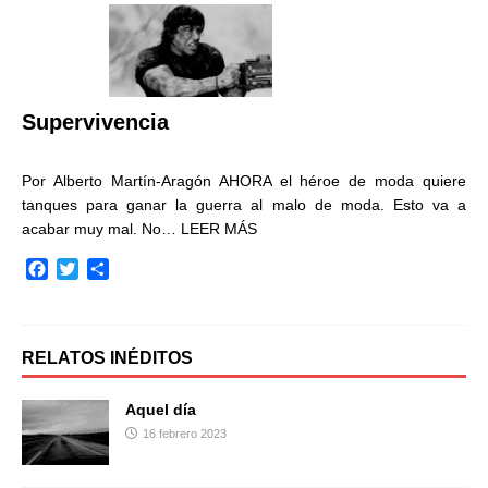
b
t
a
o
e
r
o
r
t
k
i
r
Supervivencia
Por Alberto Martín-Aragón AHORA el héroe de moda quiere
tanques para ganar la guerra al malo de moda. Esto va a
acabar muy mal. No…
LEER MÁS
F
T
C
a
w
o
c
i
m
e
t
p
b
t
a
RELATOS INÉDITOS
o
e
r
o
r
t
Aquel día
k
i
16 febrero 2023
r