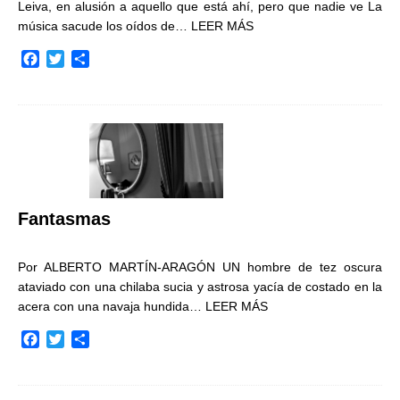
Leiva, en alusión a aquello que está ahí, pero que nadie ve La
música sacude los oídos de…
LEER MÁS
F
T
C
a
w
o
c
i
m
e
t
p
b
t
a
o
e
r
o
r
t
k
i
r
Fantasmas
Por ALBERTO MARTÍN-ARAGÓN UN hombre de tez oscura
ataviado con una chilaba sucia y astrosa yacía de costado en la
acera con una navaja hundida…
LEER MÁS
F
T
C
a
w
o
c
i
m
e
t
p