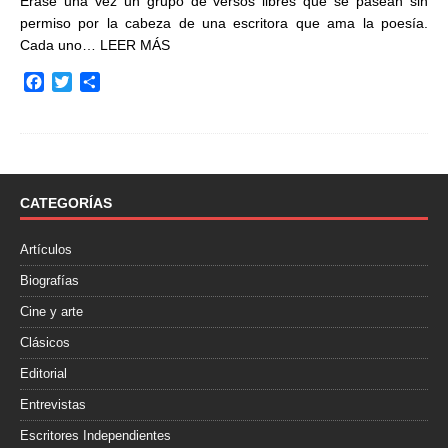
Érase una vez un grupo de versos libres que se pasean sin
permiso por la cabeza de una escritora que ama la poesía.
Cada uno…
LEER MÁS
F
T
C
a
w
o
c
i
m
e
t
p
b
t
a
o
e
r
o
r
t
CATEGORÍAS
k
i
r
Artículos
Biografías
Cine y arte
Clásicos
Editorial
Entrevistas
Escritores Independientes