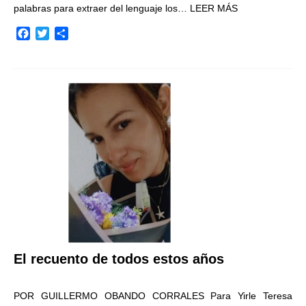
palabras para extraer del lenguaje los…
LEER MÁS
F
T
C
a
w
o
c
i
m
e
t
p
b
t
a
o
e
r
o
r
t
k
i
r
El recuento de todos estos años
POR GUILLERMO OBANDO CORRALES Para Yirle Teresa