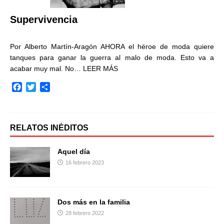
r
Supervivencia
Por Alberto Martín-Aragón AHORA el héroe de moda quiere
tanques para ganar la guerra al malo de moda. Esto va a
acabar muy mal. No…
LEER MÁS
F
T
C
a
w
o
c
i
m
e
t
p
b
t
a
RELATOS INÉDITOS
o
e
r
o
r
t
Aquel día
k
i
16 febrero 2023
r
Dos más en la familia
28 febrero 2022