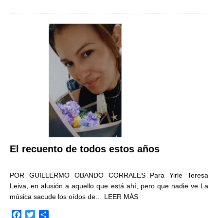
c
i
m
e
t
p
b
t
a
o
e
r
o
r
t
k
i
r
El recuento de todos estos años
POR GUILLERMO OBANDO CORRALES Para Yirle Teresa
Leiva, en alusión a aquello que está ahí, pero que nadie ve La
música sacude los oídos de…
LEER MÁS
F
T
C