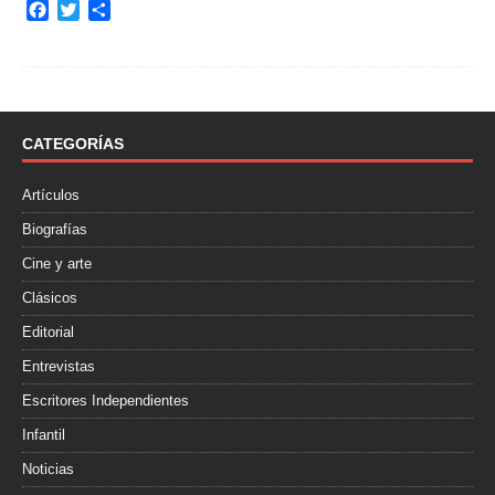
F
T
C
a
w
o
c
i
m
e
t
p
b
t
a
o
e
r
o
r
t
CATEGORÍAS
k
i
r
Artículos
Biografías
Cine y arte
Clásicos
Editorial
Entrevistas
Escritores Independientes
Infantil
Noticias