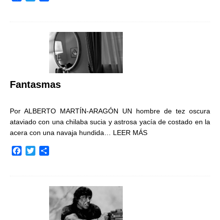
a
w
o
c
i
m
e
t
p
b
t
a
o
e
r
o
r
t
k
i
r
Fantasmas
Por ALBERTO MARTÍN-ARAGÓN UN hombre de tez oscura
ataviado con una chilaba sucia y astrosa yacía de costado en la
acera con una navaja hundida…
LEER MÁS
F
T
C
a
w
o
c
i
m
e
t
p
b
t
a
o
e
r
o
r
t
k
i