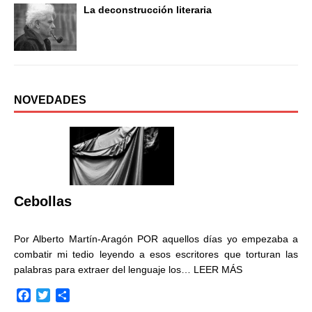
La deconstrucción literaria
NOVEDADES
Cebollas
Por Alberto Martín-Aragón POR aquellos días yo empezaba a
combatir mi tedio leyendo a esos escritores que torturan las
palabras para extraer del lenguaje los…
LEER MÁS
F
T
C
a
w
o