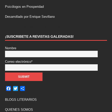
Psicólogos en Prosperidad
Desarrollado por Enrique Sevillano
Pulseras Elegantes para él y para ella.
¡SUSCRIBETE A REVISTAS GALERADAS!
Nombre
Correo electrónico*
F
T
C
a
w
o
c
i
m
BLOGS LITERARIOS
e
t
p
b
t
a
QUIENES SOMOS