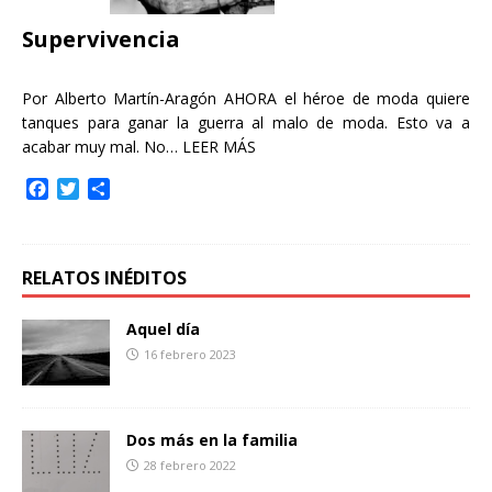
r
Supervivencia
Por Alberto Martín-Aragón AHORA el héroe de moda quiere
tanques para ganar la guerra al malo de moda. Esto va a
acabar muy mal. No…
LEER MÁS
F
T
C
a
w
o
c
i
m
e
t
p
b
t
a
RELATOS INÉDITOS
o
e
r
o
r
t
Aquel día
k
i
16 febrero 2023
r
Dos más en la familia
28 febrero 2022