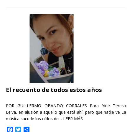
c
i
m
e
t
p
b
t
a
o
e
r
o
r
t
k
i
r
El recuento de todos estos años
POR GUILLERMO OBANDO CORRALES Para Yirle Teresa
Leiva, en alusión a aquello que está ahí, pero que nadie ve La
música sacude los oídos de…
LEER MÁS
F
T
C