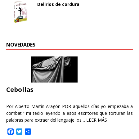
Delirios de cordura
NOVEDADES
Cebollas
Por Alberto Martín-Aragón POR aquellos días yo empezaba a
combatir mi tedio leyendo a esos escritores que torturan las
palabras para extraer del lenguaje los…
LEER MÁS
F
T
C
a
w
o