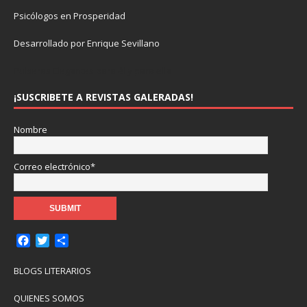
Psicólogos en Prosperidad
Desarrollado por Enrique Sevillano
Pulseras Elegantes para él y para ella.
¡SUSCRIBETE A REVISTAS GALERADAS!
Nombre
Correo electrónico*
F
T
C
a
w
o
c
i
m
BLOGS LITERARIOS
e
t
p
b
t
a
QUIENES SOMOS