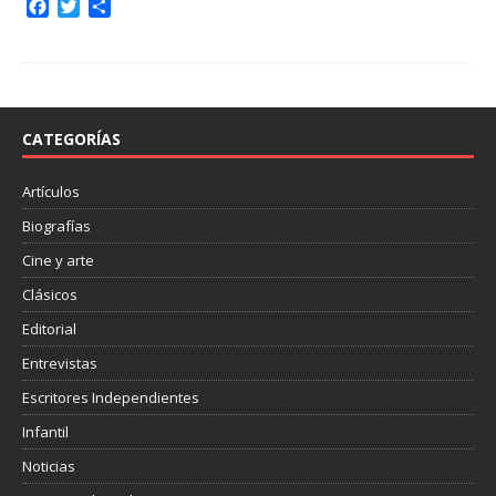
F
T
C
a
w
o
c
i
m
e
t
p
b
t
a
o
e
r
o
r
t
CATEGORÍAS
k
i
r
Artículos
Biografías
Cine y arte
Clásicos
Editorial
Entrevistas
Escritores Independientes
Infantil
Noticias