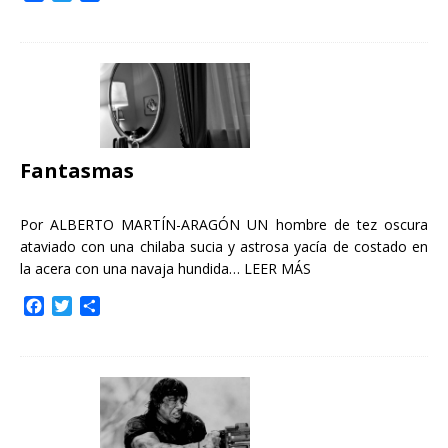
a
w
o
c
i
m
e
t
p
b
t
a
o
e
r
o
r
t
k
i
r
Fantasmas
Por ALBERTO MARTÍN-ARAGÓN UN hombre de tez oscura
ataviado con una chilaba sucia y astrosa yacía de costado en
la acera con una navaja hundida…
LEER MÁS
F
T
C
a
w
o
c
i
m
e
t
p
b
t
a
o
e
r
o
r
t
k
i