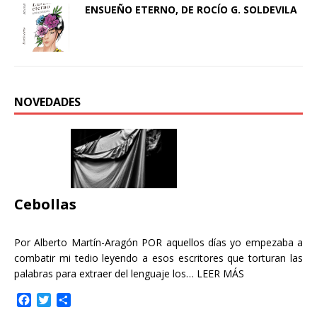
ENSUEÑO ETERNO, DE ROCÍO G. SOLDEVILA
NOVEDADES
Cebollas
Por Alberto Martín-Aragón POR aquellos días yo empezaba a
combatir mi tedio leyendo a esos escritores que torturan las
palabras para extraer del lenguaje los…
LEER MÁS
F
T
C
a
w
o