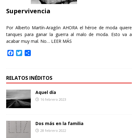
r
Supervivencia
Por Alberto Martín-Aragón AHORA el héroe de moda quiere
tanques para ganar la guerra al malo de moda. Esto va a
acabar muy mal. No…
LEER MÁS
F
T
C
a
w
o
c
i
m
e
t
p
b
t
a
RELATOS INÉDITOS
o
e
r
o
r
t
Aquel día
k
i
16 febrero 2023
r
Dos más en la familia
28 febrero 2022