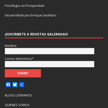
Psicólogos en Prosperidad
Desarrollado por Enrique Sevillano
Pulseras Elegantes para él y para ella.
¡SUSCRIBETE A REVISTAS GALERADAS!
Nombre
Correo electrónico*
F
T
C
a
w
o
c
i
m
BLOGS LITERARIOS
e
t
p
b
t
a
QUIENES SOMOS