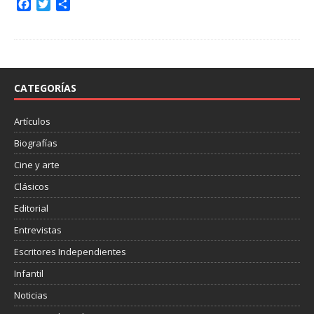
F
T
C
a
w
o
c
i
m
e
t
p
b
t
a
o
e
r
o
r
t
CATEGORÍAS
k
i
r
Artículos
Biografías
Cine y arte
Clásicos
Editorial
Entrevistas
Escritores Independientes
Infantil
Noticias