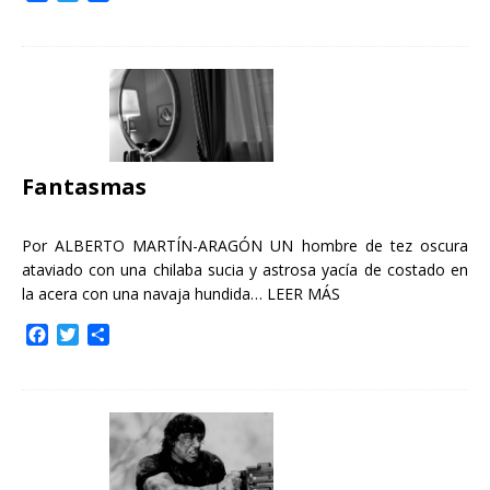
a
w
o
c
i
m
e
t
p
b
t
a
o
e
r
o
r
t
k
i
r
Fantasmas
Por ALBERTO MARTÍN-ARAGÓN UN hombre de tez oscura
ataviado con una chilaba sucia y astrosa yacía de costado en
la acera con una navaja hundida…
LEER MÁS
F
T
C
a
w
o
c
i
m
e
t
p
b
t
a
o
e
r
o
r
t
k
i