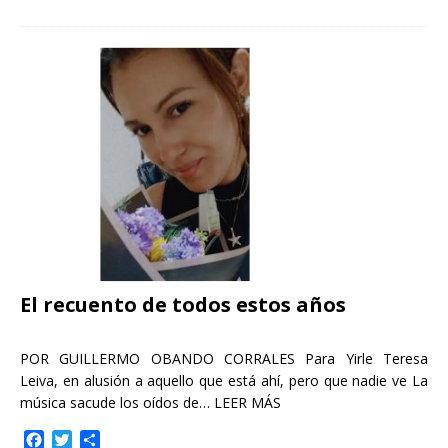
c
i
m
e
t
p
b
t
a
o
e
r
o
r
t
k
i
r
El recuento de todos estos años
POR GUILLERMO OBANDO CORRALES Para Yirle Teresa
Leiva, en alusión a aquello que está ahí, pero que nadie ve La
música sacude los oídos de…
LEER MÁS
F
T
C