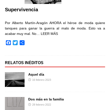
r
Supervivencia
Por Alberto Martín-Aragón AHORA el héroe de moda quiere
tanques para ganar la guerra al malo de moda. Esto va a
acabar muy mal. No…
LEER MÁS
F
T
C
a
w
o
c
i
m
e
t
p
b
t
a
RELATOS INÉDITOS
o
e
r
o
r
t
Aquel día
k
i
16 febrero 2023
r
Dos más en la familia
28 febrero 2022